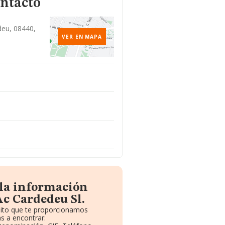
ontacto
edeu, 08440,
VER EN MAPA
 la información
Ac Cardedeu Sl.
uito que te proporcionamos
s a encontrar: