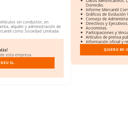
Datos identificativos:
Domicilio.
Informe Mercantil Co
Gráficos de Evolución
Consejo de Administra
vehículos sin conductor, en
Directivos y Ejecutivos
nta, alquiler y administración de
Accionistas.
ercantil como Sociedad Limitada.
Participaciones y Vinc
 ligeros'. La compañía no tiene
Artículos de prensa pu
Información oficial y r
ntra en Calle Joan Xxiii núm. 1,
QUIERO MI 
tis!
 de esta empresa.
465 empresas, en el ámbito
DEU SL.
ros y se estima que el promedio de
on el fin de ampliar la
stitución es de 14 años. La media