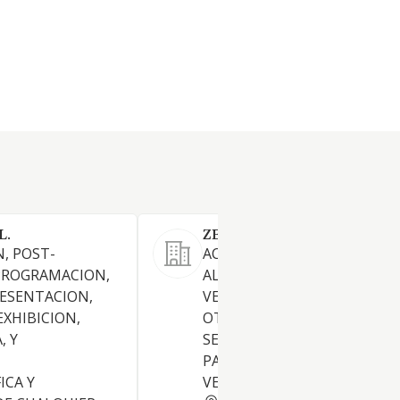
L.
ZERO MOBILITY ATRIX S.L.
, POST-
ACTIVIDAD PRINCIPAL: 7711 
PROGRAMACION,
ALQUILER DE AUTOMOVILES
ESENTACION,
VEHICULOS DE MOTOR LIGE
EXHIBICION,
OTRAS ACTIVIDADES: 4933 /
, Y
SERVICIOS DE TRANSPORTE 
PASAJEROS BAJO DEMANDA 
ICA Y
VEHICULOS CON CONDUCT
BARCELONA