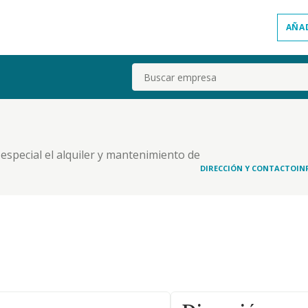
AÑA
Buscar
 especial el alquiler y mantenimiento de
acion de bienes inmuebles. etc
DIRECCIÓN Y CONTACTO
IN