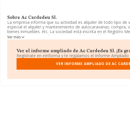
Sobre Ac Cardedeu Sl.
La empresa informa que su actividad es alquiler de todo tipo de 
especial el alquiler y mantenimiento de autocaravanas. compra, ve
bienes inmuebles. etc. La sociedad está inscrita en el Registro M
Tiene CNAE: 7711 - 'Alquiler de automóviles y vehículos de motor
Ver más
actividad en mercados exteriores.
La sociedad española
Ac Cardedeu S.L
, CIF B66546714, se encue
Ver el informe ampliado de Ac Cardedeu Sl. ¡Es gra
(08440), en el municipio de Cardedeu, en Barcelona, Cataluña.
Regístrate en eInforma y te regalamos el Informe Ampliado
En relación con el sector y disponiendo de los datos de hasta 8.
VER INFORME AMPLIADO DE AC CARDE
nacional la facturación alcanza la cifra de 10.426 millones de eu
la facturación entre todas las empresas es de 1 millón de euros. C
información relativa a las compañías, la antigüedad desde la con
de empleados es de 3.