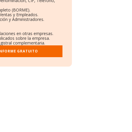
 Denominación, CIF, Teléfono,
mpleto (BORME).
 Ventas y Empleados.
ción y Administradores.
.
ulaciones en otras empresas.
blicados sobre la empresa.
egistral complementaria.
INFORME GRATUITO