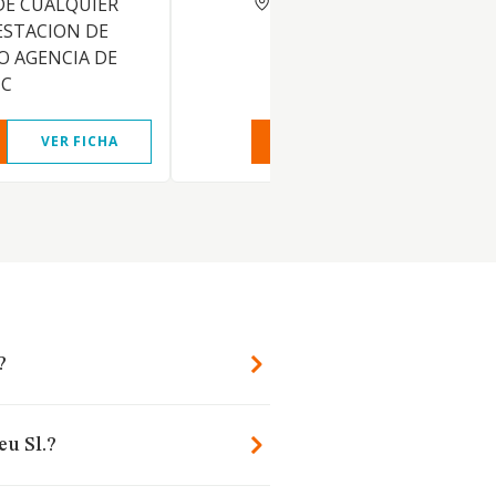
DE CUALQUIER
ESTACION DE
O AGENCIA DE
TC
VER FICHA
VER INFORME
VER FIC
?
eu Sl.?