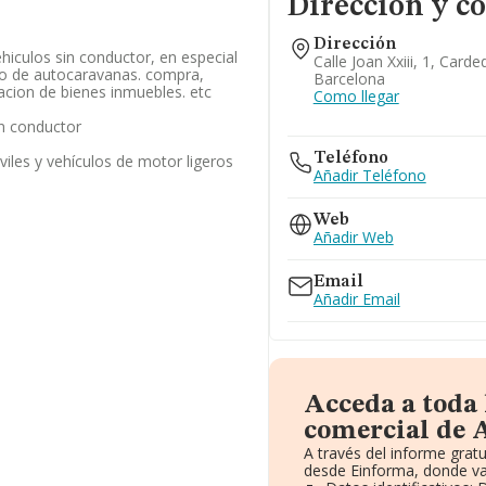
Dirección y c
Dirección
ehiculos sin conductor, en especial
Calle Joan Xxiii, 1, Card
to de autocaravanas. compra,
Barcelona
racion de bienes inmuebles. etc
Como llegar
in conductor
Teléfono
viles y vehículos de motor ligeros
Añadir Teléfono
Web
Añadir Web
Email
Añadir Email
Acceda a toda
comercial de 
A través del informe grat
desde Einforma, donde va