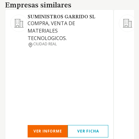
Empresas similares
Empresas similares
SUMINISTROS GARRIDO SL
COMPRA, VENTA DE
C
MATERIALES
i
TECNOLOGICOS.
m
CIUDAD REAL
s
i
4
c
p
c
r
p
c
VER INFORME
VER FICHA