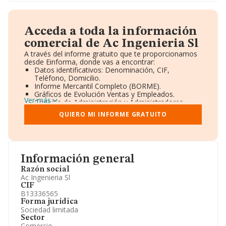
Acceda a toda la información
comercial de Ac Ingenieria Sl
A través del informe gratuito que te proporcionamos
desde Einforma, donde vas a encontrar:
Datos identificativos: Denominación, CIF,
Teléfono, Domicilio.
Informe Mercantil Completo (BORME).
Gráficos de Evolución Ventas y Empleados.
Ver más
Consejo de Administración y Administradores.
Directivos y Ejecutivos.
QUIERO MI INFORME GRATUITO
Accionistas.
Participaciones y Vinculaciones en otras empresas.
Artículos de prensa publicados sobre la empresa.
Información oficial y registral complementaria.
Información general
Razón social
Ac Ingenieria Sl
CIF
B13336565
Forma jurídica
Sociedad limitada
Sector
Comercio