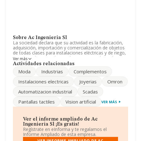
Sobre Ac Ingenieria Sl
La sociedad declara que su actividad es la fabricación,
adquisición, importación y comercialización de objetos
de todas clases para instalaciones eléctricas y de riego,
aparatos electricos de uso domestico e industrial, sus
Ver más
accesorios, repuestos y complementos. La sociedad
Actividades relacionadas
está inscrita en el Registro Mercantil como Sociedad
Moda
Industrias
Complementos
Limitada. Clasifica su actividad CNAE como 'Comercio al
por mayor de maquinaria para la industria textil y de
Instalaciones electricas
Joyerias
Omron
máquinas de coser y tricotar', código 4664. La sociedad
no tiene actividad en mercados exteriores.
Automatizacion industrial
Scadas
Su email es
ac@acingenieria.com
.
Pantallas tactiles
Vision artificial
VER MÁS
La sociedad
Ac Ingeniería S.L
, B13336565, está
situada en Calle Socuellamos núm. 23 Pg Larache,
(13005), en el municipio de Ciudad Real, Castilla-la
Ver el informe ampliado de Ac
Mancha.
Ingenieria Sl ¡Es gratis!
Regístrate en eInforma y te regalamos el
En base a la información de la que dispone INFORMA
Informe Ampliado de esta empresa.
sobre 13.968 compañías, en el ámbito nacional la
VER INFORME AMPLIADO DE AC