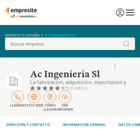
EMPRESITE ESPAÑA
AC INGENIERIA SL
Buscar
Ac Ingenieria Sl
La fabricacion, adquisicion, importacion y
comercializacion de objetos de todas clases
0
/5
( 0 votos)
para instalaciones electricas y de riego,
aparatos electricos de uso domestico e
industrial, sus accesorios, repuestos y
LLAMAR
SITIO WEB
CÓMO
VER
LLEGAR
INFORME
complementos
DIRECCIÓN Y CONTACTO
INFORMACIÓN GENERAL
DATOS COM