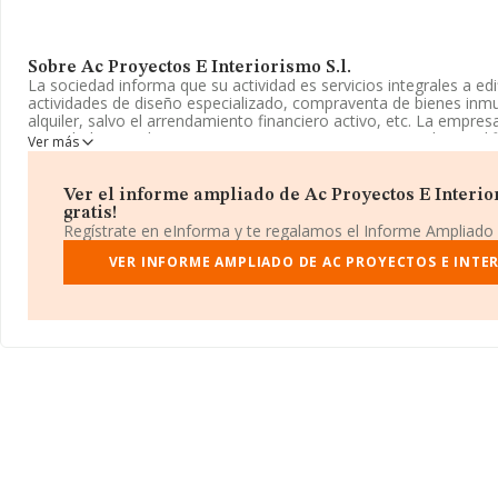
Sobre Ac Proyectos E Interiorismo S.l.
La sociedad informa que su actividad es servicios integrales a edif
actividades de diseño especializado, compraventa de bienes inmu
alquiler, salvo el arrendamiento financiero activo, etc. La empre
Sociedad Limitada. Tiene CNAE: 8110 - 'Servicios integrales a edifi
Ver más
compañía no tiene actividad en mercados exteriores.
La empresa española
Ac Proyectos e Interiorismo S.L
, B56254
Ver el informe ampliado de Ac Proyectos E Interior
fiscal en Pasaje De La Roca núm. 9, (08319), en el municipio de D
gratis!
Barcelona, Cataluña.
Regístrate en eInforma y te regalamos el Informe Ampliado
Con los datos a disposición de INFORMA sobre 4.397 empresas pe
VER INFORME AMPLIADO DE AC PROYECTOS E INTER
la facturación en el ámbito nacional alcanza los 4.463 millones de
promedio de facturación de 1 millón de euros entre todas las com
ampliar la información relativa a las compañías, los empleados 
antigüedad desde la constitución es de 9 años.