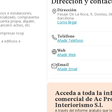
Dirección y contac
Dirección
icios e instalaciones;
Pasaje De La Roca, 9, Dosrius, 0
pecializado, compraventa
Barcelona
enta propia, alquiler,
Como llegar
anciero activo, etc
s empresas ncop
Teléfono
Añadir Teléfono
 a edificios e
Web
Añadir Web
Email
Añadir Email
Acceda a toda la i
comercial de Ac Pr
Interiorismo S.l.
A través del informe gratuito que