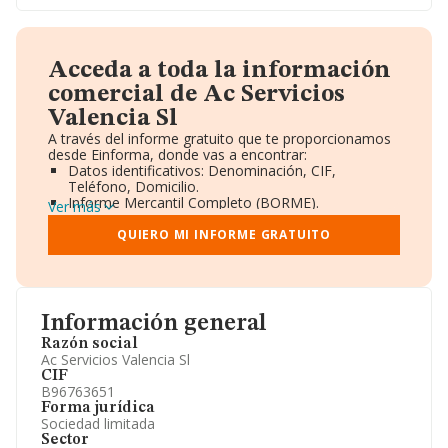
Acceda a toda la información
comercial de Ac Servicios
Valencia Sl
A través del informe gratuito que te proporcionamos
desde Einforma, donde vas a encontrar:
Datos identificativos: Denominación, CIF,
Teléfono, Domicilio.
Informe Mercantil Completo (BORME).
Ver más
Gráficos de Evolución Ventas y Empleados.
Consejo de Administración y Administradores.
QUIERO MI INFORME GRATUITO
Directivos y Ejecutivos.
Accionistas.
Participaciones y Vinculaciones en otras empresas.
Artículos de prensa publicados sobre la empresa.
Información oficial y registral complementaria.
Información general
Razón social
Ac Servicios Valencia Sl
CIF
B96763651
Forma jurídica
Sociedad limitada
Sector