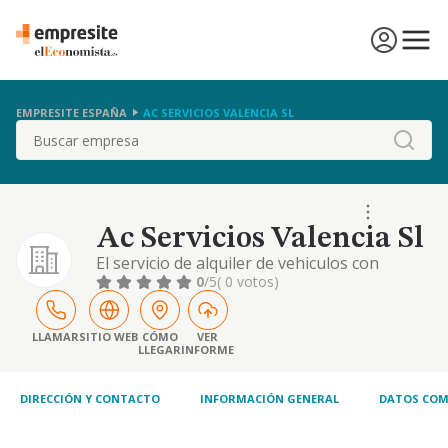
EMPRESITE ESPAÑA
AC SERVICIOS VALENCIA SL
Buscar
Ac Servicios Valencia Sl
El servicio de alquiler de vehiculos con
conductor, alquiler de vehiculos sin
0
/5
( 0 votos)
conductor. y servicio de limpieza y
mantenimiento de locales publicos y
privados.
LLAMAR
SITIO WEB
CÓMO
VER
LLEGAR
INFORME
DIRECCIÓN Y CONTACTO
INFORMACIÓN GENERAL
DATOS COM