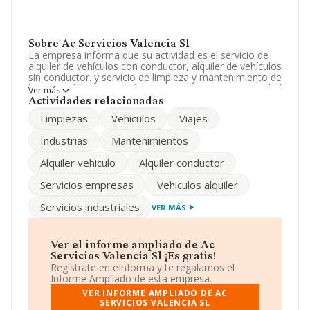
Sobre Ac Servicios Valencia Sl
La empresa informa que su actividad es el servicio de
alquiler de vehículos con conductor, alquiler de vehículos
sin conductor. y servicio de limpieza y mantenimiento de
locales publicos y privados. La empresa es una Sociedad
Ver más
Limitada. Tiene CNAE: 7711 - 'Alquiler de automóviles y
Actividades relacionadas
vehículos de motor ligeros'. No realiza actividad de
Limpiezas
Vehiculos
Viajes
importación y/o exportación.
Industrias
Mantenimientos
Los empleados han aumentado un 50% y teniendo en
cuenta la información a disposición de INFORMA, ha
Alquiler vehiculo
Alquiler conductor
contado con un número de empleados inferior a la
media de sector.
Servicios empresas
Vehiculos alquiler
Es posible ponerse en contacto con la empresa a través
Servicios industriales
VER MÁS
del teléfono 961200041.
La sociedad
Ac Servicios Valencia S.L
, NIF
B96763651, se encuentra en Avenida Alacant núm. 52,
Ver el informe ampliado de Ac
(46460), en el municipio de Silla, Valencia, Comunidad
Servicios Valencia Sl ¡Es gratis!
Valenciana.
Regístrate en eInforma y te regalamos el
Informe Ampliado de esta empresa.
En base a la información de la que dispone INFORMA
VER INFORME AMPLIADO DE AC
sobre 8.465 compañías, a nivel nacional la facturación
SERVICIOS VALENCIA SL
asciende a 10.426 millones de euros y se estima que el