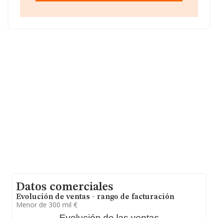
promedio de la facturación entre todas las empresas es
de 1 millón de euros. Respecto a la información de la
provincia (hablamos de Valencia), en la base de datos
INFORMA constan 343 empresas, con ventas en el año
2007 de 158 millones de euros. Para aportar ulterior
información de interés en el ámbito sectorial, la
antigüedad desde la constitución es de 14 años. Los
empleados de media son 3.
Datos comerciales
Evolución de ventas - rango de facturación
Menor de 300 mil €
Evolución de las ventas