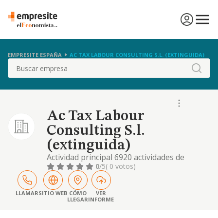
EMPRESITE ESPAÑA
AC TAX LABOUR CONSULTING S.L. (EXTINGUIDA)
Buscar
Ac Tax Labour
Consulting S.l.
(extinguida)
Actividad principal 6920 actividades de
contabilidad, teneduria de libros, auditoria y
0
/5
( 0 votos)
asesoria fiscal
LLAMAR
SITIO WEB
CÓMO
VER
LLEGAR
INFORME