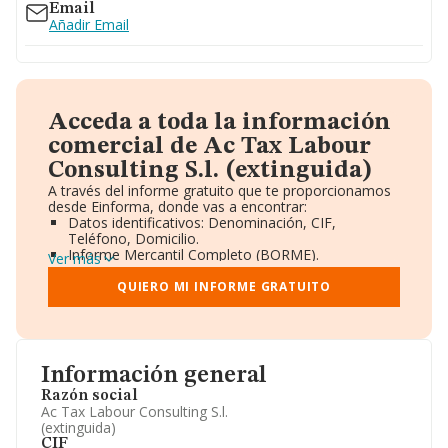
Email
Añadir Email
Acceda a toda la información
comercial de Ac Tax Labour
Consulting S.l. (extinguida)
A través del informe gratuito que te proporcionamos
desde Einforma, donde vas a encontrar:
Datos identificativos: Denominación, CIF,
Teléfono, Domicilio.
Informe Mercantil Completo (BORME).
Ver más
Gráficos de Evolución Ventas y Empleados.
Consejo de Administración y Administradores.
QUIERO MI INFORME GRATUITO
Directivos y Ejecutivos.
Accionistas.
Participaciones y Vinculaciones en otras empresas.
Artículos de prensa publicados sobre la empresa.
Información oficial y registral complementaria.
Información general
Razón social
Ac Tax Labour Consulting S.l.
(extinguida)
CIF