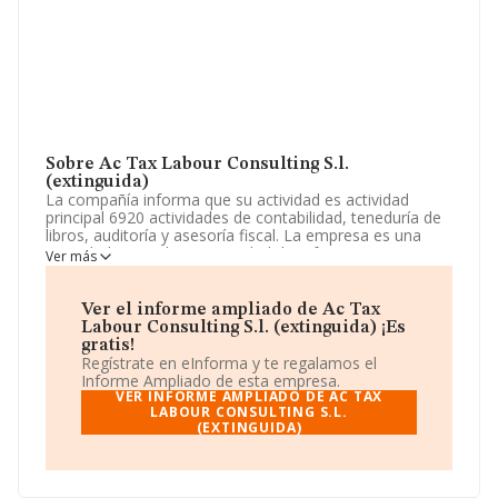
Sobre Ac Tax Labour Consulting S.l.
(extinguida)
La compañía informa que su actividad es actividad
principal 6920 actividades de contabilidad, teneduría de
libros, auditoría y asesoría fiscal. La empresa es una
Sociedad Limitada. La actividad de referencia CNAE
Ver más
corresponde a 'Actividades de contabilidad, teneduría de
libros, auditoría y asesoría fiscal', cuyo Código es 6920.
La sociedad no tiene actividad en mercados exteriores.
Ver el informe ampliado de Ac Tax
Labour Consulting S.l. (extinguida) ¡Es
Teniendo en cuenta la información a disposición de
gratis!
INFORMA, ha contado con un número de empleados
Regístrate en eInforma y te regalamos el
inferior a la media de sector.
Informe Ampliado de esta empresa.
VER INFORME AMPLIADO DE AC TAX
La empresa
Ac Tax Labour Consulting S.L.
LABOUR CONSULTING S.L.
(EXTINGUIDA)
(extinguida)
, CIF B67620435, se encuentra en Calle
Jordi Girona núm. 16 Loc A, (08034), en el municipio de
Barcelona, Cataluña.