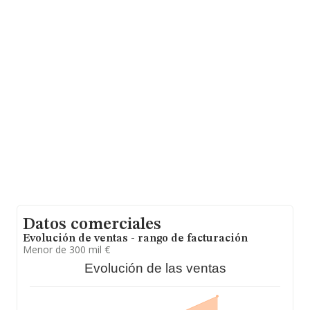
En relación con el sector y disponiendo de los datos de
hasta 56.819 empresas, a nivel nacional la facturación
asciende a 14.430 millones de euros y la media entre
todas las compañías es de 253 mil euros de ventas en
2021. Para aportar ulterior información de interés en el
ámbito sectorial, los empleados de media son 3; la
antigüedad desde la constitución es de 19 años.
Datos comerciales
Evolución de ventas - rango de facturación
Menor de 300 mil €
Evolución de las ventas