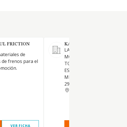
UL FRICTION
KAYCABLES S.L.
LA FABRICACION, COMPRAV
ateriales de
MONTAJE Y REPARACION DE
as de frenos para el
TODO TIPO DE CABLES,
omoción.
ESPECIALMENTE DE CABLES
MECANICOS DE FRENO. CNA
2932
BARCELONA
VER FICHA
VER INFORME
VER FIC