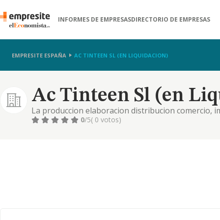
INFORMES DE EMPRESAS
DIRECTORIO DE EMPRESAS
EMPRESITE ESPAÑA
AC TINTEEN SL (EN LIQUIDACION)
Ac Tinteen Sl (en Li
La produccion elaboracion distribucion comercio, i
productos relacionados con los sectores de la alime
0
/5
( 0 votos)
reposteria, comidas precocinadas,