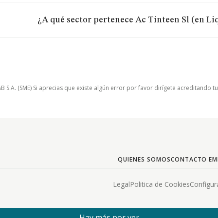
¿A qué sector pertenece Ac Tinteen Sl (en L
.A. (SME) Si aprecias que existe algún error por favor dirígete acreditando t
QUIENES SOMOS
CONTACTO EM
Legal
Politica de Cookies
Configur
Hay más por ver