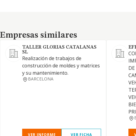
Empresas similares
Empresas similares
TALLER GLORIAS CATALANAS
EF
SL
CO
Realización de trabajos de
IM
construcción de moldes y matrices
DE
y su mantenimiento.
CA
BARCELONA
VE
TE
VE
BI
PR
VER INFORME
VER FICHA