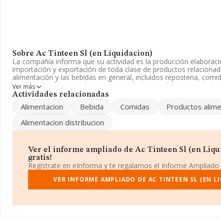
Sobre Ac Tinteen Sl (en Liquidacion)
La compañía informa que su actividad es la producción elaboraci
importación y exportación de toda clase de productos relacionad
alimentación y las bebidas en general, incluidos reposteria, comi
empresa está registrada como Sociedad Limitada. Su actividad C
Ver más
otros componentes, piezas y accesorios para vehículos de moto
Actividades relacionadas
realiza actividad de importación y/o exportación.
Alimentacion
Bebida
Comidas
Productos alime
Acerca de los empleados, ha contado con una reducción del 93%
Alimentacion distribucion
disposición de INFORMA, ha tenido un número de empleados por
sector.
La sociedad
Ac Tinteen S.L (en Liquidacion)
, NIF B61471942, t
Ver el informe ampliado de Ac Tinteen Sl (en Liqu
establecido en Calle Ausias Marc núm. 23, (08010), Barcelona, Ca
gratis!
Regístrate en eInforma y te regalamos el Informe Ampliado
En base a la información de la que dispone INFORMA sobre 1.483
nacional la facturación asciende a 20.625 millones de euros y la 
VER INFORME AMPLIADO DE AC TINTEEN SL (EN L
compañías es de 13 millones de euros de ventas en 2009. Finalm
datos de sector, en 2009, la media de empleados de las empresas
desde la constitución es de 27 años.