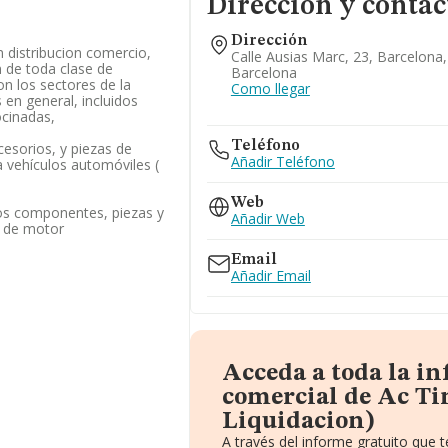
Dirección y contac
Dirección
 distribucion comercio,
Calle Ausias Marc, 23, Barcelona
 de toda clase de
Barcelona
n los sectores de la
Como llegar
 en general, incluidos
ocinadas,
Teléfono
esorios, y piezas de
Añadir Teléfono
 vehículos automóviles (
Web
ros componentes, piezas y
Añadir Web
s de motor
Email
Añadir Email
Acceda a toda la i
comercial de Ac Ti
Liquidacion)
A través del informe gratuito que