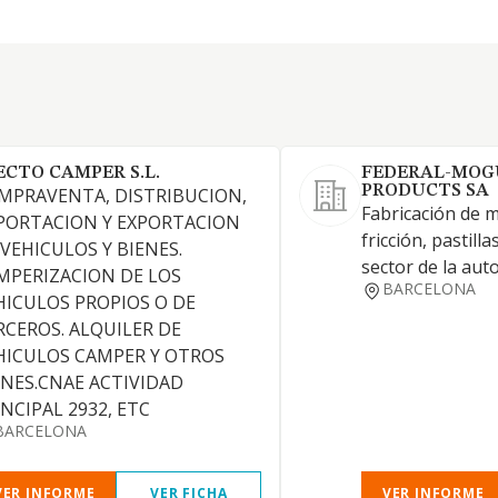
ECTO CAMPER S.L.
FEDERAL-MOG
PRODUCTS SA
MPRAVENTA, DISTRIBUCION,
Fabricación de m
PORTACION Y EXPORTACION
fricción, pastill
 VEHICULOS Y BIENES.
sector de la aut
MPERIZACION DE LOS
BARCELONA
HICULOS PROPIOS O DE
RCEROS. ALQUILER DE
HICULOS CAMPER Y OTROS
ENES.CNAE ACTIVIDAD
INCIPAL 2932, ETC
BARCELONA
VER INFORME
VER FICHA
VER INFORME