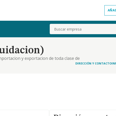
AÑA
Buscar
quidacion)
mportacion y exportacion de toda clase de
ntacion y las bebidas en general, incluidos
DIRECCIÓN Y CONTACTO
IN