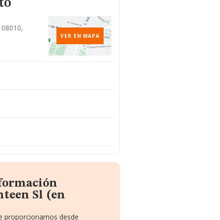
to
, 08010,
VER EN MAPA
nformación
nteen Sl (en
 te proporcionamos desde