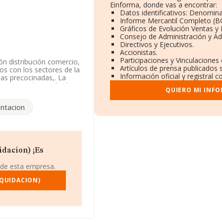
Einforma, donde vas a encontrar:
Datos identificativos: Denomina
Informe Mercantil Completo (
Gráficos de Evolución Ventas y
Consejo de Administración y Ad
Directivos y Ejecutivos.
Accionistas.
Participaciones y Vinculaciones
ón distribución comercio,
Artículos de prensa publicados 
os con los sectores de la
Información oficial y registral 
das precocinadas,. La
NAE es 'Fabricación de
QUIERO MI INF
r' con código 2932. No
ntacion
 y según los datos a
 debajo de la media de
iene su domicilio social
idacion) ¡Es
taluña.
 de esta empresa.
 compañías, a nivel
media entre todas las
IQUIDACION)
ente, para completar los
 es de 49; la antigüedad