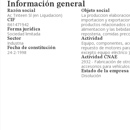
Información general
Razón social
Objeto social
Ac Tinteen Sl (en Liquidacion)
La produccion elaboracion
importacion y exportacion
CIF
B61471942
productos relacionados co
alimentacion y las bebidas
Forma jurídica
Sociedad limitada
reposteria, comidas prec
Sector
Actividad
Industria
Equipo, componentes, acc
repuesto de motores para
Fecha de constitución
24-2-1998
excepto equipo eléctrico )
Actividad CNAE
2932 - Fabricación de ot
accesorios para vehículo
Estado de la empresa
Disolución