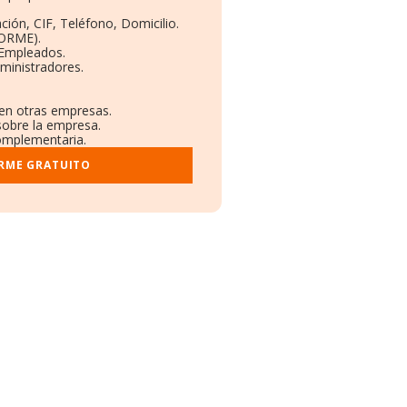
ción, CIF, Teléfono, Domicilio.
BORME).
 Empleados.
ministradores.
 en otras empresas.
sobre la empresa.
complementaria.
ORME GRATUITO