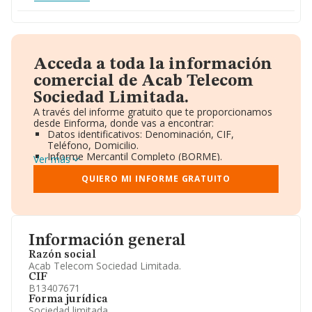
Acceda a toda la información
comercial de Acab Telecom
Sociedad Limitada.
A través del informe gratuito que te proporcionamos
desde Einforma, donde vas a encontrar:
Datos identificativos: Denominación, CIF,
Teléfono, Domicilio.
Informe Mercantil Completo (BORME).
Ver más
Gráficos de Evolución Ventas y Empleados.
Consejo de Administración y Administradores.
QUIERO MI INFORME GRATUITO
Directivos y Ejecutivos.
Accionistas.
Participaciones y Vinculaciones en otras empresas.
Artículos de prensa publicados sobre la empresa.
Información oficial y registral complementaria.
Información general
Razón social
Acab Telecom Sociedad Limitada.
CIF
B13407671
Forma jurídica
Sociedad limitada