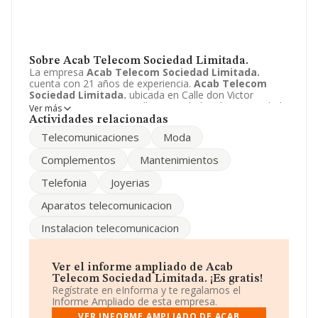
Sobre Acab Telecom Sociedad Limitada.
La empresa
Acab Telecom Sociedad Limitada.
cuenta con 21 años de experiencia.
Acab Telecom
Sociedad Limitada.
ubicada en Calle don Victor
Peñasco, 57 - 7 C, Tomelloso, Ciudad real. Su actividad
Ver más
CNAE se fine como 5630 - Servicios de bebidas. El
Actividades relacionadas
modelo de sociedad de
Acab Telecom Sociedad
Telecomunicaciones
Moda
Limitada.
es Sociedad limitada.
Complementos
Mantenimientos
Telefonia
Joyerias
Aparatos telecomunicacion
Instalacion telecomunicacion
Ver el informe ampliado de Acab
Telecom Sociedad Limitada. ¡Es gratis!
Regístrate en eInforma y te regalamos el
Informe Ampliado de esta empresa.
VER INFORME AMPLIADO DE ACAB