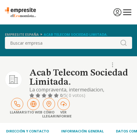
EMPRESITE ESPAÑA
ACAB TELECOM SOCIEDAD LIMITADA.
Buscar
Acab Telecom Sociedad
Limitada.
La compraventa, intermediacion,
distribucion, instalacion y mantenimiento de
0
/5
( 0 votos)
todo tipo de aparatos, complementos y
servicios de telefonia y telecomunicacion
LLAMAR
SITIO WEB
CÓMO
VER
LLEGAR
INFORME
DIRECCIÓN Y CONTACTO
INFORMACIÓN GENERAL
DATOS COM