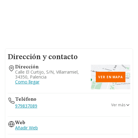
Dirección y contacto
Dirección
Calle El Curtijo, S/n, Villarramiel,
34350, Palencia
VER EN MAPA
Como llegar
Teléfono
Ver más
979837089
649...
Web
Ver teléfono 649...
Añadir Web