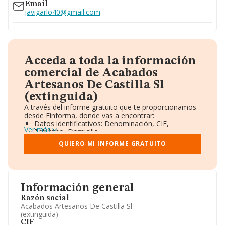
Email
javigarlo40@gmail.com
Acceda a toda la información
comercial de Acabados
Artesanos De Castilla Sl
(extinguida)
A través del informe gratuito que te proporcionamos
desde Einforma, donde vas a encontrar:
Datos identificativos: Denominación, CIF,
Ver más
Teléfono, Domicilio.
Informe Mercantil Completo (BORME).
QUIERO MI INFORME GRATUITO
Gráficos de Evolución Ventas y Empleados.
Consejo de Administración y Administradores.
Directivos y Ejecutivos.
Accionistas.
Participaciones y Vinculaciones en otras empresas.
Información general
Artículos de prensa publicados sobre la empresa.
Información oficial y registral complementaria.
Razón social
Acabados Artesanos De Castilla Sl
(extinguida)
CIF