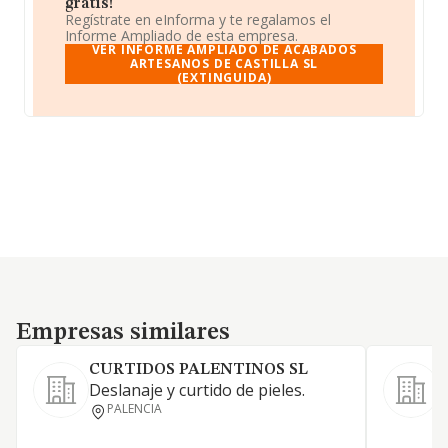
gratis!
Regístrate en eInforma y te regalamos el
Informe Ampliado de esta empresa.
VER INFORME AMPLIADO DE ACABADOS
ARTESANOS DE CASTILLA SL
(EXTINGUIDA)
Empresas similares
Empresas similares
CURTIDOS PALENTINOS SL
Deslanaje y curtido de pieles.
P
PALENCIA
a
c