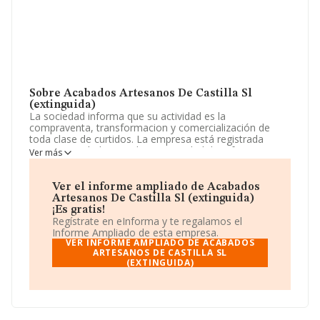
Sobre Acabados Artesanos De Castilla Sl
(extinguida)
La sociedad informa que su actividad es la
compraventa, transformacion y comercialización de
toda clase de curtidos. La empresa está registrada
como Sociedad Limitada. La actividad de referencia
Ver más
CNAE corresponde a 'Preparación, curtido y acabado
del cuero; preparación y teñido de pieles', cuyo Código
es 1511. No realiza actividad de importación y/o
Ver el informe ampliado de Acabados
exportación.
Artesanos De Castilla Sl (extinguida)
¡Es gratis!
Ha contado con el mismo número de empleados y
Regístrate en eInforma y te regalamos el
teniendo en cuenta la información disponible en
Informe Ampliado de esta empresa.
INFORMA, ha dispuesto de un número de empleados
VER INFORME AMPLIADO DE ACABADOS
por debajo de la media de sector.
ARTESANOS DE CASTILLA SL
(EXTINGUIDA)
Para comunicarse con sus oficinas, el número de
teléfono es 979837089 y el correo electrónico es
javigarlo40@gmail.com
.