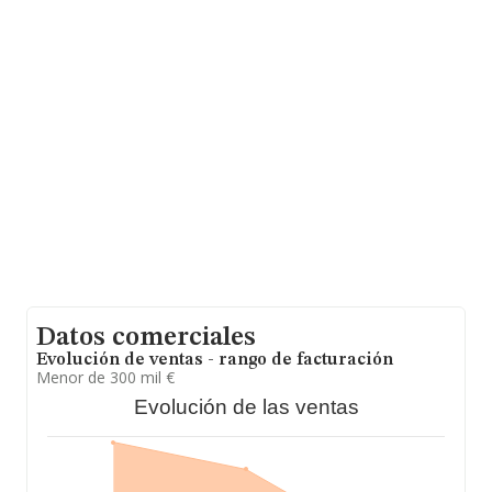
La compañía
Acabados Artesanos de Castilla S.L
(extinguida)
, B34208975, tiene domicilio fiscal en Calle
El Curtijo núm. S/N, (34350), en el municipio de
Villarramiel, en Palencia, Castilla-león.
En base a la información de la que dispone INFORMA
sobre 605 compañías, en el ámbito nacional la
facturación alcanza la cifra de 518 millones de euros y
se estima que el promedio de la facturación entre todas
las empresas es de 856 mil euros. En cuanto a la
información relativa a la provincia de Palencia, en la
base de datos INFORMA constan 5 empresas, cuyas
ventas han obtenido los 2 millones de euros. Para
aportar ulterior información de interés en el ámbito
sectorial, los empleados de media son 5; la antigüedad
alcanza los 26 años desde la constitución.
Datos comerciales
Evolución de ventas - rango de facturación
Menor de 300 mil €
Evolución de las ventas