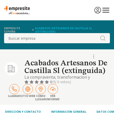
EMPRESITE
ACABADOS ARTESANOS DE CASTILLA SL
ESPAÑA
(EXTINGUIDA)
Buscar
Acabados Artesanos De
Castilla Sl (extinguida)
La compraventa, transformacion y
comercializacion de toda clase de curtidos
0
/5
( 0 votos)
LLAMAR
SITIO WEB
CÓMO
VER
LLEGAR
INFORME
DIRECCIÓN Y CONTACTO
INFORMACIÓN GENERAL
DATOS COM