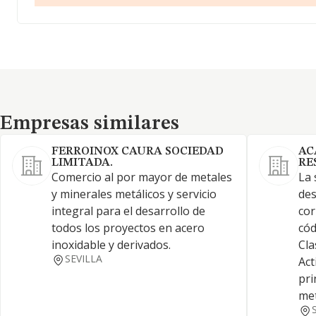
Empresas similares
Empresas similares
FERROINOX CAURA SOCIEDAD
AC
LIMITADA.
RE
Comercio al por mayor de metales
La 
y minerales metálicos y servicio
des
integral para el desarrollo de
cor
todos los proyectos en acero
cód
inoxidable y derivados.
Cla
SEVILLA
Act
pri
me