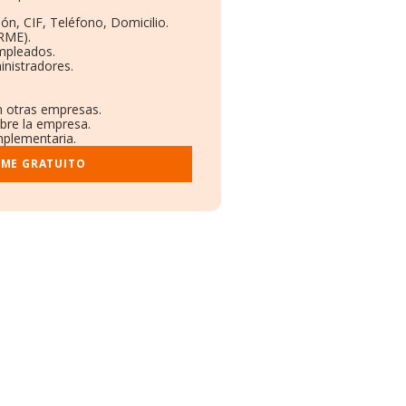
ón, CIF, Teléfono, Domicilio.
RME).
Empleados.
nistradores.
en otras empresas.
obre la empresa.
omplementaria.
RME GRATUITO