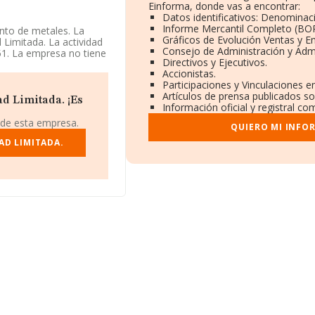
Einforma, donde vas a encontrar:
Datos identificativos: Denominaci
Informe Mercantil Completo (BO
nto de metales. La
Gráficos de Evolución Ventas y 
 Limitada. La actividad
Consejo de Administración y Admi
1. La empresa no tiene
Directivos y Ejecutivos.
Accionistas.
Participaciones y Vinculaciones 
6, se encuentra en
Artículos de prensa publicados s
or, en Sevilla,
d Limitada. ¡Es
Información oficial y registral c
 de esta empresa.
QUIERO MI INFO
ertenecientes al
lones de euros y la
AD LIMITADA.
 los 1 millón de euros.
ase de datos de
uros. Para aportar
de empleados de las
ños.