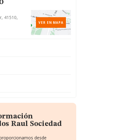
o
r, 41510,
VER EN MAPA
formación
os Raul Sociedad
te proporcionamos desde