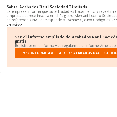
Sobre Acabados Raul Sociedad Limitada.
La empresa informa que su actividad es tratamiento y revestimie
empresa aparece inscrita en el Registro Mercantil como Sociedad
de referencia CNAE corresponde a '%cnae%', cuyo Código es 255
actividad en mercados exteriores.
Ver más
La sociedad
Acabados Raul Sociedad Limitada
, NIF B0990786
Calle Churruca núm. 4, (41510), en el municipio de Mairena Del Alc
Ver el informe ampliado de Acabados Raul Socieda
Andalucía.
gratis!
Regístrate en eInforma y te regalamos el Informe Ampliado
Con los datos a disposición de INFORMA sobre 2.414 empresas p
sector, la facturación en el ámbito nacional alcanza los 2.700 mil
VER INFORME AMPLIADO DE ACABADOS RAUL SOCIED
media de facturación de ventas entre todas las compañías alcanza
En relación con la información de la provincia de Sevilla, en la b
INFORMA aparecen 53 empresas, con ventas de 33 millones de e
ulterior información de interés en el ámbito sectorial, la media 
empresas es de 6; la antigüedad desde la constitución es de 24 a