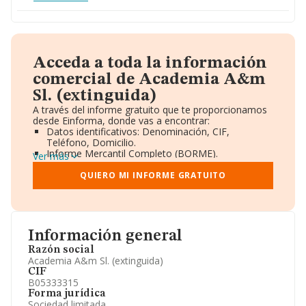
Acceda a toda la información
comercial de Academia A&m
Sl. (extinguida)
A través del informe gratuito que te proporcionamos
desde Einforma, donde vas a encontrar:
Datos identificativos: Denominación, CIF,
Teléfono, Domicilio.
Informe Mercantil Completo (BORME).
Ver más
Gráficos de Evolución Ventas y Empleados.
Consejo de Administración y Administradores.
QUIERO MI INFORME GRATUITO
Directivos y Ejecutivos.
Accionistas.
Participaciones y Vinculaciones en otras empresas.
Artículos de prensa publicados sobre la empresa.
Información oficial y registral complementaria.
Información general
Razón social
Academia A&m Sl. (extinguida)
CIF
B05333315
Forma jurídica
Sociedad limitada