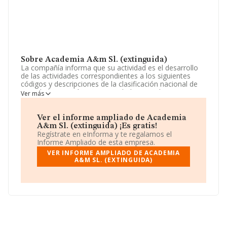
Sobre Academia A&m Sl. (extinguida)
La compañía informa que su actividad es el desarrollo
de las actividades correspondientes a los siguientes
códigos y descripciones de la clasificación nacional de
actividades económicas: actividad principal: 85.59 otra
Ver más
educación. La empresa está registrada como Sociedad
Limitada. Su actividad CNAE es 'Otra educación n.c.o.p.'
con código 8559. La compañía no tiene actividad en
Ver el informe ampliado de Academia
mercados exteriores.
A&m Sl. (extinguida) ¡Es gratis!
Regístrate en eInforma y te regalamos el
Teniendo en cuenta la información disponible en
Informe Ampliado de esta empresa.
INFORMA, ha dispuesto de un número de empleados
VER INFORME AMPLIADO DE ACADEMIA
por debajo de la media de sector.
A&M SL. (EXTINGUIDA)
La compañía
Academia A&m S.L. (extinguida)
,
B05333315, está situada en Paseo Nogales núm. 1 Piso
2 A, (37005), Salamanca, Castilla-león.
En base a la información de la que dispone INFORMA
sobre 27.784 compañías, en el ámbito nacional la
facturación alcanza la cifra de 4.215 millones de euros y