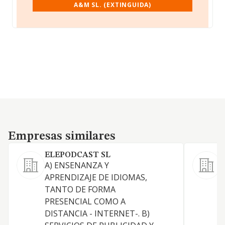
A&M SL. (EXTINGUIDA)
Empresas similares
Empresas similares
ELEPODCAST SL
A) ENSENANZA Y
a
APRENDIZAJE DE IDIOMAS,
d
TANTO DE FORMA
d
PRESENCIAL COMO A
p
DISTANCIA - INTERNET-. B)
t