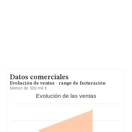
se estima que el promedio de la facturación entre todas
las empresas es de 151 mil euros. Respecto a la
información de la provincia (hablamos de Salamanca),
en la base de datos INFORMA constan 191 empresas,
con ventas en 2022 de hasta 20 millones de euros. Por
último, con el fin de ampliar la información relativa al
ámbito de la empresa, la antigüedad alcanza los 14
años desde la constitución. Los empleados de media
son 3.
Datos comerciales
Evolución de ventas - rango de facturación
Menor de 300 mil €
Evolución de las ventas