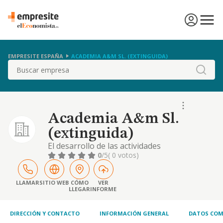
EMPRESITE ESPAÑA
ACADEMIA A&M SL. (EXTINGUIDA)
Buscar
Academia A&m Sl.
(extinguida)
El desarrollo de las actividades
correspondientes a los siguientes códigos y
0
/5
( 0 votos)
descripciones de la clasificación nacional de
actividades económicas: actividad principal:
85.59 otra educación
LLAMAR
SITIO WEB
CÓMO
VER
LLEGAR
INFORME
DIRECCIÓN Y CONTACTO
INFORMACIÓN GENERAL
DATOS COM