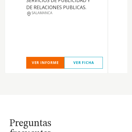
SERVICIOS DE PUBLICIDAD Y
a
DE RELACIONES PUBLICAS.
a
SALAMANCA
a
g
p
d
VER INFORME
VER FICHA
Preguntas