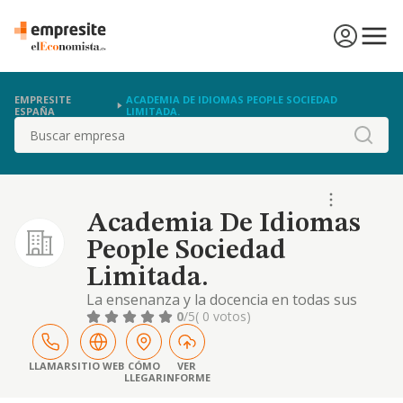
EMPRESITE
ACADEMIA DE IDIOMAS PEOPLE SOCIEDAD
ESPAÑA
LIMITADA.
Buscar
Academia De Idiomas
People Sociedad
Limitada.
La ensenanza y la docencia en todas sus
modalidades de idiomas y otras disciplinas
0
/5
( 0 votos)
de formacion complementaria
LLAMAR
SITIO WEB
CÓMO
VER
LLEGAR
INFORME