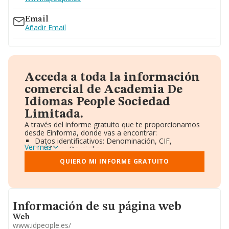
639...
Ver teléfono 639...
Email
945175801
Añadir Email
Acceda a toda la información
comercial de Academia De
Idiomas People Sociedad
Limitada.
A través del informe gratuito que te proporcionamos
desde Einforma, donde vas a encontrar:
Datos identificativos: Denominación, CIF,
Ver más
Teléfono, Domicilio.
Informe Mercantil Completo (BORME).
QUIERO MI INFORME GRATUITO
Gráficos de Evolución Ventas y Empleados.
Consejo de Administración y Administradores.
Directivos y Ejecutivos.
Accionistas.
Participaciones y Vinculaciones en otras empresas.
Informacion de su página web
Información de su página web
Artículos de prensa publicados sobre la empresa.
Información oficial y registral complementaria.
Web
www.idpeople.es/