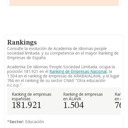
Rankings
Consulte la evolución de Academia de idiomas people
sociedad limitada. y su competencia en el mayor Ranking de
Empresas de España
Academia De Idiomas People Sociedad Limitada. ocupa la
posición 181.921 en el
Ranking de Empresas Nacional
, la
1.504 en el ranking de empresas de ARABA/ALAVA, y el lugar
766 en el ranking de su sector CNAE "Otra educación
n.c.o.p.".
Ranking de empresas
Ranking de empresas
Rankin
españolas
en ÁLAVA
en el 
181.921
1.504
76
*
Sector:
Educación