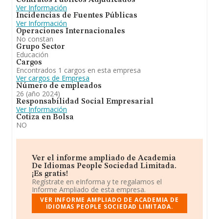
Contratos Públicos Adjudicados
en el ranking nacional (de todas las empresas presentes
Ver Información
en el territorio) frente al 2023.
Incidencias de Fuentes Públicas
Ver Información
Operaciones Internacionales
No constan
Grupo Sector
Educación
Cargos
Encontrados 1 cargos en esta empresa
Ver cargos de Empresa
Número de empleados
26 (año 2024)
Responsabilidad Social Empresarial
Ver Información
Cotiza en Bolsa
NO
Ver el informe ampliado de Academia
De Idiomas People Sociedad Limitada.
¡Es gratis!
Regístrate en eInforma y te regalamos el
Informe Ampliado de esta empresa.
VER INFORME AMPLIADO DE ACADEMIA DE
IDIOMAS PEOPLE SOCIEDAD LIMITADA.