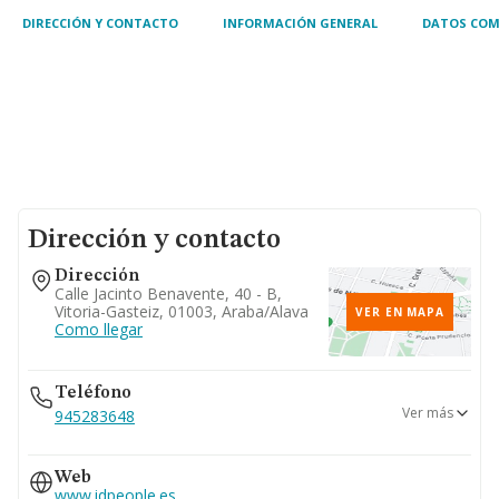
DIRECCIÓN Y CONTACTO
INFORMACIÓN GENERAL
DATOS COM
Dirección y contacto
Dirección
Calle Jacinto Benavente, 40 - B,
Vitoria-Gasteiz, 01003, Araba/alava
VER EN MAPA
Como llegar
Teléfono
Ver más
945283648
688...
Web
Ver teléfono 688...
www.idpeople.es