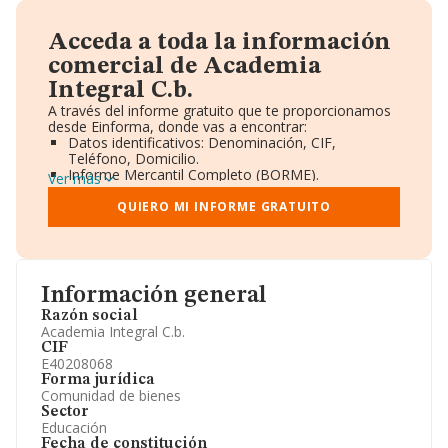
Acceda a toda la información
comercial de Academia
Integral C.b.
A través del informe gratuito que te proporcionamos
desde Einforma, donde vas a encontrar:
Datos identificativos: Denominación, CIF,
Teléfono, Domicilio.
Informe Mercantil Completo (BORME).
Ver más
Gráficos de Evolución Ventas y Empleados.
Consejo de Administración y Administradores.
QUIERO MI INFORME GRATUITO
Directivos y Ejecutivos.
Accionistas.
Participaciones y Vinculaciones en otras empresas.
Artículos de prensa publicados sobre la empresa.
Información oficial y registral complementaria.
Información general
Razón social
Academia Integral C.b.
CIF
E40208068
Forma jurídica
Comunidad de bienes
Sector
Educación
Fecha de constitución