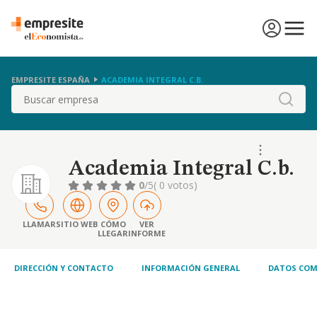
EMPRESITE ESPAÑA
ACADEMIA INTEGRAL C.B.
Buscar
Academia Integral C.b.
0
/5
( 0 votos)
LLAMAR
SITIO WEB
CÓMO
VER
LLEGAR
INFORME
DIRECCIÓN Y CONTACTO
INFORMACIÓN GENERAL
DATOS COM