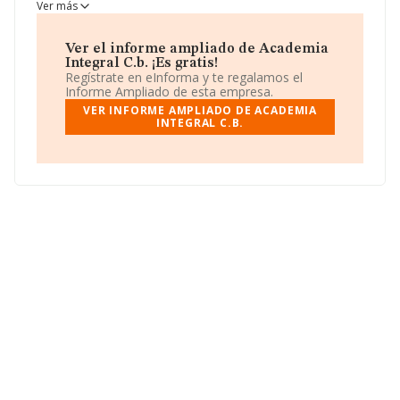
Segovia, Segovia.
Academia Integral C.b.
aparece
Ver más
inscrita como Comunidad de bienes.
Ver el informe ampliado de Academia
Integral C.b. ¡Es gratis!
Regístrate en eInforma y te regalamos el
Informe Ampliado de esta empresa.
VER INFORME AMPLIADO DE ACADEMIA
INTEGRAL C.B.