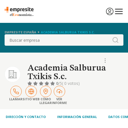
EMPRESITE ESPAÑA
ACADEMIA SALBURUA TXIKIS S.C.
Buscar
Academia Salburua
Txikis S.c.
0
/5
( 0 votos)
LLAMAR
SITIO WEB
CÓMO
VER
LLEGAR
INFORME
DIRECCIÓN Y CONTACTO
INFORMACIÓN GENERAL
DATOS COM