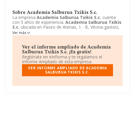
Sobre Academia Salburua Txikis S.c.
La empresa
Academia Salburua Txikis S.c.
cuenta
con 5 años de experiencia.
Academia Salburua Txikis
S.c.
ubicada en Paseo de Atenas, 1 - B, Vitoria-gasteiz,
Araba/alava. Su actividad CNAE se fine como 8532 -
Ver más
Educación secundaria profesional. El modelo de
sociedad de
Academia Salburua Txikis S.c.
es
Sociedad civil. Acceda al siguiente enlace para obtener
Ver el informe ampliado de Academia
más información acerca de la empresa
Academia
Salburua Txikis S.c. ¡Es gratis!
Salburua Txikis S.c.
:
Regístrate en eInforma y te regalamos el
http://www.academiasalburua.com
.
Informe Ampliado de esta empresa.
VER INFORME AMPLIADO DE ACADEMIA
SALBURUA TXIKIS S.C.