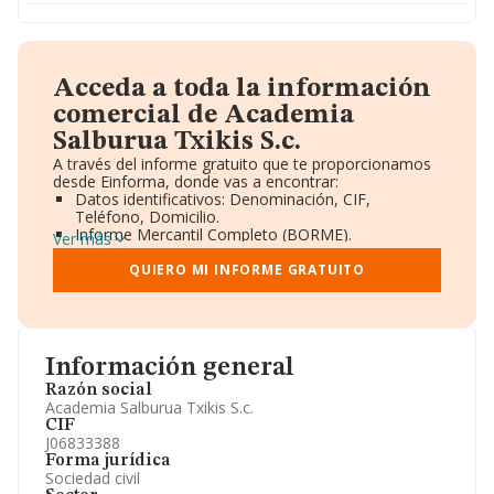
Acceda a toda la información
comercial de Academia
Salburua Txikis S.c.
A través del informe gratuito que te proporcionamos
desde Einforma, donde vas a encontrar:
Datos identificativos: Denominación, CIF,
Teléfono, Domicilio.
Informe Mercantil Completo (BORME).
Ver más
Gráficos de Evolución Ventas y Empleados.
Consejo de Administración y Administradores.
QUIERO MI INFORME GRATUITO
Directivos y Ejecutivos.
Accionistas.
Participaciones y Vinculaciones en otras empresas.
Artículos de prensa publicados sobre la empresa.
Información oficial y registral complementaria.
Información general
Razón social
Academia Salburua Txikis S.c.
CIF
J06833388
Forma jurídica
Sociedad civil