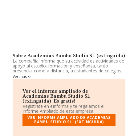
Sobre Academias Bambu Studio Sl. (extinguida)
La compañía informa que su actividad es actividades de
apoyo al estudio. formación y enseñanza, tanto
presencial como a distancia, a estudiantes de colegios,
institutos, universidades y demás organizaciones
Ver más
educativas. también formación de cualquier tipo para
adultos, familias, profesionales y empresas a otras
organizaciones. ya sea en la. La empresa es una
Ver el informe ampliado de
Sociedad Limitada. Su CNAE corresponde a 8531 con
Academias Bambu Studio Sl.
código 'Educación secundaria general'. La sociedad no
(extinguida) ¡Es gratis!
tiene actividad en mercados exteriores.
Regístrate en eInforma y te regalamos el
Informe Ampliado de esta empresa.
Los empleados se han reducido un 33% y según los
VER INFORME AMPLIADO DE ACADEMIAS
datos a disposición de INFORMA, ha tenido un número
BAMBU STUDIO SL. (EXTINGUIDA)
de empleados por debajo de la media de sector.
Su correo es
daniel@academiadespegamos.com
. La