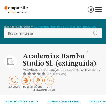
EMPRESITE ESPAÑA
ACADEMIAS BAMBU STUDIO SL. (EXTINGUIDA)
Buscar
Academias Bambu
Studio Sl. (extinguida)
Actividades de apoyo al estudio. formación y
enseñanza, tanto presencial como a
0
/5
( 0 votos)
distancia, a estudiantes de colegios,
institutos, universidades y demás
organizaciones educativas. también
LLAMAR
SITIO WEB
CÓMO
VER
LLEGAR
INFORME
formación de cualquier tipo para adultos,
familias, profesionales y empresas a otras
organizaciones. ya sea en la
DIRECCIÓN Y CONTACTO
INFORMACIÓN GENERAL
DATOS COM