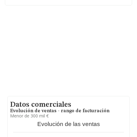
web es
www.academiadespegamos.com
.
La sociedad
Academias Bambu Studio S.L.
(extinguida)
, con NIF B10899441, está situada en
Paseo Canalejas núm. 57, (39004), Santander,
Cantabria.
Con los datos a disposición de INFORMA sobre 877
empresas pertenecientes al sector, a nivel nacional la
facturación asciende a 1.303 millones de euros y se
estima que el promedio de la facturación entre todas
las empresas es de 1 millón de euros. En relación con la
información de la provincia de Cantabria, en la base de
datos INFORMA constan 8 empresas, cuyas ventas en
2024 han alcanzado los 645 mil euros. Con el fin de
ampliar la información relativa a las compañías, los
empleados de media son 28; la antigüedad alcanza los
24 años desde la constitución.
Datos comerciales
Evolución de ventas - rango de facturación
Menor de 300 mil €
Evolución de las ventas