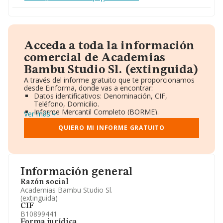
Acceda a toda la información
comercial de Academias
Bambu Studio Sl. (extinguida)
A través del informe gratuito que te proporcionamos
desde Einforma, donde vas a encontrar:
Datos identificativos: Denominación, CIF,
Teléfono, Domicilio.
Informe Mercantil Completo (BORME).
Ver más
Gráficos de Evolución Ventas y Empleados.
Consejo de Administración y Administradores.
QUIERO MI INFORME GRATUITO
Directivos y Ejecutivos.
Accionistas.
Participaciones y Vinculaciones en otras empresas.
Artículos de prensa publicados sobre la empresa.
Información oficial y registral complementaria.
Información general
Razón social
Academias Bambu Studio Sl.
(extinguida)
CIF
B10899441
Forma jurídica