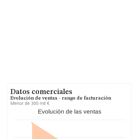
facturación asciende a 351 millones de euros y en 2016
la media de facturación de ventas entre todas las
compañías alcanza los 177 mil euros. Respecto a la
información de la provincia (hablamos de Salamanca),
en la base de datos INFORMA constan 7 empresas, con
ventas en 2016 de hasta 0 euros. Por último, con el fin
de ampliar la información relativa al ámbito de la
empresa, la antigüedad desde la constitución es de 14
años. Los empleados de media son 3.
Datos comerciales
Evolución de ventas - rango de facturación
Menor de 300 mil €
Evolución de las ventas