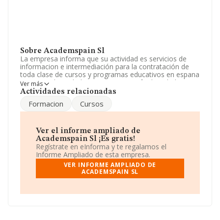
Sobre Academspain Sl
La empresa informa que su actividad es servicios de
informacion e intermediación para la contratación de
toda clase de cursos y programas educativos en espana
por parte de ciudadanos extranjeros, facilitando los
Ver más
tramites y asesoramiento sobre soluciones. serv. La
Actividades relacionadas
empresa está registrada como Sociedad Limitada. La
Formacion
Cursos
actividad de referencia CNAE corresponde a '%cnae%',
cuyo Código es 8569. La empresa no tiene actividad en
mercados exteriores.
Ver el informe ampliado de
Ha tenido el mismo número de empleados y según los
Academspain Sl ¡Es gratis!
datos a disposición de INFORMA, ha tenido un número
Regístrate en eInforma y te regalamos el
de empleados por debajo de la media de sector.
Informe Ampliado de esta empresa.
VER INFORME AMPLIADO DE
La empresa española
Academspain S.L
, NIF
ACADEMSPAIN SL
B37488848, está situada en Calle Rio Tuerto núm. 6,
(37185), en el municipio de Villamayor, en Salamanca,
Castilla-león.
Con los datos a disposición de INFORMA sobre 1.983
empresas pertenecientes al sector, a nivel nacional la