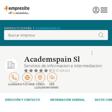
EMPRESITE ESPAÑA
ACADEMSPAIN SL
Buscar
Academspain Sl
Servicios de informacion e intermediacion
para la contratacion de toda clase de cursos
0
/5
( 0 votos)
y programas educativos en espana por
parte de ciudadanos extranjeros, facilitando
los tramites y asesoramiento sobre
LLAMAR
SITIO WEB
CÓMO
VER
LLEGAR
INFORME
soluciones. serv
DIRECCIÓN Y CONTACTO
INFORMACIÓN GENERAL
DATOS COM