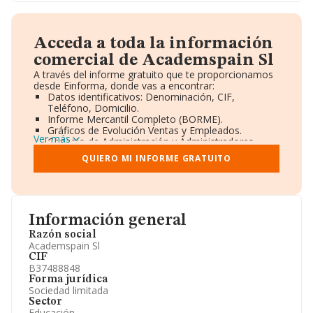
Acceda a toda la información
comercial de Academspain Sl
A través del informe gratuito que te proporcionamos
desde Einforma, donde vas a encontrar:
Datos identificativos: Denominación, CIF,
Teléfono, Domicilio.
Informe Mercantil Completo (BORME).
Gráficos de Evolución Ventas y Empleados.
Ver más
Consejo de Administración y Administradores.
Directivos y Ejecutivos.
QUIERO MI INFORME GRATUITO
Accionistas.
Participaciones y Vinculaciones en otras empresas.
Artículos de prensa publicados sobre la empresa.
Información oficial y registral complementaria.
Información general
Razón social
Academspain Sl
CIF
B37488848
Forma jurídica
Sociedad limitada
Sector
Educación