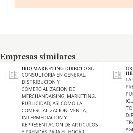
Empresas similares
Empresas similares
IRIO MARKETING DIRECTO SL
GR
HE
CONSULTORIA EN GENERAL,
LA
DISTRIBUCION Y
PR
COMERCIALIZACION DE
PU
MERCHANDAISING, MARKETING,
IG
PUBLICIDAD, ASI COMO LA
TO
COMERCIALIZACION, VENTA,
DI
INTERMEDIACION Y
TR
REPRESENTACION DE ARTICULOS
AG
Y PRENDAS PARA EL HOGAR.