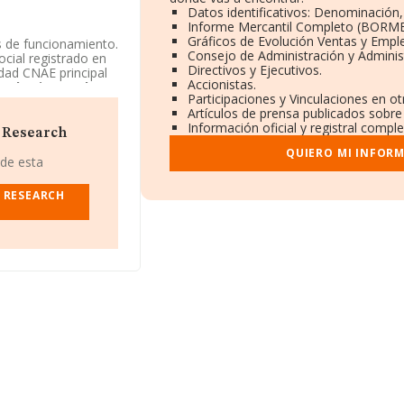
Datos identificativos: Denominación,
Informe Mercantil Completo (BORME
Gráficos de Evolución Ventas y Empl
 de funcionamiento.
Consejo de Administración y Adminis
ocial registrado en
Directivos y Ejecutivos.
idad CNAE principal
Accionistas.
Marketing And
Participaciones y Vinculaciones en o
jeras.
Artículos de prensa publicados sobre
Información oficial y registral compl
 Research
QUIERO MI INFOR
 de esta
 RESEARCH