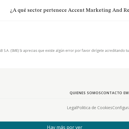
¿A qué sector pertenece Accent Marketing And R
.A. (SME) Si aprecias que existe algún error por favor dirígete acreditando t
QUIENES SOMOS
CONTACTO EM
Legal
Politica de Cookies
Configur
Hay más por ver