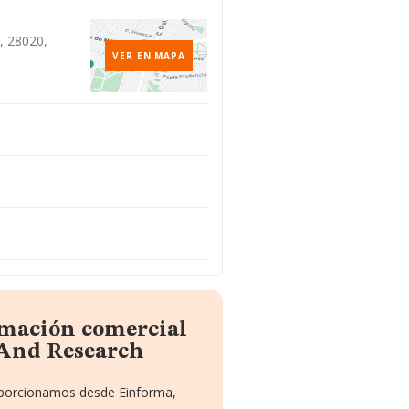
d, 28020,
VER EN MAPA
rmación comercial
 And Research
roporcionamos desde Einforma,