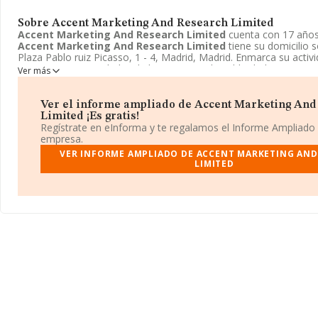
Sobre Accent Marketing And Research Limited
Accent Marketing And Research Limited
cuenta con 17 años
Accent Marketing And Research Limited
tiene su domicilio s
Plaza Pablo ruiz Picasso, 1 - 4, Madrid, Madrid. Enmarca su activ
como 7311 - Actividades de las agencias de publicidad.
Accent 
Ver más
Research Limited
aparece inscrita como Otras entidades extran
Ver el informe ampliado de Accent Marketing And
Limited ¡Es gratis!
Regístrate en eInforma y te regalamos el Informe Ampliado
empresa.
VER INFORME AMPLIADO DE ACCENT MARKETING AND
LIMITED