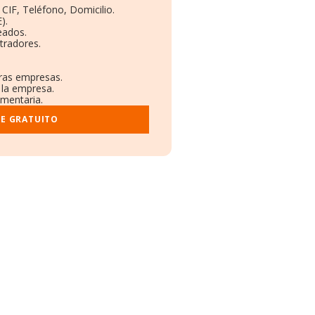
 CIF, Teléfono, Domicilio.
).
eados.
tradores.
tras empresas.
 la empresa.
ementaria.
ME GRATUITO