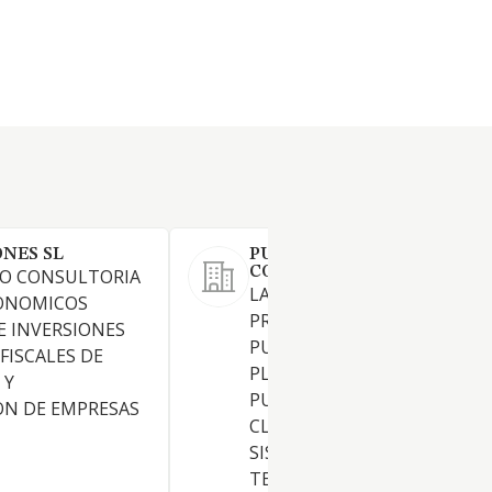
ONES SL
PUBLIESPACIO MEDIA
CONSULTING SL
O CONSULTORIA
LA COMPRAVENTA, GESTION
CONOMICOS
PROMOCION DE SERVICIOS 
E INVERSIONES
PUBLICIDAD, CREATIVIDAD Y
FISCALES DE
PLANIFICACION DE CAMPAN
 Y
PUBLICITARIAS EN TODAS
ON DE EMPRESAS
CLASES DE MEDIOS, LINEAS 
SISTEMAS DE COMUNICACIO
TELECOMUNICACION Y