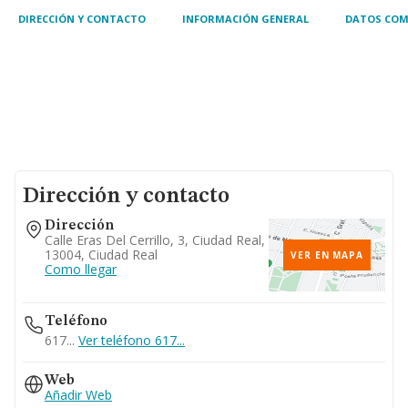
DIRECCIÓN Y CONTACTO
INFORMACIÓN GENERAL
DATOS COM
Dirección y contacto
Dirección
Calle Eras Del Cerrillo, 3, Ciudad Real,
13004, Ciudad Real
VER EN MAPA
Como llegar
Teléfono
617...
Ver teléfono 617...
Web
Añadir Web