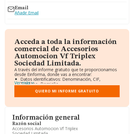
Email
Añadir Email
Acceda a toda la información
comercial de Accesorios
Automocion Vf Triplex
Sociedad Limitada.
A través del informe gratuito que te proporcionamos
desde Einforma, donde vas a encontrar:
Datos identificativos: Denominación, CIF,
Ver más
Teléfono, Domicilio.
Informe Mercantil Completo (BORME).
QUIERO MI INFORME GRATUITO
Gráficos de Evolución Ventas y Empleados.
Consejo de Administración y Administradores.
Directivos y Ejecutivos.
Accionistas.
Participaciones y Vinculaciones en otras empresas.
Información general
Artículos de prensa publicados sobre la empresa.
Información oficial y registral complementaria.
Razón social
Accesorios Automocion Vf Triplex
Sociedad Limitada.