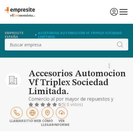
EMPRESITE
ACCESORIOS AUTOMOCION VF TRIPLEX SOCIEDAD
ESPAÑA
LIMITADA.
Buscar
Accesorios Automocion
Vf Triplex Sociedad
Limitada.
Comercio al por mayor de repuestos y
accesorios de vehículos a motor. cnae 4531.
0
/5
( 0 votos)
comercio al por menor de respuestos y
accesorios de vehículos a motor. cnae 4532
LLAMAR
SITIO WEB
CÓMO
VER
LLEGAR
INFORME