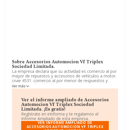
Sobre Accesorios Automocion Vf Triplex
Sociedad Limitada.
La empresa declara que su actividad es comercio al por
mayor de repuestos y accesorios de vehículos a motor.
cnae 4531. comercio al por menor de respuestos y
accesorios de vehículos a motor. cnae 4532. La
Ver más
empresa es una Sociedad Limitada. Clasifica su
actividad CNAE como 'Comercio al por mayor de
metales y minerales metálicos', código 4672. La
Ver el informe ampliado de Accesorios
compañía no tiene actividad en mercados exteriores.
Automocion Vf Triplex Sociedad
Limitada. ¡Es gratis!
La sociedad
Accesorios Automocion Vf Triplex
Regístrate en eInforma y te regalamos el
Sociedad Limitada
, con número de identificación fiscal
Informe Ampliado de esta empresa.
B13568142, está situada en Calle Eras Del Cerrillo
VER INFORME AMPLIADO DE
Residencial Alarcos núm. 3, (13004), en el municipio de
ACCESORIOS AUTOMOCION VF TRIPLEX