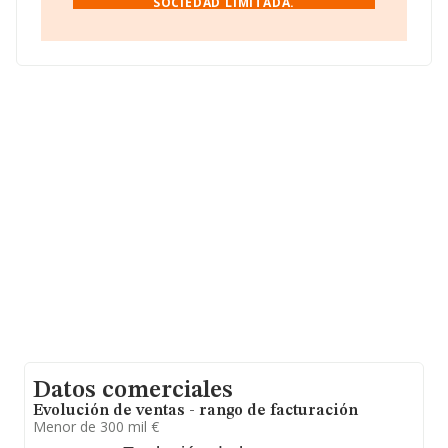
SOCIEDAD LIMITADA.
Ciudad Real, Castilla-la Mancha.
En relación con el sector y disponiendo de los datos de
hasta 3.922 empresas, en el ámbito nacional la
facturación alcanza la cifra de 10.982 millones de euros
y en 2017 la media de facturación de ventas entre todas
las compañías alcanza los 2 millones de euros.
Teniendo en cuenta la información sobre Ciudad Real,
en la base de datos INFORMA constan 27 empresas,
cuyas ventas han obtenido los 124 millones de euros.
Como información adicional de interés, los empleados
de media son 7. La antigüedad desde la constitución es
de 18 años.
Datos comerciales
Evolución de ventas - rango de facturación
Menor de 300 mil €