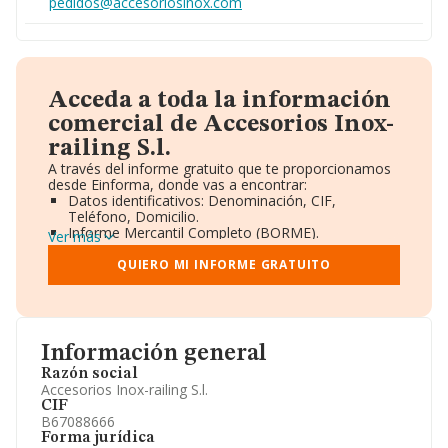
pedidos@accesoriosinox.com
Acceda a toda la información
comercial de Accesorios Inox-
railing S.l.
A través del informe gratuito que te proporcionamos
desde Einforma, donde vas a encontrar:
Datos identificativos: Denominación, CIF,
Teléfono, Domicilio.
Informe Mercantil Completo (BORME).
Ver más
Gráficos de Evolución Ventas y Empleados.
Consejo de Administración y Administradores.
QUIERO MI INFORME GRATUITO
Directivos y Ejecutivos.
Accionistas.
Participaciones y Vinculaciones en otras empresas.
Artículos de prensa publicados sobre la empresa.
Información oficial y registral complementaria.
Información general
Razón social
Accesorios Inox-railing S.l.
CIF
B67088666
Forma jurídica