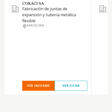
CORACI SA
C
Fabricación de juntas de
F
expansión y tuberia metálica
p
flexible
BARCELONA
VER INFORME
VER FICHA