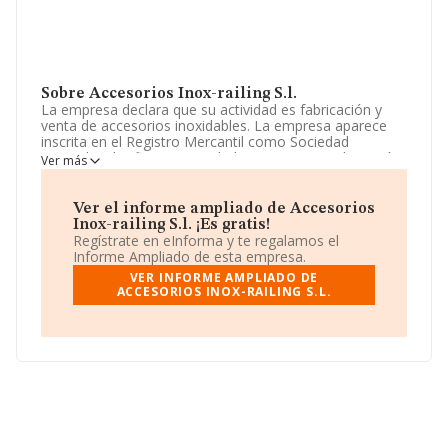
Sobre Accesorios Inox-railing S.l.
La empresa declara que su actividad es fabricación y
venta de accesorios inoxidables. La empresa aparece
inscrita en el Registro Mercantil como Sociedad
Limitada. Clasifica su actividad CNAE como 'Fabricación
Ver más
de tubos, tuberías, perfiles huecos y sus accesorios, de
acero', código 2420. La compañía no tiene actividad en
mercados exteriores.
Ver el informe ampliado de Accesorios
Inox-railing S.l. ¡Es gratis!
Los empleados se han reducido un 67% y teniendo en
Regístrate en eInforma y te regalamos el
cuenta la información disponible en INFORMA, ha
Informe Ampliado de esta empresa.
dispuesto de un número de empleados por debajo de la
VER INFORME AMPLIADO DE
media de sector.
ACCESORIOS INOX-RAILING S.L.
Acerca de la información en los distintos rankings: la
compañía ha escalado 1 puesto en el ranking sectorial,
pasando del 88 al 87. En el ranking del sector, delante
de la empresa están compañías como, por ejemplo:
Acecas Caldereria Mantenimiento Montajes e
Instalaciones Sociedad Limitada
y
Blaze Racing
S.L
; en cambio, el ranking coloca la empresa antes de
Soldaduras Hispania S.L
y
Rn Mekanizatuak S.L
. Ha
mejorado en el ranking nacional pasando de la posición