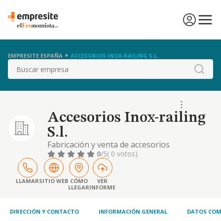
EMPRESITE ESPAÑA
ACCESORIOS INOX-RAILING S.L.
Buscar
Accesorios Inox-railing
S.l.
Fabricación y venta de accesorios
inoxidables.
0
/5
( 0 votos)
LLAMAR
SITIO WEB
CÓMO
VER
LLEGAR
INFORME
DIRECCIÓN Y CONTACTO
INFORMACIÓN GENERAL
DATOS COM