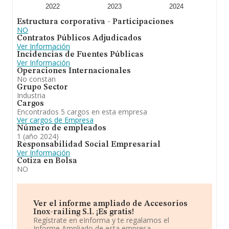
A modo de conclusión, la actividad de
Accesorios
2022
2023
2024
Inox-railing S.L
está enfocada en fabricación y venta
Estructura corporativa - Participaciones
de accesorios inoxidables. En cuanto al ranking nacional,
NO
la empresa ha ganado posiciones.
Contratos Públicos Adjudicados
Ver Información
Incidencias de Fuentes Públicas
Ver Información
Operaciones Internacionales
No constan
Grupo Sector
Industria
Cargos
Encontrados 5 cargos en esta empresa
Ver cargos de Empresa
Número de empleados
1 (año 2024)
Responsabilidad Social Empresarial
Ver Información
Cotiza en Bolsa
NO
Ver el informe ampliado de Accesorios
Inox-railing S.l. ¡Es gratis!
Regístrate en eInforma y te regalamos el
Informe Ampliado de esta empresa.