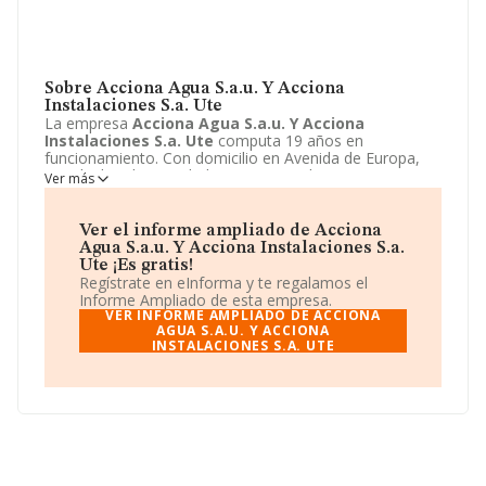
Sobre Acciona Agua S.a.u. Y Acciona
Instalaciones S.a. Ute
La empresa
Acciona Agua S.a.u. Y Acciona
Instalaciones S.a. Ute
computa 19 años en
funcionamiento. Con domicilio en Avenida de Europa,
22, Alcobendas, Madrid se encuentra la empresa
Ver más
Acciona Agua S.a.u. Y Acciona Instalaciones S.a.
Ute
. El CNAE que desarrolla es 9499 - Otras actividades
asociativas n.c.o.p..
Acciona Agua S.a.u. Y Acciona
Ver el informe ampliado de Acciona
Instalaciones S.a. Ute
está definida como Unión
Agua S.a.u. Y Acciona Instalaciones S.a.
temporal de empresas.
Ute ¡Es gratis!
Regístrate en eInforma y te regalamos el
Informe Ampliado de esta empresa.
VER INFORME AMPLIADO DE ACCIONA
AGUA S.A.U. Y ACCIONA
INSTALACIONES S.A. UTE