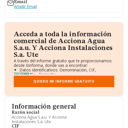
Email
Añadir Email
Acceda a toda la información
comercial de Acciona Agua
S.a.u. Y Acciona Instalaciones
S.a. Ute
A través del informe gratuito que te proporcionamos
desde Einforma, donde vas a encontrar:
Datos identificativos: Denominación, CIF,
Ver más
Teléfono, Domicilio.
Informe Mercantil Completo (BORME).
QUIERO MI INFORME GRATUITO
Gráficos de Evolución Ventas y Empleados.
Consejo de Administración y Administradores.
Directivos y Ejecutivos.
Accionistas.
Participaciones y Vinculaciones en otras empresas.
Información general
Artículos de prensa publicados sobre la empresa.
Información oficial y registral complementaria.
Razón social
Acciona Agua S.a.u. Y Acciona
Instalaciones S.a. Ute
CIF