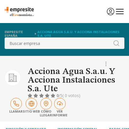
EMPRESITE
ACCIONA AGUA S.A.U. Y ACCIONA INSTALACIONES
ESPAÑA
S.A. UTE
Buscar
Acciona Agua S.a.u. Y
Acciona Instalaciones
S.a. Ute
0
/5
( 0 votos)
LLAMAR
SITIO WEB
CÓMO
VER
LLEGAR
INFORME