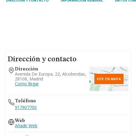
DIRECCIÓN Y CONTACTO
INFORMACIÓN GENERAL
DATOS COM
Dirección y contacto
Dirección
Avenida De Europa, 22, Alcobendas,
28108, Madrid
VER EN MAPA
Como llegar
Teléfono
917907700
Web
Añadir Web