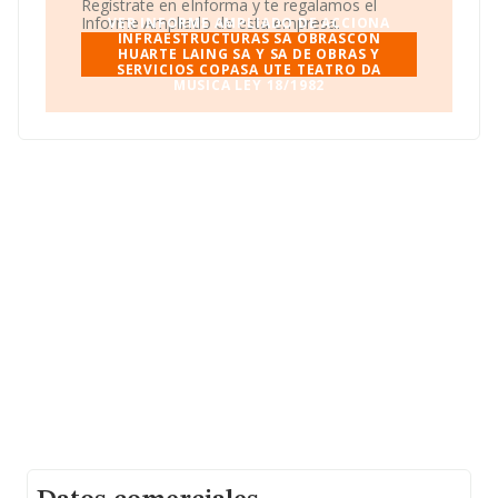
Sa De Obras Y Servicios Copasa Ute Teatro Da
Regístrate en eInforma y te regalamos el
Musica Ley 18/1982
aparece inscrita como Unión
Informe Ampliado de esta empresa.
VER INFORME AMPLIADO DE ACCIONA
temporal de empresas.
INFRAESTRUCTURAS SA OBRASCON
HUARTE LAING SA Y SA DE OBRAS Y
SERVICIOS COPASA UTE TEATRO DA
MUSICA LEY 18/1982