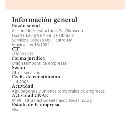
Teléfono, Domicilio.
Informe Mercantil Completo (BORME).
Gráficos de Evolución Ventas y Empleados.
Consejo de Administración y Administradores.
Información general
Directivos y Ejecutivos.
Accionistas.
Razón social
Participaciones y Vinculaciones en otras empresas.
Acciona Infraestructuras Sa Obrascon
Artículos de prensa publicados sobre la empresa.
Huarte Laing Sa Y Sa De Obras Y
Información oficial y registral complementaria.
Servicios Copasa Ute Teatro Da
Musica Ley 18/1982
CIF
U70001037
Forma jurídica
Unión temporal de empresas
Sector
Otros servicios
Fecha de constitución
1-4-2008
Actividad
Agrupaciones y uniones temporales de empresas
Actividad CNAE
9499 - Otras actividades asociativas n.c.o.p.
Estado de la empresa
Viva