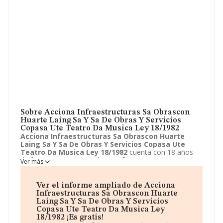
Sobre Acciona Infraestructuras Sa Obrascon
Huarte Laing Sa Y Sa De Obras Y Servicios
Copasa Ute Teatro Da Musica Ley 18/1982
Acciona Infraestructuras Sa Obrascon Huarte
Laing Sa Y Sa De Obras Y Servicios Copasa Ute
Teatro Da Musica Ley 18/1982
cuenta con 18 años
de funcionamiento.
Acciona Infraestructuras Sa
Ver más
Obrascon Huarte Laing Sa Y Sa De Obras Y
Servicios Copasa Ute Teatro Da Musica Ley
18/1982
tiene su domicilio social registrado en Calle
Ver el informe ampliado de Acciona
Juana de vega, 2 - PLT 9, a Coruña, la Coruña. Enmarca
Infraestructuras Sa Obrascon Huarte
su actividad CNAE principal como 9499 - Otras
Laing Sa Y Sa De Obras Y Servicios
actividades asociativas n.c.o.p..
Acciona
Copasa Ute Teatro Da Musica Ley
Infraestructuras Sa Obrascon Huarte Laing Sa Y
18/1982 ¡Es gratis!