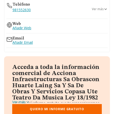
Teléfono
Ver más
981552630
981560644
Web
Añadir Web
Email
Añadir Email
Acceda a toda la información
comercial de Acciona
Infraestructuras Sa Obrascon
Huarte Laing Sa Y Sa De
Obras Y Servicios Copasa Ute
Teatro Da Musica Ley 18/1982
Ver más
A través del informe gratuito que te proporcionamos
desde Einforma, donde vas a encontrar:
QUIERO MI INFORME GRATUITO
Datos identificativos: Denominación, CIF,