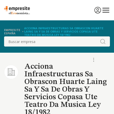
ACCIONA INFRAESTRUCTURAS SA OBRASCON HUARTE
EMPRESITE
LAING SA Y SA DE OBRAS Y SERVICIOS COPASA UTE
ESPAÑA
TEATRO DA MUSICA LEY 18/1982
Buscar
Acciona
Infraestructuras Sa
Obrascon Huarte Laing
Sa Y Sa De Obras Y
Servicios Copasa Ute
Teatro Da Musica Ley
18/1982