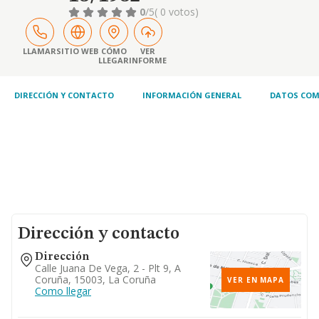
0
/5
( 0 votos)
LLAMAR
SITIO WEB
CÓMO
VER
LLEGAR
INFORME
DIRECCIÓN Y CONTACTO
INFORMACIÓN GENERAL
DATOS COM
Dirección y contacto
Dirección
Calle Juana De Vega, 2 - Plt 9, A
Coruña, 15003, La Coruña
VER EN MAPA
Como llegar