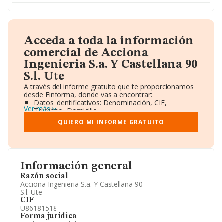
Acceda a toda la información
comercial de Acciona
Ingenieria S.a. Y Castellana 90
S.l. Ute
A través del informe gratuito que te proporcionamos
desde Einforma, donde vas a encontrar:
Datos identificativos: Denominación, CIF,
Ver más
Teléfono, Domicilio.
Informe Mercantil Completo (BORME).
QUIERO MI INFORME GRATUITO
Gráficos de Evolución Ventas y Empleados.
Consejo de Administración y Administradores.
Directivos y Ejecutivos.
Accionistas.
Participaciones y Vinculaciones en otras empresas.
Información general
Artículos de prensa publicados sobre la empresa.
Información oficial y registral complementaria.
Razón social
Acciona Ingenieria S.a. Y Castellana 90
S.l. Ute
CIF
U86181518
Forma jurídica