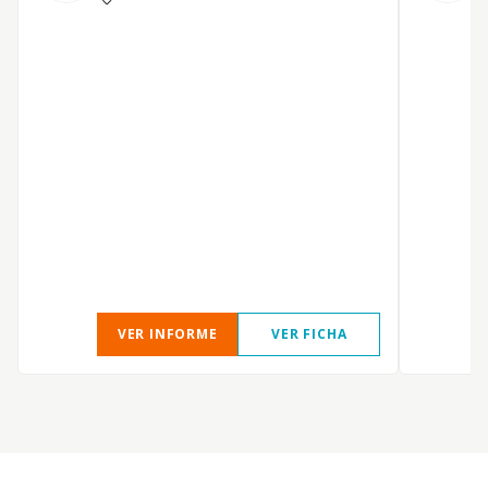
D
P
VER INFORME
VER FICHA