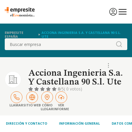
EMPRESITE
ACCIONA INGENIERIA S.A. Y CASTELLANA 90 S.L.
ESPAÑA
UTE
Buscar
Acciona Ingenieria S.a.
Y Castellana 90 S.l. Ute
0
/5
( 0 votos)
LLAMAR
SITIO WEB
CÓMO
VER
LLEGAR
INFORME
DIRECCIÓN Y CONTACTO
INFORMACIÓN GENERAL
DATOS COM