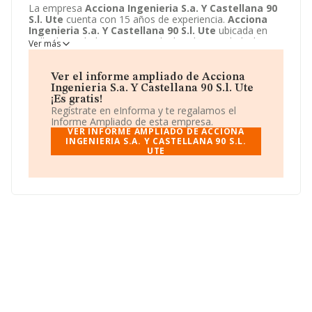
La empresa
Acciona Ingenieria S.a. Y Castellana 90
S.l. Ute
cuenta con 15 años de experiencia.
Acciona
Ingenieria S.a. Y Castellana 90 S.l. Ute
ubicada en
Calle de Anabel Segura, 11, Alcobendas, Madrid. El
Ver más
modelo de sociedad de
Acciona Ingenieria S.a. Y
Castellana 90 S.l. Ute
es Unión temporal de empresas.
Ver el informe ampliado de Acciona
Ingenieria S.a. Y Castellana 90 S.l. Ute
¡Es gratis!
Regístrate en eInforma y te regalamos el
Informe Ampliado de esta empresa.
VER INFORME AMPLIADO DE ACCIONA
INGENIERIA S.A. Y CASTELLANA 90 S.L.
UTE