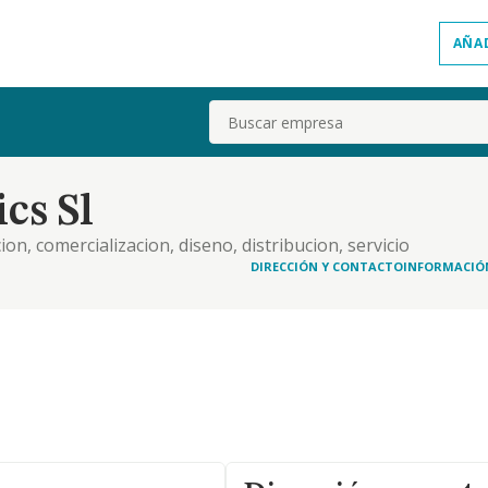
AÑA
Buscar
cs Sl
n, comercializacion, diseno, distribucion, servicio
 puesta a punto de todo tipo de maquinas y
DIRECCIÓN Y CONTACTO
INFORMACIÓ