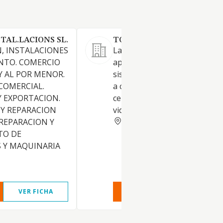
TAL.LACIONS SL.
TOT SEGURETAT GIRONA S
, INSTALACIONES
La instalación y mantenimien
NTO. COMERCIO
aparatos, equipos, dispositiv
Y AL POR MENOR.
sistemas de seguridad conec
COMERCIAL.
a centrales receptoras de al
 EXPORTACION.
centros de control o
Y REPARACION
videovigilancia
GERONA
 REPARACION Y
TO DE
 Y MAQUINARIA
VER FICHA
VER INFORME
VER FIC