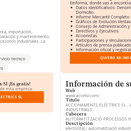
Einforma, donde vas a encontrar
Datos identificativos: Denom
Domicilio.
Informe Mercantil Completo
Gráficos de Evolución Venta
Consejo de Administración y
Directivos y Ejecutivos.
nta, importación,
Accionistas.
reparación y mantenimiento,
Participaciones y Vinculacio
esorios industriales. La
Artículos de prensa publicad
Limitada. Clasifica su
Información oficial y registr
 compañía es importadora y
QUIERO MI IN
rvicio tecnico
a la información a
es
s inferior a la media de
Informacion de su página we
ción, en los distintos
Información de 
Sl ¡Es gratis!
 empresa ha ganado 1.031
 de esta empresa.
Web
n mejor posición las
www.accelsl.com/
ECTRICS SL
pacios Inteligentes S.L
;
Titulo
Consultoría Tecnica S.L
y
ACCIONAMENTS ELÈCTRICS SL -
nacional, pasando de la
INDUSTRIALS
tran en una mejor posición
Cabecera
talaciones Bezal S.L
, en
AUTOMATITZACIÓ PROCESSOS I
 y Expertos Contables
Descripción
 ha subido hasta 911
electricitat i automatització industr