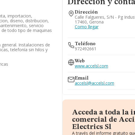
Dirección y cont
Dirección
ta, importacion,
Calle Falgueres, S/n - Pg Indust
ion, diseno, distribucion,
17460, Gerona
mantenimiento, servicio
Como llegar
o de todo tipo de maquinas
Teléfono
n general. Instalaciones de
972492661
icas, telefonía sin hilos y
Web
ricas
www.accelsl.com
Email
accelsl@accelsl.com
Acceda a toda la 
comercial de Acc
Electrics Sl
A través del informe gratuito 