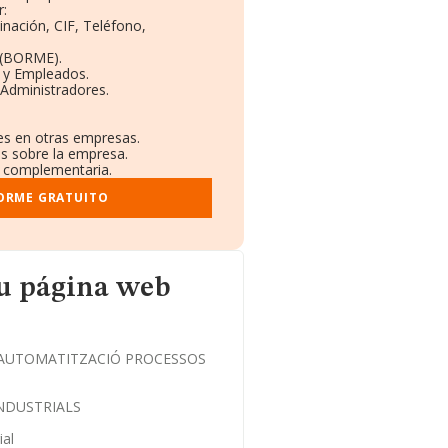
:
inación, CIF, Teléfono,
 (BORME).
s y Empleados.
 Administradores.
nes en otras empresas.
os sobre la empresa.
al complementaria.
FORME GRATUITO
b
su página web
 AUTOMATITZACIÓ PROCESSOS
NDUSTRIALS
ial