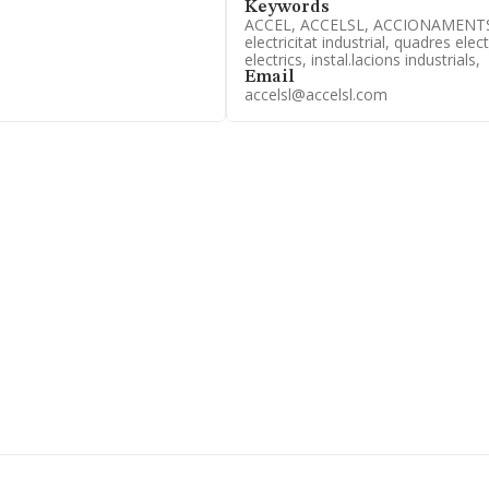
Keywords
ACCEL, ACCELSL, ACCIONAMENTS 
ra saber más puedes
electricitat industrial, quadres ele
electrics, instal.lacions industrials,
Email
ncuentra en Calle Falgueres
accelsl@accelsl.com
7 compañías, a nivel
promedio de la facturación
. En relación con la
ORMA constan 1115
 de euros. Como
 La antigüedad desde la
focada en la fabricación,
distribución, servicio de
de todo tipo de máquinas y
a escalado posiciones
anado posiciones.