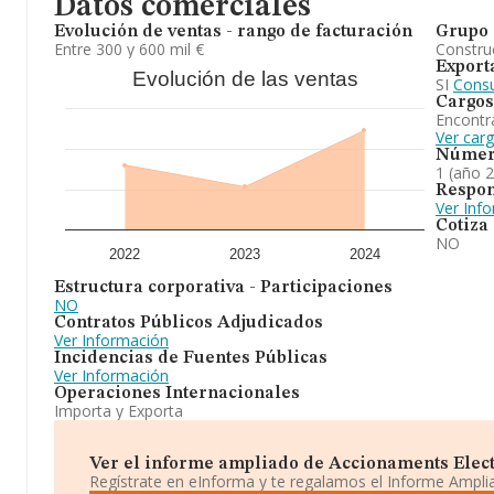
Datos comerciales
Evolución de ventas - rango de facturación
Grupo 
Entre 300 y 600 mil €
Construc
Export
Evolución de las ventas
SI
Consu
Cargos
Encontr
Ver car
Númer
1 (año 
Respon
Ver Inf
Cotiza
NO
2022
2023
2024
Estructura corporativa - Participaciones
NO
Contratos Públicos Adjudicados
Ver Información
Incidencias de Fuentes Públicas
Ver Información
Operaciones Internacionales
Importa y Exporta
Ver el informe ampliado de Accionaments Electri
Regístrate en eInforma y te regalamos el Informe Ampl