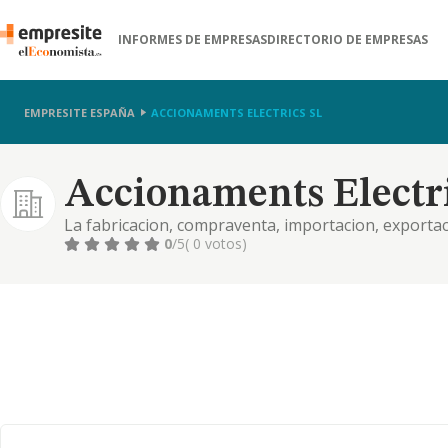
INFORMES DE EMPRESAS
DIRECTORIO DE EMPRESAS
EMPRESITE ESPAÑA
ACCIONAMENTS ELECTRICS SL
Accionaments Electri
La fabricacion, compraventa, importacion, exportacio
de reparacion y mantenimiento, servicio tecnico de
0
/5
( 0 votos)
accesorios industriales