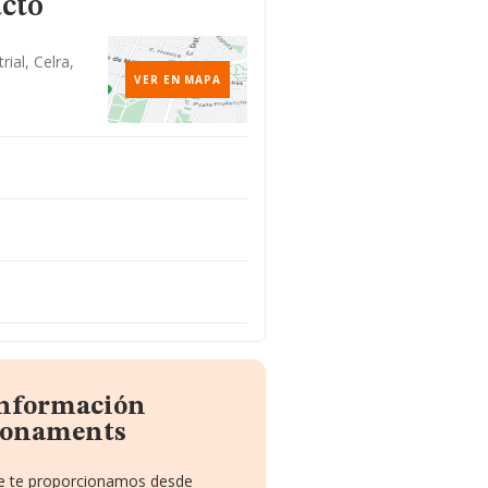
acto
rial, Celra,
VER EN MAPA
información
ionaments
que te proporcionamos desde