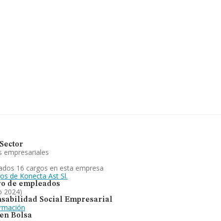
4 compañías, en el ámbito
s y en 2024 la media de facturación
uros, la empresa ha duplicado ese
id, en la base de datos de
 2.328 millones de euros. Para
a media de antigüedad desde la
centro de telemarkerting. Ha
es de los centros de llamadas).
 España, la empresa ha
Sector
s empresariales
ados 16 cargos en esta empresa
os de Konecta Ast Sl.
o de empleados
o 2024)
sabilidad Social Empresarial
ormación
 en Bolsa