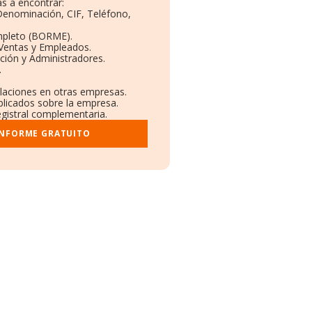
s a encontrar:
 Denominación, CIF, Teléfono,
mpleto (BORME).
 Ventas y Empleados.
ción y Administradores.
.
ulaciones en otras empresas.
blicados sobre la empresa.
registral complementaria.
INFORME GRATUITO