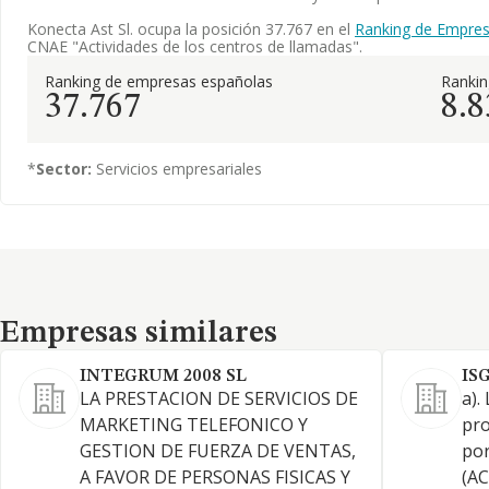
Konecta Ast Sl. ocupa la posición 37.767 en el
Ranking de Empres
CNAE "Actividades de los centros de llamadas".
Ranking de empresas españolas
Ranki
37.767
8.8
*
Sector:
Servicios empresariales
Empresas similares
Empresas similares
INTEGRUM 2008 SL
IS
LA PRESTACION DE SERVICIOS DE
a).
MARKETING TELEFONICO Y
pro
GESTION DE FUERZA DE VENTAS,
por
A FAVOR DE PERSONAS FISICAS Y
(A