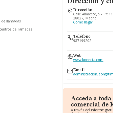
Dirección y c
Dirección
Calle Albacete, 5 - Plt 1
28027, Madrid
s de llamadas
Como llegar
 centros de llamadas
Teléfono
987199202
911938766
Web
www.konecta.com
Email
administracion.leon@tl
Acceda a toda
comercial de K
A través del informe gra