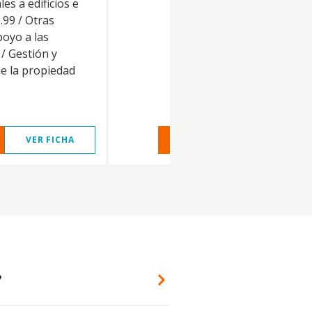
les a edificios e
.99 / Otras
poyo a las
/ Gestión y
de la propiedad
VER FICHA
VER INFORME
VER FIC
?