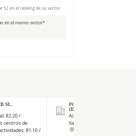
r 52 en el ranking de su sector
s en el mismo sector*
 SL.
POSMASTERWEB SL.
(EXTINGUIDA)
l: 82.20 /
Actividades de los centros de
os centros de
llamadas
MADRID
ctividades: 81.10 /