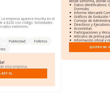
desde Einforma, donde va
Datos identificativos:
Domicilio.
Informe Mercantil Co
Gráficos de Evolución
. La empresa aparece inscrita en el
Consejo de Administra
e a 8220 con código 'Actividades
Directivos y Ejecutivos
rcados exteriores.
Accionistas.
Participaciones y Vinc
ntenido iguales en 2024, no
Artículos de prensa pu
o un 9%. El número de empleados
Información oficial y 
n
Publicidad
Folletos
ORMA, ese número ha estado por
QUIERO MI 
ones
do a los niveles de facturación
24, pasando del puesto 47 al 52.
s como, por ejemplo:
Catserveiss
is!
cuentran compañías como:
Cofares
 de esta empresa.
ha bajado 5.228 puestos pasando del
entes empresas:
 AST SL.
Consorcio de Los
S.A
; la empresa se posiciona mejor
s La Serena S.A
. Ha retrocedido
.
 987199202 y el correo electrónico
om
.
ación fiscal B34247916, está