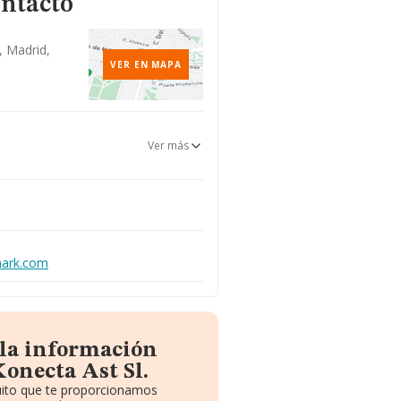
ontacto
1, Madrid,
VER EN MAPA
Ver más
mark.com
 la información
onecta Ast Sl.
tuito que te proporcionamos