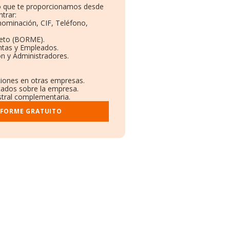
to que te proporcionamos desde
trar:
nominación, CIF, Teléfono,
leto (BORME).
ntas y Empleados.
n y Administradores.
aciones en otras empresas.
icados sobre la empresa.
istral complementaria.
NFORME GRATUITO