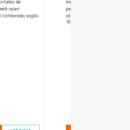
ortales de
incluyendo mayores de 65 añ
 web sean
personas con discapacidades
 contenido; explo.
otras. La
VALLADOLID