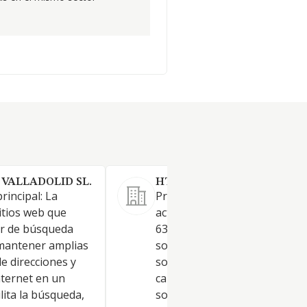
 VALLADOLID SL.
HT EUROPE SL. (EXTINGUI
rincipal: La
Proceso de datos, hosting y
itios web que
actividades relacionadas (CN
or de búsqueda
63.11). El desarrollo, desplieg
mantener amplias
soporte técnico y profesional
e direcciones y
soluciones para evitar y reduc
nternet en un
causas y síntoma de aislamie
lita la búsqueda,
social en personas con neces