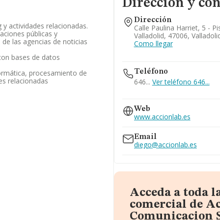
Dirección y con
Dirección
 y actividades relacionadas.
Calle Paulina Harriet, 5 - Pi
laciones públicas y
Valladolid, 47006, Valladoli
 de las agencias de noticias
Como llegar
 con bases de datos
Teléfono
formática, procesamiento de
des relacionadas
646...
Ver teléfono 646...
983183283
Web
609...
www.accionlab.es
Ver teléfono 609...
Email
diego@accionlab.es
Acceda a toda l
comercial de A
Comunicacion S