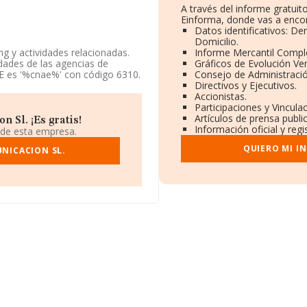
A través del informe gratui
Einforma, donde vas a encon
Datos identificativos: De
Domicilio.
g y actividades relacionadas.
Informe Mercantil Comp
idades de las agencias de
Gráficos de Evolución Ve
AE es '%cnae%' con código 6310.
Consejo de Administració
Directivos y Ejecutivos.
Accionistas.
endo en cuenta la información
Participaciones y Vincul
os inferior a la media de
Artículos de prensa publ
 Sl. ¡Es gratis!
Información oficial y reg
 de esta empresa.
QUIERO MI I
ndo a los niveles de
NICACION SL.
edido 36 puestos en el ranking
ientes empresas del sector:
go, por detras de ella se
s S.L
. En 2025, en el ranking
8 al 323.213. La lista de
 Montero Rios S.L
y
Bombas
e se colocan peor se
Energia Solar Sociedad de
1 posiciones pasando del puesto
cionlab.es
.
ncuentra en Calle Paulina