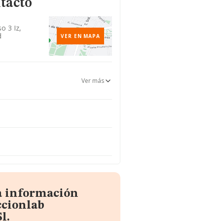
tacto
so 3 Iz,
d
VER EN MAPA
Ver más
a información
ccionlab
l.