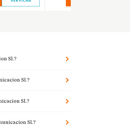
VER FICHA
VER INFORME
VER FIC
on Sl.?
nicacion Sl.?
icacion Sl.?
municacion Sl.?