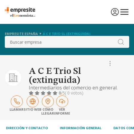
EMPRESITE ESPAÑA
A C E TRIO SL (EXTINGUIDA)
Buscar
A C E Trio Sl
(extinguida)
Intermediarios del comercio en general.
0
/5
( 0 votos)
LLAMAR
SITIO WEB
CÓMO
VER
LLEGAR
INFORME
DIRECCIÓN Y CONTACTO
INFORMACIÓN GENERAL
DATOS COM