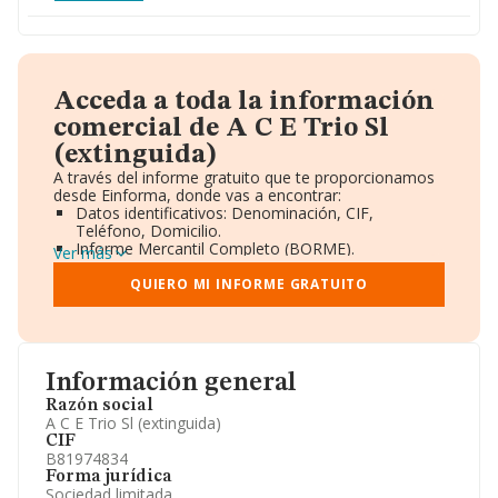
Acceda a toda la información
comercial de A C E Trio Sl
(extinguida)
A través del informe gratuito que te proporcionamos
desde Einforma, donde vas a encontrar:
Datos identificativos: Denominación, CIF,
Teléfono, Domicilio.
Informe Mercantil Completo (BORME).
Ver más
Gráficos de Evolución Ventas y Empleados.
Consejo de Administración y Administradores.
QUIERO MI INFORME GRATUITO
Directivos y Ejecutivos.
Accionistas.
Participaciones y Vinculaciones en otras empresas.
Artículos de prensa publicados sobre la empresa.
Información oficial y registral complementaria.
Información general
Razón social
A C E Trio Sl (extinguida)
CIF
B81974834
Forma jurídica
Sociedad limitada