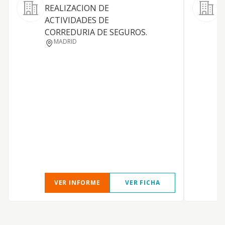
REALIZACION DE
ACTIVIDADES DE
CORREDURIA DE SEGUROS.
L
MADRID
D
L
P
VER INFORME
VER FICHA