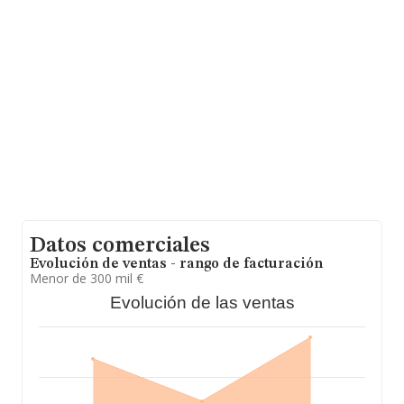
facturación de ventas entre todas las compañías
asciende a los 171 mil euros. Teniendo en cuenta la
información sobre Soria, en la base de datos de
INFORMA aparecen 125 empresas, con ventas en 2024
de hasta 5 millones de euros. Finalmente, para
completar los datos de sector, en 2024, los empleados
de media son 1; la antigüedad desde la constitución es
de 24 años.
Datos comerciales
Evolución de ventas - rango de facturación
Menor de 300 mil €
Evolución de las ventas