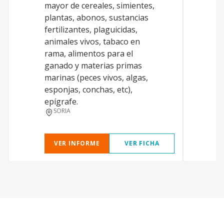
mayor de cereales, simientes,
o
plantas, abonos, sustancias
e
fertilizantes, plaguicidas,
f
animales vivos, tabaco en
b
rama, alimentos para el
p
ganado y materias primas
a
marinas (peces vivos, algas,
a
esponjas, conchas, etc),
6
epígrafe.
L
SORIA
t
VER INFORME
VER FICHA