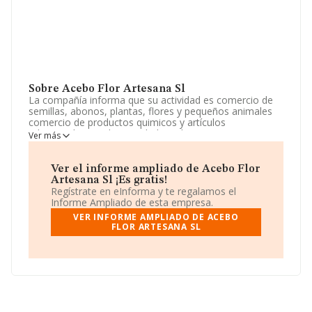
Sobre Acebo Flor Artesana Sl
La compañía informa que su actividad es comercio de
semillas, abonos, plantas, flores y pequeños animales
comercio de productos quimicos y artículos
relacionados con la actividad citada anteriormente.
Ver más
fabricación y venta de artículos de artesania,
decorativos. La empresa está registrada como Sociedad
Limitada. La actividad de referencia CNAE corresponde
Ver el informe ampliado de Acebo Flor
a 'Alquiler de bienes inmobiliarios por cuenta propia',
Artesana Sl ¡Es gratis!
cuyo Código es 6820. No realiza actividad de
Regístrate en eInforma y te regalamos el
importación y/o exportación.
Informe Ampliado de esta empresa.
VER INFORME AMPLIADO DE ACEBO
Su teléfono es 975213223.
FLOR ARTESANA SL
La sociedad española
Acebo Flor Artesana S.L
, con
CIF B42145920, está situada en Calle Caballeros núm. 7
2 B, (42002), Soria, Castilla-león.
En base a la información de la que dispone INFORMA
sobre 132.555 compañías, a nivel nacional la facturación
asciende a 22.737 millones de euros y el promedio de la