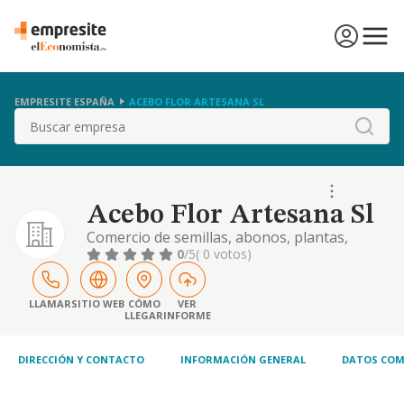
EMPRESITE ESPAÑA
ACEBO FLOR ARTESANA SL
Buscar
Acebo Flor Artesana Sl
Comercio de semillas, abonos, plantas,
flores y pequenos animales comercio de
0
/5
( 0 votos)
productos quimicos y articulos relacionados
con la actividad citada anteriormente.
fabricacion y venta de articulos de artesania,
LLAMAR
SITIO WEB
CÓMO
VER
LLEGAR
INFORME
decorativos
DIRECCIÓN Y CONTACTO
INFORMACIÓN GENERAL
DATOS COM