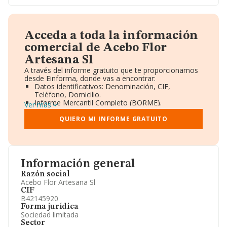
Acceda a toda la información
comercial de Acebo Flor
Artesana Sl
A través del informe gratuito que te proporcionamos
desde Einforma, donde vas a encontrar:
Datos identificativos: Denominación, CIF,
Teléfono, Domicilio.
Informe Mercantil Completo (BORME).
Ver más
Gráficos de Evolución Ventas y Empleados.
Consejo de Administración y Administradores.
QUIERO MI INFORME GRATUITO
Directivos y Ejecutivos.
Accionistas.
Participaciones y Vinculaciones en otras empresas.
Artículos de prensa publicados sobre la empresa.
Información oficial y registral complementaria.
Información general
Razón social
Acebo Flor Artesana Sl
CIF
B42145920
Forma jurídica
Sociedad limitada
Sector