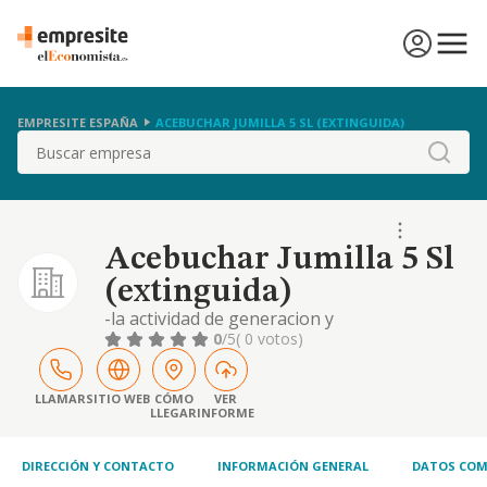
EMPRESITE ESPAÑA
ACEBUCHAR JUMILLA 5 SL (EXTINGUIDA)
Buscar
Acebuchar Jumilla 5 Sl
(extinguida)
-la actividad de generacion y
comercializacion de energia electrica en los
0
/5
( 0 votos)
terminos previstos en la ley 54/1997 de 27
de noviembre del sector electrico. - las
actividades de transporte y distribucion de
LLAMAR
SITIO WEB
CÓMO
VER
LLEGAR
INFORME
energia electrica
DIRECCIÓN Y CONTACTO
INFORMACIÓN GENERAL
DATOS COM