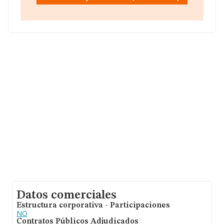
sobre 46.044 compañías, en el ámbito nacional la
facturación alcanza la cifra de 23.269 millones de euros
y la media de facturación de ventas entre todas las
compañías alcanza los 505 mil euros. Teniendo en
cuenta la información sobre Ciudad Real, en la base de
datos INFORMA constan 402 empresas, con ventas de
hasta 15 millones de euros. Como información adicional
de interés, la antigüedad desde la constitución es de 14
años. Los empleados de media son 1.
Datos comerciales
Estructura corporativa - Participaciones
NO
Contratos Públicos Adjudicados