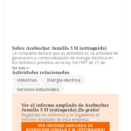
Sobre Acebuchar Jumilla 5 Sl (extinguida)
La compañía declara que su actividad es -la actividad de
generacion y comercialización de energia electrica en
los terminos previstos en la ley 54/1997 de 27 de
noviembre del sector electrico. - las actividades de
Ver más
transporte y distribución de energia electrica. La
Actividades relacionadas
sociedad está inscrita en el Registro Mercantil como
Industrias
Energia electrica
Sociedad Limitada. La actividad de referencia CNAE
corresponde a 'Transporte de energía eléctrica', cuyo
Servicios industriales
Código es 3512. La compañía no tiene actividad en
mercados exteriores.
La sociedad española
Acebuchar Jumilla 5 S.L
Ver el informe ampliado de Acebuchar
(extinguida)
, CIF B13465968, se encuentra en Calle
Jumilla 5 Sl (extinguida) ¡Es gratis!
Juan Ii núm. 7 Plt 2, (13001), Ciudad Real, Castilla-la
Regístrate en eInforma y te regalamos el
Mancha.
Informe Ampliado de esta empresa.
VER INFORME AMPLIADO DE
En base a la información de la que dispone INFORMA
ACEBUCHAR JUMILLA 5 SL (EXTINGUIDA)