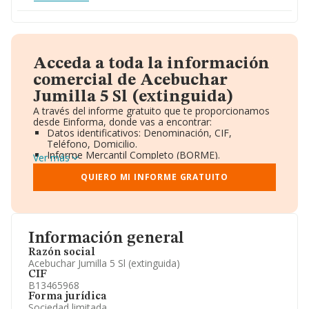
Acceda a toda la información
comercial de Acebuchar
Jumilla 5 Sl (extinguida)
A través del informe gratuito que te proporcionamos
desde Einforma, donde vas a encontrar:
Datos identificativos: Denominación, CIF,
Teléfono, Domicilio.
Informe Mercantil Completo (BORME).
Ver más
Gráficos de Evolución Ventas y Empleados.
Consejo de Administración y Administradores.
QUIERO MI INFORME GRATUITO
Directivos y Ejecutivos.
Accionistas.
Participaciones y Vinculaciones en otras empresas.
Artículos de prensa publicados sobre la empresa.
Información oficial y registral complementaria.
Información general
Razón social
Acebuchar Jumilla 5 Sl (extinguida)
CIF
B13465968
Forma jurídica
Sociedad limitada