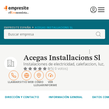
EMPRESITE ESPAÑA
ACEGAS INSTALLACIONS SL
Buscar
Acegas Installacions Sl
Instalaciones de electricidad, calefaccion, luz,
gas, agua y lampisteria general y ademas
0
/5
( 0 votos)
intermediacion inmobiliaria, compra, venta,
de terrenos y edificaciones, promocion de
todo tipo de edificaciones, etc
LLAMAR
SITIO WEB
CÓMO
VER
LLEGAR
INFORME
DIRECCIÓN Y CONTACTO
INFORMACIÓN GENERAL
DATOS COM