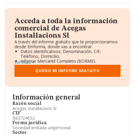
Acceda a toda la información
comercial de Acegas
Installacions Sl
A través del informe gratuito que te proporcionamos
desde Einforma, donde vas a encontrar:
Datos identificativos: Denominación, CIF,
Teléfono, Domicilio.
Informe Mercantil Completo (BORME).
Ver más
Gráficos de Evolución Ventas y Empleados.
Consejo de Administración y Administradores.
QUIERO MI INFORME GRATUITO
Directivos y Ejecutivos.
Accionistas.
Participaciones y Vinculaciones en otras empresas.
Artículos de prensa publicados sobre la empresa.
Información oficial y registral complementaria.
Información general
Razón social
Acegas Installacions Sl
CIF
B63724652
Forma jurídica
Sociedad limitada unipersonal
Sector