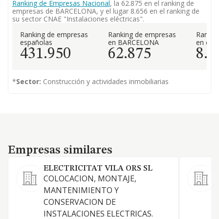
Ranking de Empresas Nacional
, la 62.875 en el ranking de
empresas de BARCELONA, y el lugar 8.656 en el ranking de
su sector CNAE "Instalaciones eléctricas".
Ranking de empresas
Ranking de empresas
Rankin
españolas
en BARCELONA
en el 
431.950
62.875
8.6
*
Sector:
Construcción y actividades inmobiliarias
Empresas similares
Empresas similares
ELECTRICITAT VILA ORS SL
COLOCACION, MONTAJE,
L
MANTENIMIENTO Y
CONSERVACION DE
E
INSTALACIONES ELECTRICAS.