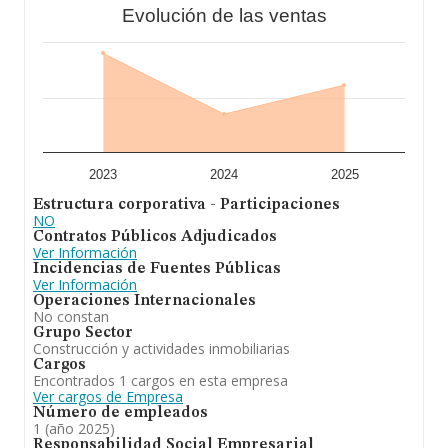
Evolución de las ventas
la media de empleados es de 4; la media de antigüedad
desde la constitución es de 17 años.
Para concluir,
Acegas Installacions S.L
se dedica a
instalaciones de electricidad, calefaccion, luz, gas, agua
y lampisteria general y ademas intermediación
inmobiliaria, compra, venta, de terrenos y edificaciones,
promoción de todo tipo de edificaciones, etc. En cuanto
a la posición en el ranking de sectores, la empresa ha
perdido posiciones frente al 2023. En el ranking de todas
las empresas en el territorio nacional, ha experimentado
2023
2024
2025
un retroceso.
Estructura corporativa - Participaciones
NO
Contratos Públicos Adjudicados
Ver Información
Incidencias de Fuentes Públicas
Ver Información
Operaciones Internacionales
No constan
Grupo Sector
Construcción y actividades inmobiliarias
Cargos
Encontrados 1 cargos en esta empresa
Ver cargos de Empresa
Número de empleados
1 (año 2025)
Responsabilidad Social Empresarial