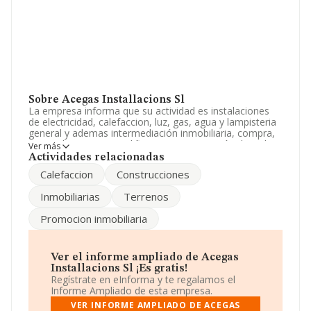
Sobre Acegas Installacions Sl
La empresa informa que su actividad es instalaciones
de electricidad, calefaccion, luz, gas, agua y lampisteria
general y ademas intermediación inmobiliaria, compra,
venta, de terrenos y edificaciones, promoción de todo
Ver más
tipo de edificaciones, etc. La sociedad está registrada
Actividades relacionadas
como Sociedad Limitada. Clasifica su actividad CNAE
Calefaccion
Construcciones
como 'Instalaciones eléctricas', código 4321. La
empresa no tiene actividad en mercados exteriores.
Inmobiliarias
Terrenos
Ha contado con el mismo número de profesionales y
Promocion inmobiliaria
teniendo en cuenta la información a disposición de
INFORMA, ha contado con un número de empleados
inferior a la media de sector.
Ver el informe ampliado de Acegas
Dentro del ranking de empresas elaborado por
Installacions Sl ¡Es gratis!
INFORMA, atendiendo a los niveles de facturación,
Regístrate en eInforma y te regalamos el
podemos decir de la compañía que: en 2024 la empresa
Informe Ampliado de esta empresa.
ha caído 3.633 puestos a nivel sectorial pasando a
VER INFORME AMPLIADO DE ACEGAS
ocupar la posición 8.656, frente a la 5.023 del año