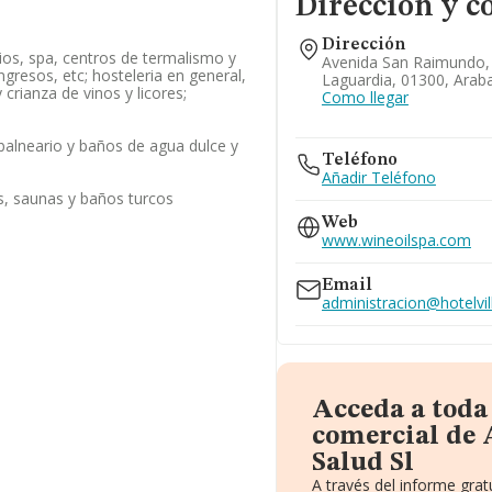
Dirección y c
Dirección
ios, spa, centros de termalismo y
Avenida San Raimundo, 
gresos, etc; hosteleria en general,
Laguardia, 01300, Arab
 crianza de vinos y licores;
Como llegar
,balneario y baños de agua dulce y
Teléfono
Añadir Teléfono
s, saunas y baños turcos
Web
www.wineoilspa.com
Email
administracion@hotelvi
Acceda a toda
comercial de 
Salud Sl
A través del informe gra