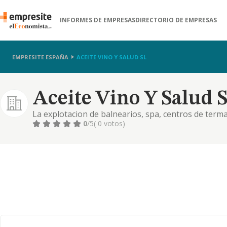
INFORMES DE EMPRESAS
DIRECTORIO DE EMPRESAS
EMPRESITE ESPAÑA
ACEITE VINO Y SALUD SL
Aceite Vino Y Salud S
La explotacion de balnearios, spa, centros de terma
hosteleria en general, explotacion, elaboracion y cr
0
/5
( 0 votos)