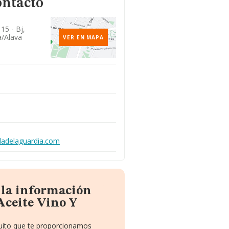
ontacto
15 - Bj,
a/alava
VER EN MAPA
lladelaguardia.com
 la información
Aceite Vino Y
tuito que te proporcionamos