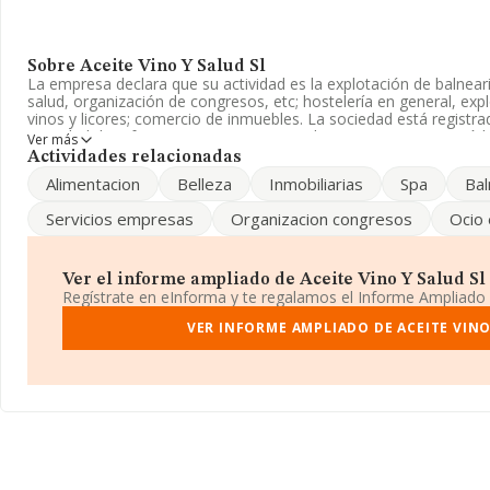
Sobre Aceite Vino Y Salud Sl
La empresa declara que su actividad es la explotación de balnear
salud, organización de congresos, etc; hostelería en general, exp
vinos y licores; comercio de inmuebles. La sociedad está regist
actividad de referencia CNAE corresponde a '%cnae%', cuyo Códi
Ver más
actividad en mercados exteriores.
Actividades relacionadas
Alimentacion
Belleza
Inmobiliarias
Spa
Bal
Ha contado con el mismo número de profesionales y teniendo en 
en INFORMA, ha dispuesto de un número de empleados por encim
Servicios empresas
Organizacion congresos
Ocio 
Acerca de la información en los distintos rankings: frente al año
posicionado 3 puestos por debajo en el ranking sectorial, pasando
sectores las siguientes empresas tienen mejor posición:
Centro 
Ver el informe ampliado de Aceite Vino Y Salud Sl ¡
Nikulina S.L
; por debajo de la compañía, están empresas como
Regístrate en eInforma y te regalamos el Informe Ampliado
Health S.L
. En 2024, en el ranking nacional, ha perdido 11.348 
303.948 al 292.600. La lista de empresas mejor posicionadas en e
VER INFORME AMPLIADO DE ACEITE VINO
Cebreros S.L
y
Yiyito 2021 S.L
, sin embargo, está por encima
Constructivos Global Sociedad Limitada
y
Gopiano S.L
. En 
puestos en el ranking provincial pasando del 2.265 al 2.349 puest
Su email es
administración@hotelvilladelaguardia.com
. Puedes vis
www.wineoilspa.com
.
La compañía
Aceite Vino y Salud S.L
, CIF B01443092, está sit
núm. 15 Bj, (01300), Laguardia, en Álava, País Vasco.