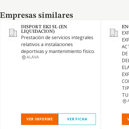
Empresas similares
Empresas similares
DISPORT EKI SL (EN
EN
LIQUIDACION)
EX
Prestación de servicios integrales
EX
relativos a instalaciones
AC
deportivas y mantenimiento físico.
DE
ALAVA
DEL
EL
EX
CO
TI
TU
VER INFORME
VER FICHA