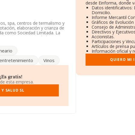
desde Einforma, donde va
Datos identificativos
Domicilio.
Informe Mercantil Co
Gráficos de Evolución
ios, spa, centros de termalismo y
Consejo de Administra
lotación, elaboración y crianza de
Directivos y Ejecutivos
rada como Sociedad Limitada. La
Accionistas.
go es 9623. La sociedad no tiene
Participaciones y Vin
Artículos de prensa p
neario
Información oficial y 
cuenta la información disponible
a de la media de sector.
QUIERO MI 
entretenimiento
Vinos
 2023, la compañía se ha
 del 50 al 53. En el ranking de
Pilar Dominguez S.L
y
Evgeniia
Es gratis!
:
Gym Narvaez 70 S.L
y
Holistic
 de esta empresa.
posiciones pasando del puesto
l ranking incluye:
 Y SALUD SL
Horticola de
 de compañías como
Sistemas
2024, la empresa ha perdido 84
o.
itar su sitio web:
uada en Avenida San Raimundo