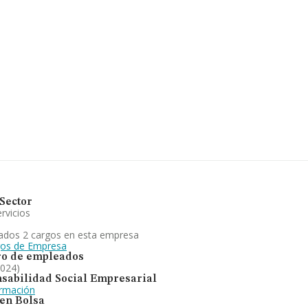
rtenecientes al sector, la
ros y se estima que el promedio de
mo información adicional de
onstitución es de 15 años.
 la explotación de balnearios, spa,
stelería en general, explotación,
n cuanto a la posición en el
023. En cuanto a la posición en el
.
Sector
rvicios
ados 2 cargos en esta empresa
gos de Empresa
o de empleados
2024)
sabilidad Social Empresarial
ormación
 en Bolsa