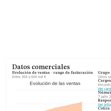
Con los datos a disposición de INFORMA sobre 1.403 empresas pe
facturación en el ámbito nacional alcanza los 178 millones de eu
la facturación entre todas las empresas es de 127 mil euros. Co
interés, los empleados de media son 2. La antigüedad desde la c
A modo de conclusión, la actividad de
Aceite Vino y Salud S.L
es
centros de termalismo y salud, organización de congresos, etc; ho
elaboración y crianza de vinos y licores; comercio de inmuebles. E
ranking de sectores, la empresa ha perdido posiciones frente al 2
ranking nacional, la empresa ha perdido posiciones frente al 2023
Datos comerciales
Evolución de ventas - rango de facturación
Grupo 
Entre 300 y 600 mil €
Otros se
Cargos
Evolución de las ventas
Encontr
Ver car
Númer
7 (año 
Respon
Ver Inf
Cotiza