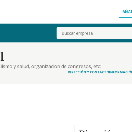
AÑA
Buscar
l
lismo y salud, organizacion de congresos, etc;
ianza de vinos y licores; comercio de inmuebles.
DIRECCIÓN Y CONTACTO
INFORMACIÓ