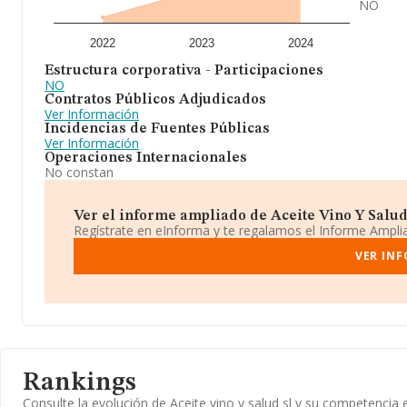
NO
2022
2023
2024
Estructura corporativa - Participaciones
NO
Contratos Públicos Adjudicados
Ver Información
Incidencias de Fuentes Públicas
Ver Información
Operaciones Internacionales
No constan
Ver el informe ampliado de Aceite Vino Y Salud S
Regístrate en eInforma y te regalamos el Informe Ampl
VER INF
Rankings
Consulte la evolución de Aceite vino y salud sl y su competenci