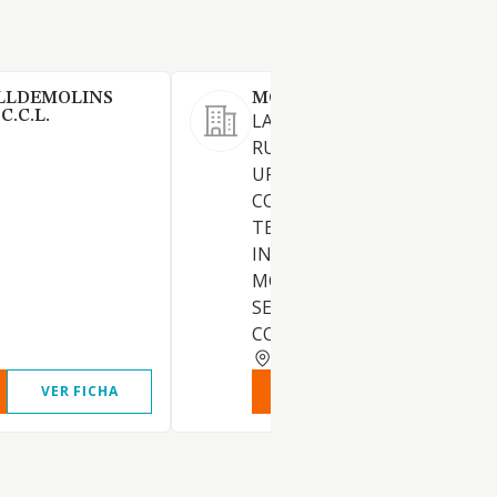
LLDEMOLINS
MONTBAIX OLI SL
C.C.L.
LA EXPLOTACION DE FINCAS
RUSTICAS. LA ADQUISICION,
URBANIZACION, PROMOCIO
COMERCIALIZACION DE
TERRENOS Y SOLARES. LA
INDUSTRIALIZACION Y
MOLTURACION DE ACEITUN
SEMILLAS Y EL ENVASADO Y
COMERCIALIZACION DE ACEI
TARRAGONA
VER FICHA
VER INFORME
VER FIC