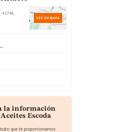
, 43748,
VER EN MAPA
..
a la información
 Aceites Escoda
ratuito que te proporcionamos