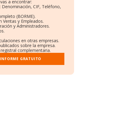
vas a encontrar:
s: Denominación, CIF, Teléfono,
Completo (BORME).
ón Ventas y Empleados.
ración y Administradores.
os.
nculaciones en otras empresas.
publicados sobre la empresa.
y registral complementaria.
 INFORME GRATUITO