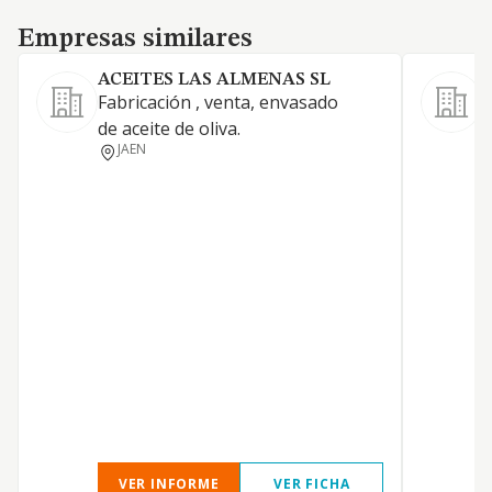
Empresas similares
Empresas similares
ACEITES LAS ALMENAS SL
Fabricación , venta, envasado
F
de aceite de oliva.
m
JAEN
a
VER INFORME
VER FICHA