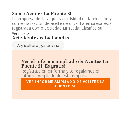
Sobre Aceites La Fuente Sl
La empresa declara que su actividad es fabricación y
comercialización de aceite de oliva. La empresa está
registrada como Sociedad Limitada. Clasifica su
actividad CNAE como 'Fabricación de aceite de oliva',
Ver más
código 1043. No realiza actividad de importación y/o
Actividades relacionadas
exportación.
Agricultura ganaderia
Ha contado con el mismo número de empleados y
teniendo en cuenta la información a disposición de
INFORMA, ha contado con un número de empleados
Ver el informe ampliado de Aceites La
inferior a la media de sector.
Fuente Sl ¡Es gratis!
Regístrate en eInforma y te regalamos el
Su email es
aceitesguardia@hotmail.com
. Puedes
Informe Ampliado de esta empresa.
consultar su página web aquí:
www.aceiteslafuente.com
.
VER INFORME AMPLIADO DE ACEITES LA
FUENTE SL
La sociedad española
Aceites La Fuente S.L
, NIF
B23418254, se encuentra en Calle Fuente núm. 1,
(23170), La Guardia De Jaen, provincia de Jaén,
Andalucía.
En relación con el sector y disponiendo de los datos de
hasta 2.222 empresas, la facturación en el ámbito
nacional alcanza los 11.182 millones de euros y se
calcula un promedio de facturación de 5 millones de
euros entre todas las compañías. En relación con la