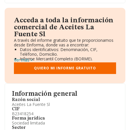
Acceda a toda la información
comercial de Aceites La
Fuente Sl
A través del informe gratuito que te proporcionamos
desde Einforma, donde vas a encontrar:
Datos identificativos: Denominación, CIF,
Teléfono, Domicilio.
Informe Mercantil Completo (BORME).
Ver más
Gráficos de Evolución Ventas y Empleados.
Consejo de Administración y Administradores.
QUIERO MI INFORME GRATUITO
Directivos y Ejecutivos.
Accionistas.
Participaciones y Vinculaciones en otras empresas.
Artículos de prensa publicados sobre la empresa.
Información oficial y registral complementaria.
Información general
Razón social
Aceites La Fuente Sl
CIF
B23418254
Forma jurídica
Sociedad limitada
Sector