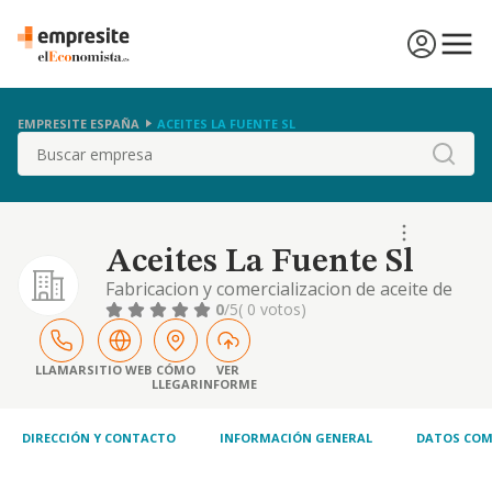
EMPRESITE ESPAÑA
ACEITES LA FUENTE SL
Buscar
Aceites La Fuente Sl
Fabricacion y comercializacion de aceite de
oliva.
0
/5
( 0 votos)
LLAMAR
SITIO WEB
CÓMO
VER
LLEGAR
INFORME
DIRECCIÓN Y CONTACTO
INFORMACIÓN GENERAL
DATOS COM