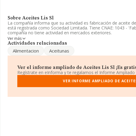
Sobre Aceites Lis Sl
La compañía informa que su actividad es fabricación de aceite de 
está registrada como Sociedad Limitada. Tiene CNAE: 1043 - 'Fabri
compañía no tiene actividad en mercados exteriores.
Ver más
El número de empleados ha sido el mismo con respecto al 2023 
Actividades relacionadas
disponibles en INFORMA, el número de empleados de la compañí
Alimentacion
Aceitunas
media de sector.
Dentro del ranking de empresas elaborado por INFORMA, atendien
la compañía, se destaca que: ha perdido hasta 58 puestos en 202
Ver el informe ampliado de Aceites Lis Sl ¡Es grati
Tienen mejor posición las siguientes empresas del sector:
Almaz
Regístrate en eInforma y te regalamos el Informe Ampliado
Agrícola de Petrer Coop Valenciana
; sin embargo, por detras
como:
Coop de Labradores de Alcorisa
VER INFORME AMPLIADO DE ACEITES
y
Moran Otero S.L
. E
perdido 26.176 posiciones pasando del puesto 169.755 al 143.579
superan en el ranking:
Peixe Artabro S.L
y
Siol Naval, S.L
; entr
debajo, se encuentran:
Suministros Industriales El Plantio S.L
compañía ha retrocedido de 522 puestos en el ranking provincial 
La dirección de correo es
comercial@aceiteslis.com
. Para saber
web en este enlace
www.aceiteslis.com
.
La sociedad
Aceites Lis S.L
, NIF B99180945, tiene su domicilio 
Alpartir Km 1, (50100), La Almunia De Doña Godina, provincia d