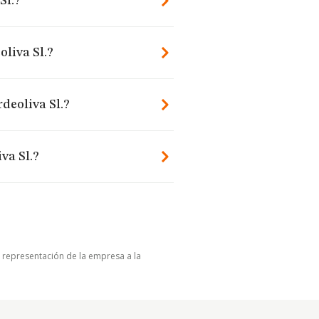
Sl.?
oliva Sl.?
rdeoliva Sl.?
va Sl.?
u representación de la empresa a la