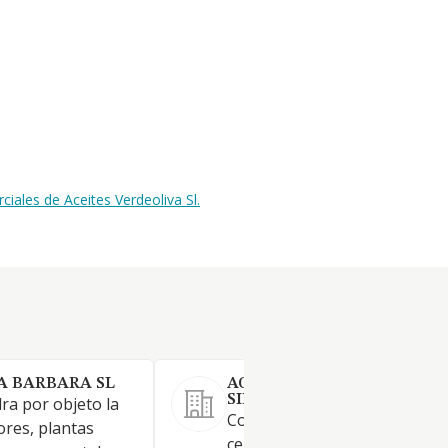
ales de Aceites Verdeoliva Sl.
A BARBARA SL
AGROQUIMICOS HERMANO
SILLERO RUIZ SL
ra por objeto la
Comercio al por mayor de
ores, plantas
cereales, piensos fitosanitari