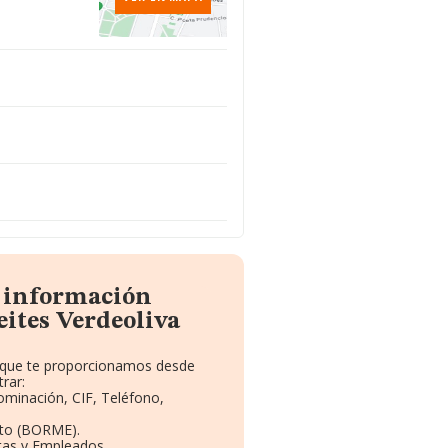
a información
eites Verdeoliva
o que te proporcionamos desde
rar:
ominación, CIF, Teléfono,
eto (BORME).
tas y Empleados.