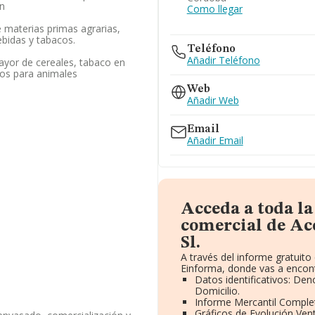
on
Como llegar
 materias primas agrarias,
ebidas y tabacos.
Teléfono
Añadir Teléfono
ayor de cereales, tabaco en
tos para animales
Web
Añadir Web
Email
Añadir Email
Acceda a toda l
comercial de Ac
Sl.
A través del informe gratuit
Einforma, donde vas a encont
Datos identificativos: Den
Domicilio.
Informe Mercantil Compl
Gráficos de Evolución Ven