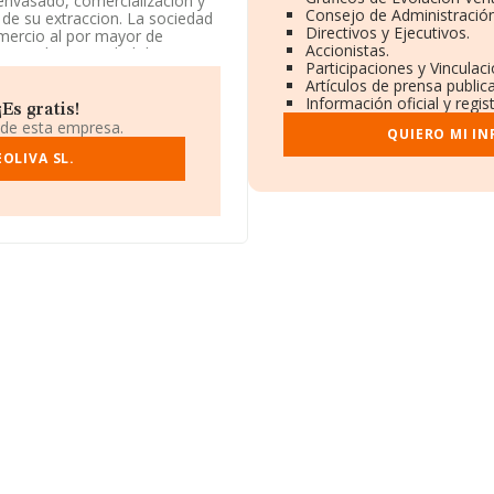
 envasado, comercialización y
Consejo de Administración
s de su extraccion. La sociedad
Directivos y Ejecutivos.
mercio al por mayor de
Accionistas.
o realiza actividad de
Participaciones y Vinculac
Artículos de prensa publi
Información oficial y regi
ilio fiscal en Carretera A-339
Es gratis!
 de esta empresa.
QUIERO MI I
ertenecientes al sector, la
OLIVA SL.
 euros y el promedio de la
2 millones de euros. Respecto
base de datos INFORMA constan
mente, para completar los
canza los 21 años desde la