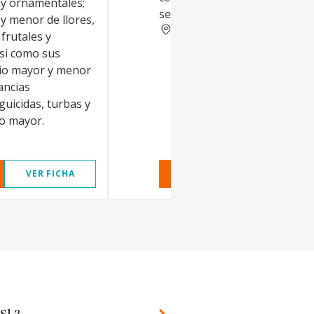
 y ornamentales;
semillas y fertilizantes.
y menor de llores,
CORDOBA
 frutales y
si como sus
cio mayor y menor
ancias
aguicidas, turbas y
io mayor.
VER FICHA
VER INFORME
VER FIC