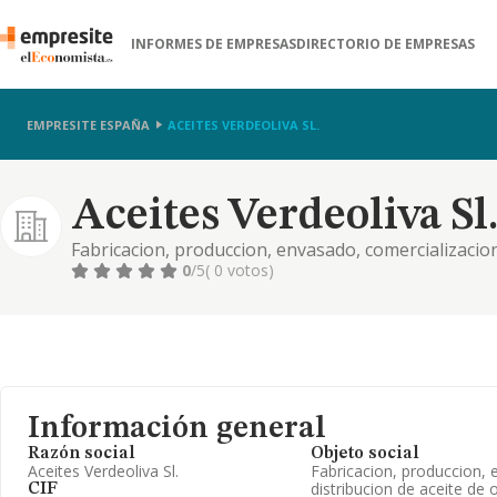
INFORMES DE EMPRESAS
DIRECTORIO DE EMPRESAS
EMPRESITE ESPAÑA
ACEITES VERDEOLIVA SL.
Aceites Verdeoliva Sl
Fabricacion, produccion, envasado, comercializacion 
productos residuales de su extraccion
0
/5
( 0 votos)
Información general
Razón social
Objeto social
Aceites Verdeoliva Sl.
Fabricacion, produccion, 
distribucion de aceite de 
CIF