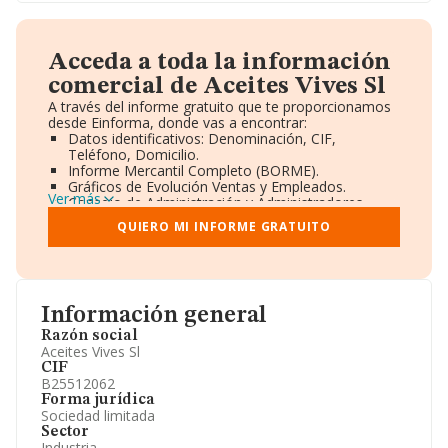
Acceda a toda la información
comercial de Aceites Vives Sl
A través del informe gratuito que te proporcionamos
desde Einforma, donde vas a encontrar:
Datos identificativos: Denominación, CIF,
Teléfono, Domicilio.
Informe Mercantil Completo (BORME).
Gráficos de Evolución Ventas y Empleados.
Ver más
Consejo de Administración y Administradores.
Directivos y Ejecutivos.
QUIERO MI INFORME GRATUITO
Accionistas.
Participaciones y Vinculaciones en otras empresas.
Artículos de prensa publicados sobre la empresa.
Información oficial y registral complementaria.
Información general
Razón social
Aceites Vives Sl
CIF
B25512062
Forma jurídica
Sociedad limitada
Sector
Industria