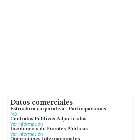
hasta 670 millones de euros. Por último, con el fin de
ampliar la información relativa al ámbito de la empresa,
la media de empleados es de 5; la media de antigüedad
desde la constitución es de 30 años.
Datos comerciales
Estructura corporativa - Participaciones
NO
Contratos Públicos Adjudicados
Ver Información
Incidencias de Fuentes Públicas
Ver Información
Operaciones Internacionales