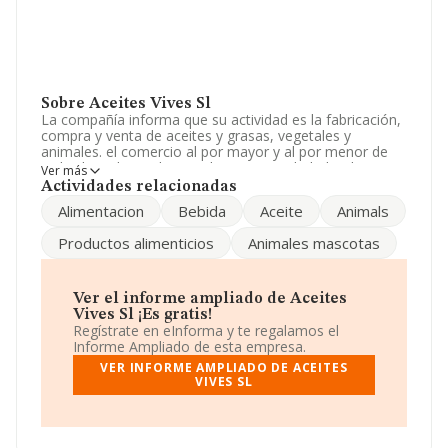
Sobre Aceites Vives Sl
La compañía informa que su actividad es la fabricación,
compra y venta de aceites y grasas, vegetales y
animales. el comercio al por mayor y al por menor de
toda clase de productos alimenticios y bebidas. las
Ver más
actividades enumeradas anteriormente podran ser rea.
Actividades relacionadas
La empresa aparece inscrita en el Registro Mercantil
Alimentacion
Bebida
Aceite
Animals
como Sociedad Limitada. Su actividad CNAE es
'Fabricación de aceite de oliva' con código 1043. La
Productos alimenticios
Animales mascotas
empresa no tiene actividad en mercados exteriores.
La empresa española
Aceites Vives S.L
, CIF
B25512062, tiene domicilio fiscal en Calle Montpellier
Ver el informe ampliado de Aceites
núm. 4 3 1, (25005), Lleida, Cataluña.
Vives Sl ¡Es gratis!
Regístrate en eInforma y te regalamos el
En relación con el sector y disponiendo de los datos de
Informe Ampliado de esta empresa.
hasta 2.222 empresas, la facturación en el ámbito
VER INFORME AMPLIADO DE ACEITES
nacional alcanza los 11.182 millones de euros y se
VIVES SL
estima que el promedio de la facturación entre todas
las empresas es de 5 millones de euros. En relación con
la información de la provincia de Lleida, en la base de
datos INFORMA constan 61 empresas, con ventas de