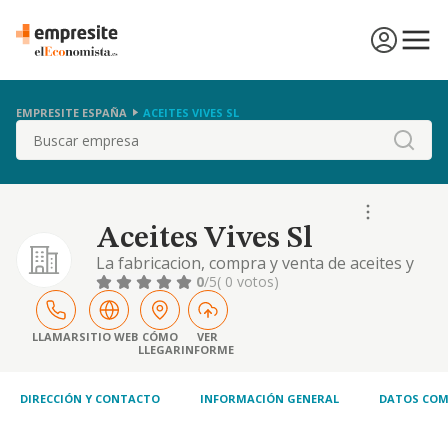
EMPRESITE ESPAÑA
ACEITES VIVES SL
Buscar
Aceites Vives Sl
La fabricacion, compra y venta de aceites y
grasas, vegetales y animales. el comercio al
0
/5
( 0 votos)
por mayor y al por menor de toda clase de
productos alimenticios y bebidas. las
actividades enumeradas anteriormente
LLAMAR
SITIO WEB
CÓMO
VER
LLEGAR
INFORME
podran ser rea
DIRECCIÓN Y CONTACTO
INFORMACIÓN GENERAL
DATOS COM