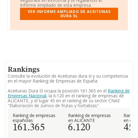
Regístrate en eInforma y te regalamos el
Informe Ampliado de esta empresa.
VER INFORME AMPLIADO DE ACEITUNAS
DURA SL
Rankings
Consulte la evolución de Aceitunas dura sl y su competencia
en el mayor Ranking de Empresas de España
Aceitunas Dura Sl ocupa la posición 161.365 en el
Ranking de
Empresas Nacional
, la 6.120 en el ranking de empresas de
ALICANTE, y el lugar 45 en el ranking de su sector CNAE
"Elaboración de zumos de frutas y hortalizas".
Ranking de empresas
Ranking de empresas
Rankin
españolas
en ALICANTE
en el 
161.365
6.120
45