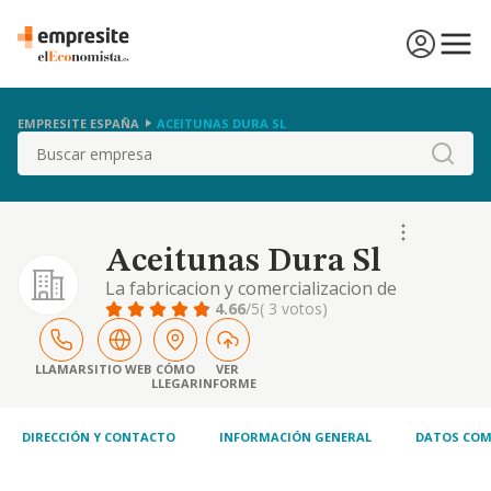
EMPRESITE ESPAÑA
ACEITUNAS DURA SL
Buscar
Aceitunas Dura Sl
La fabricacion y comercializacion de
conservas y envasados para la alimentacion
4.66
/5
( 3 votos)
LLAMAR
SITIO WEB
CÓMO
VER
LLEGAR
INFORME
DIRECCIÓN Y CONTACTO
INFORMACIÓN GENERAL
DATOS COM