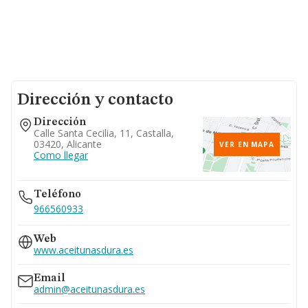
Dirección y contacto
Dirección
Calle Santa Cecilia, 11, Castalla,
03420, Alicante
VER EN MAPA
Como llegar
Teléfono
966560933
Web
www.aceitunasdura.es
Email
admin@aceitunasdura.es