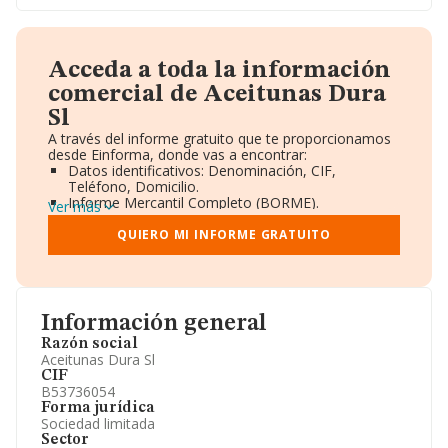
Acceda a toda la información
comercial de Aceitunas Dura
Sl
A través del informe gratuito que te proporcionamos
desde Einforma, donde vas a encontrar:
Datos identificativos: Denominación, CIF,
Teléfono, Domicilio.
Informe Mercantil Completo (BORME).
Ver más
Gráficos de Evolución Ventas y Empleados.
Consejo de Administración y Administradores.
QUIERO MI INFORME GRATUITO
Directivos y Ejecutivos.
Accionistas.
Participaciones y Vinculaciones en otras empresas.
Artículos de prensa publicados sobre la empresa.
Información oficial y registral complementaria.
Información general
Razón social
Aceitunas Dura Sl
CIF
B53736054
Forma jurídica
Sociedad limitada
Sector