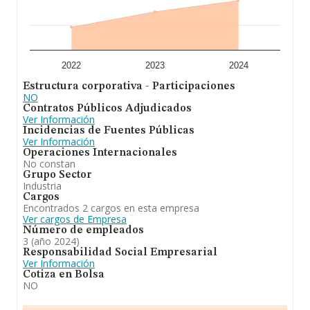
consumo humano. En cuanto a la posición en el ranking
de sectores, la empresa ha perdido posiciones frente al
2023. En cuanto a la posición en el ranking nacional, la
empresa ha perdido posiciones frente al 2023.
2022
2023
2024
Estructura corporativa - Participaciones
NO
Contratos Públicos Adjudicados
Ver Información
Incidencias de Fuentes Públicas
Ver Información
Operaciones Internacionales
No constan
Grupo Sector
Industria
Cargos
Encontrados 2 cargos en esta empresa
Ver cargos de Empresa
Número de empleados
3 (año 2024)
Responsabilidad Social Empresarial
Ver Información
Cotiza en Bolsa
NO