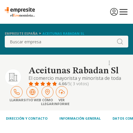
EMPRESITE ESPAÑA
ACEITUNAS RABADAN SL
Buscar
Aceitunas Rabadan Sl
El comercio mayorista y minorista de toda
clase de productos de alimentacion y
4.66
/5
( 3 votos)
bebidas para consumo humano.
LLAMAR
SITIO WEB
CÓMO
VER
LLEGAR
INFORME
DIRECCIÓN Y CONTACTO
INFORMACIÓN GENERAL
DATOS COM