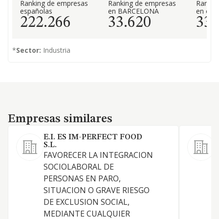
Ranking de empresas
Ranking de empresas
Rankin
españolas
en BARCELONA
en el 
222.266
33.620
33
*
Sector:
Industria
Empresas similares
Empresas similares
E.I. ES IM-PERFECT FOOD
S.L.
C
FAVORECER LA INTEGRACION
a
SOCIOLABORAL DE
s
PERSONAS EN PARO,
b
SITUACION O GRAVE RIESGO
DE EXCLUSION SOCIAL,
MEDIANTE CUALQUIER