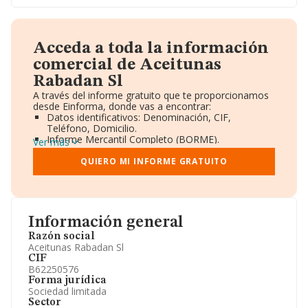
Acceda a toda la información
comercial de Aceitunas
Rabadan Sl
A través del informe gratuito que te proporcionamos
desde Einforma, donde vas a encontrar:
Datos identificativos: Denominación, CIF,
Teléfono, Domicilio.
Informe Mercantil Completo (BORME).
Ver más
Gráficos de Evolución Ventas y Empleados.
Consejo de Administración y Administradores.
QUIERO MI INFORME GRATUITO
Directivos y Ejecutivos.
Accionistas.
Participaciones y Vinculaciones en otras empresas.
Artículos de prensa publicados sobre la empresa.
Información oficial y registral complementaria.
Información general
Razón social
Aceitunas Rabadan Sl
CIF
B62250576
Forma jurídica
Sociedad limitada
Sector