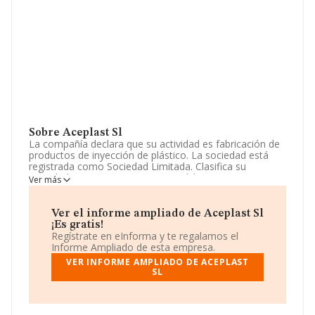
Sobre Aceplast Sl
La compañía declara que su actividad es fabricación de
productos de inyección de plástico. La sociedad está
registrada como Sociedad Limitada. Clasifica su
actividad CNAE como '%cnae%', código 2226. La
Ver más
sociedad no tiene actividad en mercados exteriores.
Respecto a la posición de la empresa según los niveles
Ver el informe ampliado de Aceplast Sl
de facturación, en los distintos rankings, INFORMA
¡Es gratis!
facilita la siguiente información: ha subido de hasta 59
Regístrate en eInforma y te regalamos el
puestos en 2025 a nivel sectorial, pasando del 712 al
Informe Ampliado de esta empresa.
653 puesto. En el ranking del sector, delante de la
VER INFORME AMPLIADO DE ACEPLAST
empresa están compañías como, por ejemplo:
Plastics
SL
Eumar S.L
y
Inmaplas S.L
; por debajo se encuentran
empresas como:
Labplast S.L
y
Termoplasticos
Benicarlo S.L
. Ha subido de posición en el ranking
nacional, pasando del 182.711 al 156.751 escalando