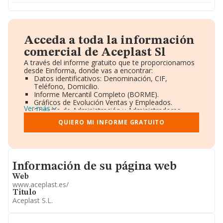
Acceda a toda la información
comercial de Aceplast Sl
A través del informe gratuito que te proporcionamos
desde Einforma, donde vas a encontrar:
Datos identificativos: Denominación, CIF,
Teléfono, Domicilio.
Informe Mercantil Completo (BORME).
Gráficos de Evolución Ventas y Empleados.
Ver más
Consejo de Administración y Administradores.
Directivos y Ejecutivos.
QUIERO MI INFORME GRATUITO
Accionistas.
Participaciones y Vinculaciones en otras empresas.
Artículos de prensa publicados sobre la empresa.
Información oficial y registral complementaria.
Informacion de su página web
Información de su página web
Web
www.aceplast.es/
Titulo
Aceplast S.L.