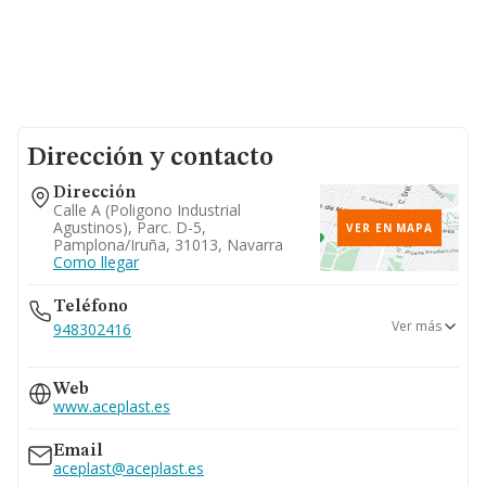
Dirección y contacto
Dirección
Calle A (poligono Industrial
Agustinos), Parc. D-5,
VER EN MAPA
Pamplona/iruña, 31013, Navarra
Como llegar
Teléfono
Ver más
948302416
948382797
Web
www.aceplast.es
Email
aceplast@aceplast.es