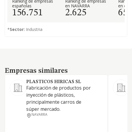
Ranking de empresas
Ranking de empresas
Rankin
españolas
en NAVARRA
en el 
156.751
2.625
65
*
Sector:
Industria
Empresas similares
Empresas similares
PLASTICOS HIRICAS SL
Fabricación de productos por
inyección de plásticos,
L
principalmente carros de
L
súper mercado.
c
NAVARRA
p
m