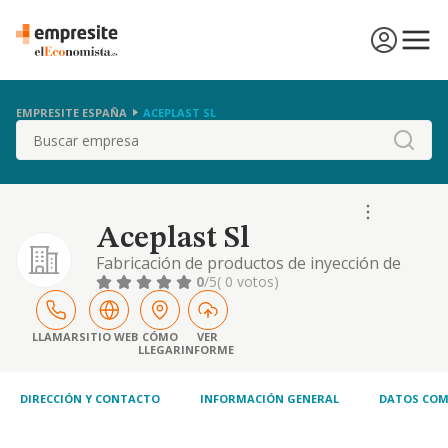
EMPRESITE ESPAÑA
ACEPLAST SL
Buscar
Aceplast Sl
Fabricación de productos de inyección de
plástico
0
/5
( 0 votos)
LLAMAR
SITIO WEB
CÓMO
VER
LLEGAR
INFORME
DIRECCIÓN Y CONTACTO
INFORMACIÓN GENERAL
DATOS COM