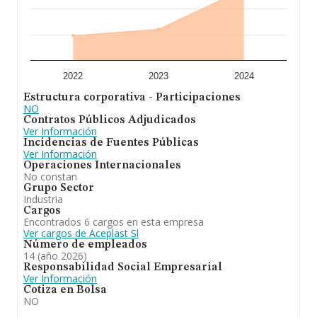
En resumen, la actividad de
Aceplast S.L
es fabricación
de productos de inyección de plástico. En el ranking de
su sector, es decir %cnae%, ha experimentado una
subida. En el ranking de todas las empresas en el
territorio nacional, la compañía ha experimentado una
subida.
2022
2023
2024
Estructura corporativa - Participaciones
NO
Contratos Públicos Adjudicados
Ver Información
Incidencias de Fuentes Públicas
Ver Información
Operaciones Internacionales
No constan
Grupo Sector
Industria
Cargos
Encontrados 6 cargos en esta empresa
Ver cargos de Aceplast Sl
Número de empleados
14 (año 2026)
Responsabilidad Social Empresarial
Ver Información
Cotiza en Bolsa
NO