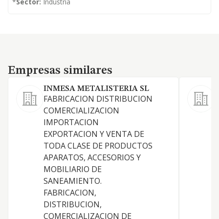
*
Sector:
Industria
Empresas similares
Empresas similares
INMESA METALISTERIA SL
A
FABRICACION DISTRIBUCION
COMERCIALIZACION
D
IMPORTACION
C
EXPORTACION Y VENTA DE
M
TODA CLASE DE PRODUCTOS
A
APARATOS, ACCESORIOS Y
MOBILIARIO DE
SANEAMIENTO.
C
FABRICACION,
DISTRIBUCION,
COMERCIALIZACION DE