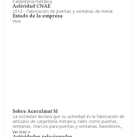
Carpintería metálica
Actividad CNAE
2512 - Fabricación de puertas y ventanas de metal
Estado de la empresa
Viva
Sobre Aceralmat Sl
La sociedad declara que su actividad es la fabricación de
artículos de carpintería metalica, tales como puertas,
ventanas, marcos para puertas y ventanas, bastidores,,
marquesinas, rejas, verjas, balaustradas, muros,
Ver más
tabiques, paneles, cornisas, etc. La empresa está