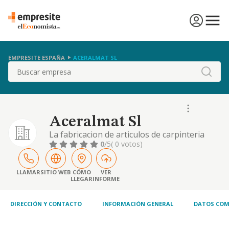
EMPRESITE ESPAÑA
ACERALMAT SL
Buscar
Aceralmat Sl
La fabricacion de articulos de carpinteria
metalica, tales como puertas, ventanas,
0
/5
( 0 votos)
marcos para puertas y ventanas,
bastidores,, marquesinas, rejas, verjas,
balaustradas, muros, tabiques, paneles,
LLAMAR
SITIO WEB
CÓMO
VER
LLEGAR
INFORME
cornisas, etc.
DIRECCIÓN Y CONTACTO
INFORMACIÓN GENERAL
DATOS COM