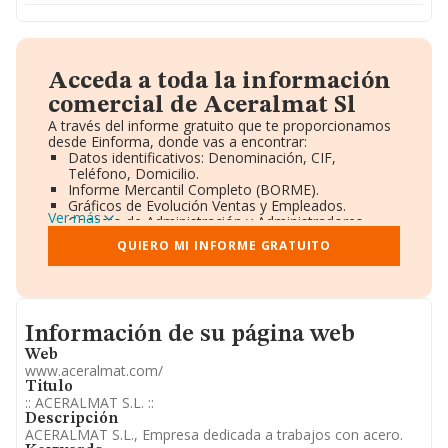
Acceda a toda la información
comercial de Aceralmat Sl
A través del informe gratuito que te proporcionamos
desde Einforma, donde vas a encontrar:
Datos identificativos: Denominación, CIF,
Teléfono, Domicilio.
Informe Mercantil Completo (BORME).
Gráficos de Evolución Ventas y Empleados.
Ver más
Consejo de Administración y Administradores.
Directivos y Ejecutivos.
QUIERO MI INFORME GRATUITO
Accionistas.
Participaciones y Vinculaciones en otras empresas.
Artículos de prensa publicados sobre la empresa.
Información oficial y registral complementaria.
Informacion de su página web
Información de su página web
Web
www.aceralmat.com/
Titulo
:: ACERALMAT S.L. ::
Descripción
ACERALMAT S.L., Empresa dedicada a trabajos con acero.