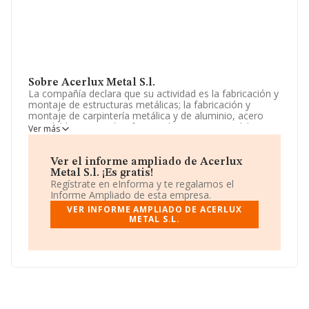
Sobre Acerlux Metal S.l.
La compañía declara que su actividad es la fabricación y
montaje de estructuras metálicas; la fabricación y
montaje de carpintería metálica y de aluminio, acero
inoxidable, cerrajería y forja artística y artesanal. la
Ver más
fabricación e instalación de rótulos luminososy de
aparatos de señalización y control. La sociedad está
registrada como Sociedad Limitada. Su CNAE
Ver el informe ampliado de Acerlux
corresponde a 2599 con código 'Fabricación de otros
Metal S.l. ¡Es gratis!
productos metálicos n.c.o.p.'. La empresa no tiene
Regístrate en eInforma y te regalamos el
actividad en mercados exteriores.
Informe Ampliado de esta empresa.
VER INFORME AMPLIADO DE ACERLUX
Ha tenido el mismo número de empleados y teniendo
METAL S.L.
en cuenta la información a disposición de INFORMA, ha
contado con un número de empleados inferior a la
media de sector.
Dentro del ranking de empresas elaborado por
INFORMA, atendiendo a los niveles de facturación de la
sociedad, se destaca que: en 2025, en la clasificación
del sector, la empresa se ha colocado 41 puestos más