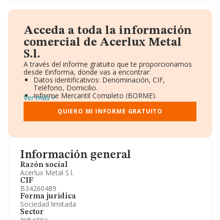
Acceda a toda la información
comercial de Acerlux Metal
S.l.
A través del informe gratuito que te proporcionamos
desde Einforma, donde vas a encontrar:
Datos identificativos: Denominación, CIF,
Teléfono, Domicilio.
Informe Mercantil Completo (BORME).
Ver más
Gráficos de Evolución Ventas y Empleados.
Consejo de Administración y Administradores.
QUIERO MI INFORME GRATUITO
Directivos y Ejecutivos.
Accionistas.
Participaciones y Vinculaciones en otras empresas.
Artículos de prensa publicados sobre la empresa.
Información oficial y registral complementaria.
Información general
Razón social
Acerlux Metal S.l.
CIF
B34260489
Forma jurídica
Sociedad limitada
Sector
Industria