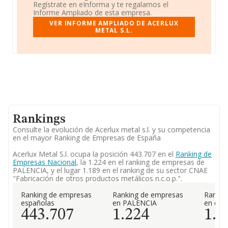
Regístrate en eInforma y te regalamos el
Informe Ampliado de esta empresa.
VER INFORME AMPLIADO DE ACERLUX
METAL S.L.
Rankings
Consulte la evolución de Acerlux metal s.l. y su competencia
en el mayor Ranking de Empresas de España
Acerlux Metal S.l. ocupa la posición 443.707 en el
Ranking de
Empresas Nacional
, la 1.224 en el ranking de empresas de
PALENCIA, y el lugar 1.189 en el ranking de su sector CNAE
"Fabricación de otros productos metálicos n.c.o.p.".
Ranking de empresas
Ranking de empresas
Rankin
españolas
en PALENCIA
en el 
443.707
1.224
1.1