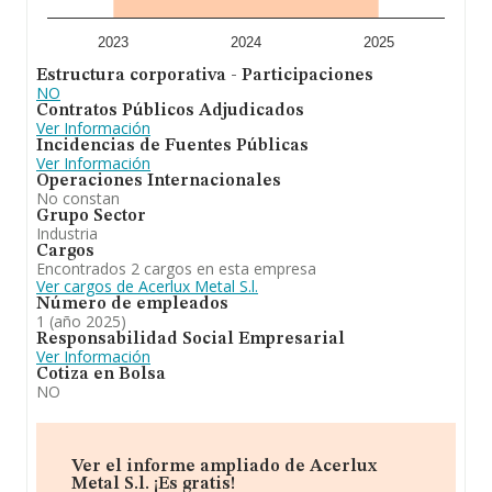
información relativa al ámbito de la empresa, la
antigüedad desde la constitución es de 25 años. La
media de empleados de las empresas es de 7.
2023
2024
2025
Estructura corporativa - Participaciones
En resumen, la actividad de
Acerlux Metal S.L
es la
NO
fabricación y montaje de estructuras metálicas; la
Contratos Públicos Adjudicados
fabricación y montaje de carpintería metálica y de
Ver Información
aluminio, acero inoxidable, cerrajería y forja artística y
Incidencias de Fuentes Públicas
artesanal. la fabricación e instalación de rótulos
Ver Información
luminososy de aparatos de señalización y control. En el
Operaciones Internacionales
ranking de todas las empresas en el territorio nacional,
No constan
ha experimentado un retroceso. En el ranking de su
Grupo Sector
sector (Fabricación de otros productos metálicos
Industria
n.c.o.p.), la compañía ha perdido posición respecto al
Cargos
2024.
Encontrados 2 cargos en esta empresa
Ver cargos de Acerlux Metal S.l.
Número de empleados
1 (año 2025)
Responsabilidad Social Empresarial
Ver Información
Cotiza en Bolsa
NO
Ver el informe ampliado de Acerlux
Metal S.l. ¡Es gratis!