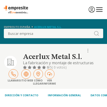
EMPRESITE ESPAÑA
ACERLUX METAL S.L.
Buscar
Acerlux Metal S.l.
La fabricación y montaje de estructuras
metálicas; la fabricación y montaje de
0
/5
( 0 votos)
carpintería metálica y de aluminio, acero
inoxidable, cerrajería y forja artística y
artesanal. la fabricación e instalación de
LLAMAR
SITIO WEB
CÓMO
VER
LLEGAR
INFORME
rótulos luminososy de aparatos de
señalización y control
DIRECCIÓN Y CONTACTO
INFORMACIÓN GENERAL
DATOS COM