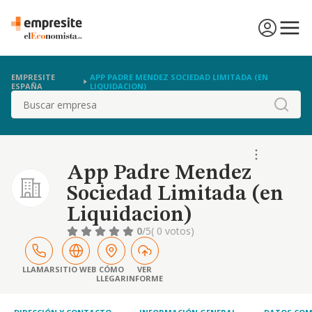
EMPRESITE
APP PADRE MENDEZ SOCIEDAD LIMITADA (EN
ESPAÑA
LIQUIDACION)
Buscar
App Padre Mendez
Sociedad Limitada (en
Liquidacion)
0
/5
( 0 votos)
LLAMAR
SITIO WEB
CÓMO
VER
LLEGAR
INFORME