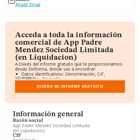
Añadir Email
Acceda a toda la información
comercial de App Padre
Mendez Sociedad Limitada
(en Liquidacion)
A través del informe gratuito que te proporcionamos
desde Einforma, donde vas a encontrar:
Datos identificativos: Denominación, CIF,
Ver más
Teléfono, Domicilio.
Informe Mercantil Completo (BORME).
QUIERO MI INFORME GRATUITO
Gráficos de Evolución Ventas y Empleados.
Consejo de Administración y Administradores.
Directivos y Ejecutivos.
Accionistas.
Participaciones y Vinculaciones en otras empresas.
Información general
Artículos de prensa publicados sobre la empresa.
Información oficial y registral complementaria.
Razón social
App Padre Mendez Sociedad Limitada
(en Liquidacion)
CIF