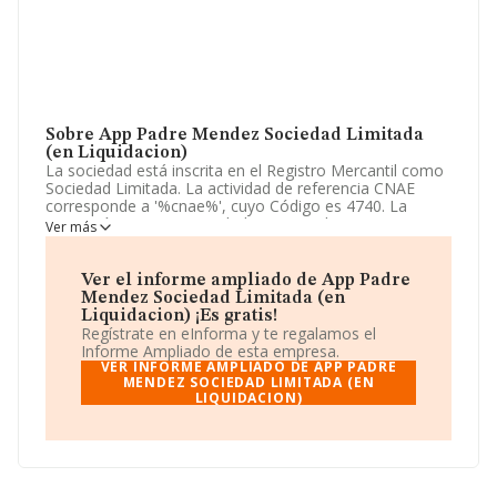
Sobre App Padre Mendez Sociedad Limitada
(en Liquidacion)
La sociedad está inscrita en el Registro Mercantil como
Sociedad Limitada. La actividad de referencia CNAE
corresponde a '%cnae%', cuyo Código es 4740. La
compañía no tiene actividad en mercados exteriores.
Ver más
Atendiendo a los datos disponibles en INFORMA, el
número de empleados de la compañía ha estado por
Ver el informe ampliado de App Padre
debajo de la media de sector.
Mendez Sociedad Limitada (en
Liquidacion) ¡Es gratis!
La empresa española
App Padre Mendez Sociedad
Regístrate en eInforma y te regalamos el
Limitada (en Liquidacion)
, con CIF B98230345, está
Informe Ampliado de esta empresa.
situada en Calle Lope De Rueda núm. 11, (46900), en el
VER INFORME AMPLIADO DE APP PADRE
municipio de Torrent, provincia de Valencia, Comunidad
MENDEZ SOCIEDAD LIMITADA (EN
LIQUIDACION)
Valenciana.
En relación con el sector y disponiendo de los datos de
hasta 10.565 empresas, en el ámbito nacional la
facturación alcanza la cifra de 5.853 millones de euros y
se estima que el promedio de la facturación entre todas