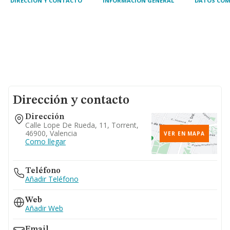
DIRECCIÓN Y CONTACTO
INFORMACIÓN GENERAL
DATOS COM
Dirección y contacto
Dirección
Calle Lope De Rueda, 11, Torrent,
46900, Valencia
VER EN MAPA
Como llegar
Teléfono
Añadir Teléfono
Web
Añadir Web
Email