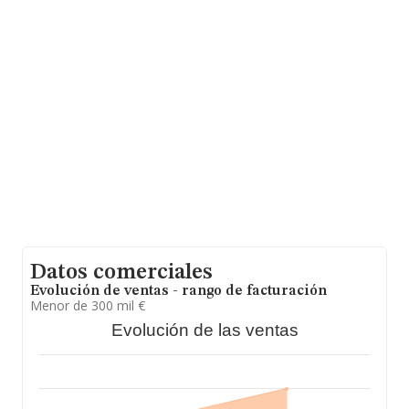
las empresas es de 554 mil euros. Respecto a la
información de la provincia (hablamos de Valencia), en
la base de datos INFORMA constan 647 empresas, con
ventas en 2011 de hasta 157 millones de euros. Para
aportar ulterior información de interés en el ámbito
sectorial, la media de empleados es de 3; la antigüedad
desde la constitución es de 17 años.
Datos comerciales
Evolución de ventas - rango de facturación
Menor de 300 mil €
Evolución de las ventas