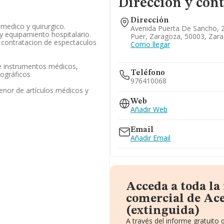
Dirección y con
Dirección
medico y quirurgico.
Avenida Puerta De Sancho, 29
y equipamiento hospitalario.
Puer, Zaragoza, 50003, Zar
 contratacion de espectaculos
Como llegar
e instrumentos médicos,
Teléfono
tográficos
976410068
enor de artículos médicos y
Web
Añadir Web
Email
Añadir Email
Acceda a toda la
comercial de Ace
(extinguida)
A través del informe gratuit