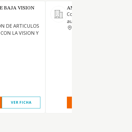
E BAJA VISION
AMPLIFON IBERICA SAU
Comercio al menor de prótes
auditivas.
ON DE ARTICULOS
ZARAGOZA
CON LA VISION Y
VER FICHA
VER INFORME
VER FIC