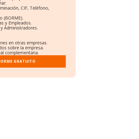
ar:
ominación, CIF, Teléfono,
to (BORME).
tas y Empleados.
y Administradores.
iones en otras empresas.
ados sobre la empresa.
tral complementaria.
FORME GRATUITO