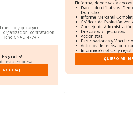
Einforma, donde vas a encontr
Datos identificativos: Den
Domicilio.
Informe Mercantil Comple
Gráficos de Evolución Ven
Consejo de Administración 
 medico y quirurgico.
Directivos y Ejecutivos.
, organización, contratación
Accionistas.
. Tiene CNAE: 4774 -
Participaciones y Vinculac
stablecimientos
Artículos de prensa public
ón.
Información oficial y regis
os datos disponibles en
Es gratis!
QUIERO MI IN
r debajo de la media de
 de esta empresa.
TINGUIDA)
 976410068.
e domicilio fiscal en Avenida
ragón.
 compañías, la facturación
stima que el promedio de la
to a la información relativa a
ecen 125 empresas, con
a completar los datos de
sde la constitución es de 19