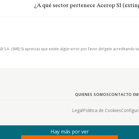
¿A qué sector pertenece Acerop Sl (exti
.A. (SME) Si aprecias que existe algún error por favor dirígete acreditando t
QUIENES SOMOS
CONTACTO EM
Legal
Politica de Cookies
Configur
Hay más por ver