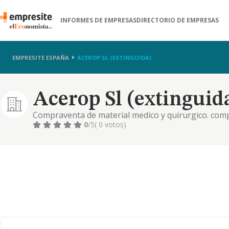
INFORMES DE EMPRESAS
DIRECTORIO DE EMPRESAS
EMPRESITE ESPAÑA
ACEROP SL (EXTINGUIDA)
Acerop Sl (extinguid
Compraventa de material medico y quirurgico. comp
promocion, organizacion, contratacion de espectacu
0
/5
( 0 votos)