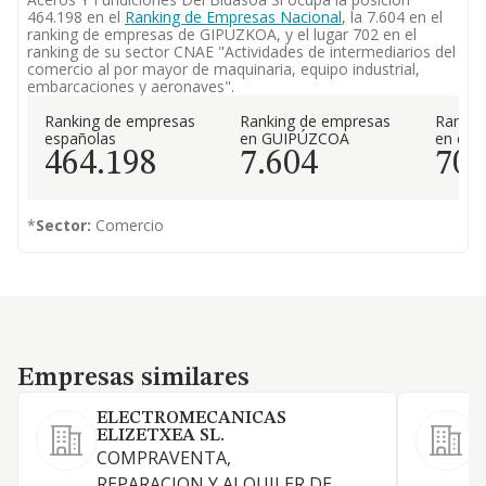
464.198 en el
Ranking de Empresas Nacional
, la 7.604 en el
ranking de empresas de GIPUZKOA, y el lugar 702 en el
ranking de su sector CNAE "Actividades de intermediarios del
comercio al por mayor de maquinaria, equipo industrial,
embarcaciones y aeronaves".
Ranking de empresas
Ranking de empresas
Rankin
españolas
en GUIPÚZCOA
en el 
464.198
7.604
70
*
Sector:
Comercio
Empresas similares
Empresas similares
ELECTROMECANICAS
ELIZETXEA SL.
V
COMPRAVENTA,
r
REPARACION Y ALQUILER DE