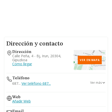
Dirección y contacto
Dirección
Calle Peña, 4 - Bj, Irun, 20304,
Gipuzkoa
VER EN MAPA
Como llegar
Teléfono
Ver más
687...
Ver teléfono 687...
670...
Web
Ver teléfono 670...
Añadir Web
943633331
Email