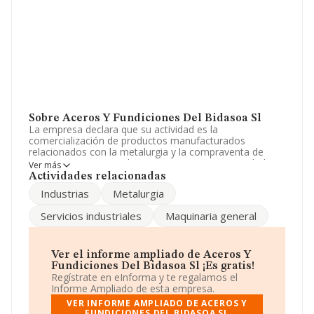
Sobre Aceros Y Fundiciones Del Bidasoa Sl
La empresa declara que su actividad es la
comercialización de productos manufacturados
relacionados con la metalurgia y la compraventa de
maquinaria en general. La empresa es una Sociedad
Ver más
Limitada. Su actividad CNAE es 'Intermediarios del
Actividades relacionadas
comercio de maquinaria, equipo industrial,
Industrias
Metalurgia
embarcaciones y aeronaves' con código 4614. La
empresa opera en el mercado de las importaciones.
Servicios industriales
Maquinaria general
No ha habido variación en cuanto al número de
empleados con respecto al 2023 y teniendo en cuenta
la información a disposición de INFORMA, ha contado
Ver el informe ampliado de Aceros Y
con un número de empleados inferior a la media de
Fundiciones Del Bidasoa Sl ¡Es gratis!
sector.
Regístrate en eInforma y te regalamos el
Informe Ampliado de esta empresa.
Acerca de la información disponible en INFORMA sobre
VER INFORME AMPLIADO DE ACEROS Y
los distintos rankings: frente al año 2023, la compañía
FUNDICIONES DEL BIDASOA SL