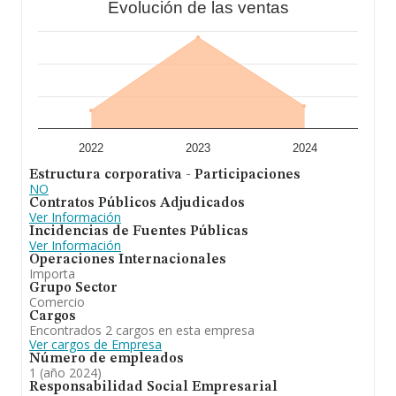
Evolución de las ventas
todas las compañías. En relación con la información de
la provincia de Guipúzcoa, en la base de datos
INFORMA constan 59 empresas, cuyas ventas en 2024
han alcanzado los 14 millones de euros. Como
información adicional de interés, la media de empleados
de las empresas es de 3. La antigüedad alcanza los 15
años desde la constitución.
Para concluir,
Aceros y Fundiciones del Bidasoa S.L
se dedica a la comercialización de productos
manufacturados relacionados con la metalurgia y la
2022
2023
2024
compraventa de maquinaria en general. En cuanto a la
Estructura corporativa - Participaciones
posición en el ranking nacional, la empresa ha perdido
NO
posiciones frente al 2023.
Contratos Públicos Adjudicados
Ver Información
Incidencias de Fuentes Públicas
Ver Información
Operaciones Internacionales
Importa
Grupo Sector
Comercio
Cargos
Encontrados 2 cargos en esta empresa
Ver cargos de Empresa
Número de empleados
1 (año 2024)
Responsabilidad Social Empresarial