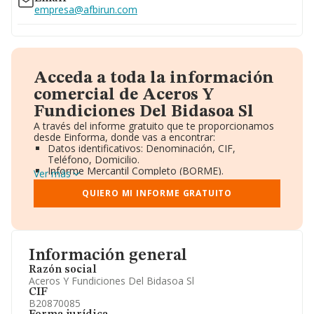
empresa@afbirun.com
Acceda a toda la información
comercial de Aceros Y
Fundiciones Del Bidasoa Sl
A través del informe gratuito que te proporcionamos
desde Einforma, donde vas a encontrar:
Datos identificativos: Denominación, CIF,
Teléfono, Domicilio.
Informe Mercantil Completo (BORME).
Ver más
Gráficos de Evolución Ventas y Empleados.
Consejo de Administración y Administradores.
QUIERO MI INFORME GRATUITO
Directivos y Ejecutivos.
Accionistas.
Participaciones y Vinculaciones en otras empresas.
Artículos de prensa publicados sobre la empresa.
Información oficial y registral complementaria.
Información general
Razón social
Aceros Y Fundiciones Del Bidasoa Sl
CIF
B20870085