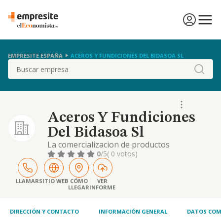
EMPRESITE ESPAÑA
ACEROS Y FUNDICIONES DEL BIDASOA SL
Buscar
Aceros Y Fundiciones
Del Bidasoa Sl
La comercializacion de productos
manufacturados relacionados con la
0
/5
( 0 votos)
metalurgia y la compraventa de maquinaria
en general
LLAMAR
SITIO WEB
CÓMO
VER
LLEGAR
INFORME
DIRECCIÓN Y CONTACTO
INFORMACIÓN GENERAL
DATOS COM