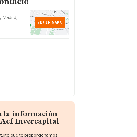
contacto
, Madrid,
VER EN MAPA
a la información
 Acf Invercapital
atuito que te proporcionamos