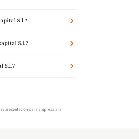
pital S.l.?
apital S.l.?
 S.l.?
u representación de la empresa a la