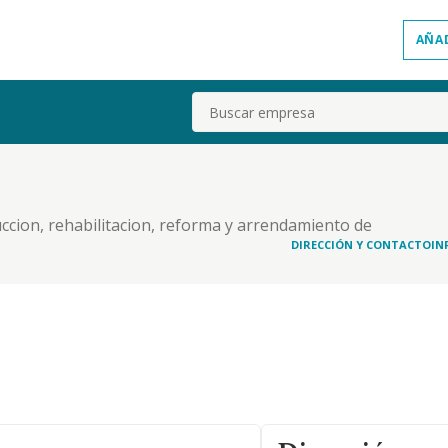
AÑA
Buscar
ruccion, rehabilitacion, reforma y arrendamiento de
cial de actividades relacionadas con la prestacion
DIRECCIÓN Y CONTACTO
IN