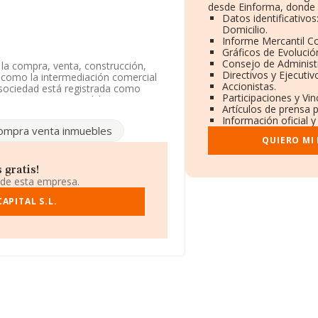
desde Einforma, donde 
Datos identificativo
Domicilio.
Informe Mercantil 
Gráficos de Evoluci
Consejo de Administ
y la compra, venta, construcción,
Directivos y Ejecutiv
í como la intermediación comercial
Accionistas.
a sociedad está registrada como
Participaciones y Vi
 a '%cnae%', cuyo Código es 6812.
Artículos de prensa 
Información oficial y
ompra venta inmuebles
4311596.
QUIERO MI
domicilio social establecido en
Madrid.
 gratis!
 de esta empresa.
.218 empresas, a nivel nacional la
e todas las compañías es de 128 mil
APITAL S.L.
 provincia de Madrid, en la base de
an alcanzado los 14.368 millones
a al ámbito de la empresa, la media
nstitución es de 20 años.