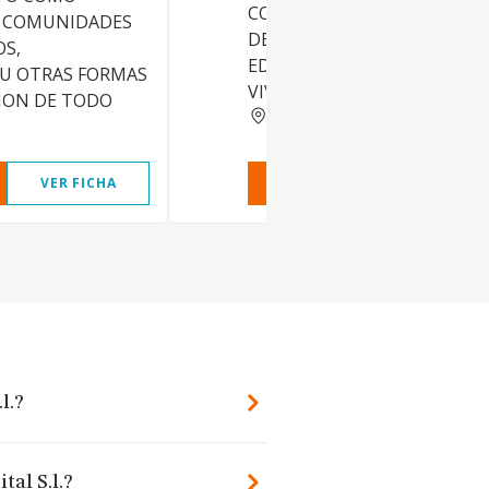
CONSERVACION Y EXPLOTA
 COMUNIDADES
DE TODA CLASE DE INMUEBL
OS,
EDIFICACIONES DESTINADOS
 U OTRAS FORMAS
VIVIENDAS, Y OTROS
ION DE TODO
MADRID
VER FICHA
VER INFORME
VER FIC
l.?
tal S.l.?