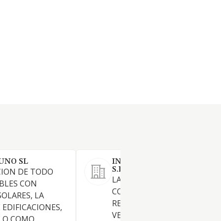
UNO SL
INVERSIONES FERRER DEL 
S.L.
CION DE TODO
LA PROMOCION,
BLES CON
CONSTRUCCION,
SOLARES, LA
REHABILITACION, ADQUISIC
EDIFICACIONES,
VENTA, ARRENDAMIENTO,
 O COMO