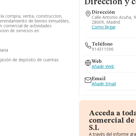
Dirección y 
Dirección
y la compra, venta, construccion,
Calle Antonio Acuña, 9
 arrendamiento de bienes inmuebles,
28009, Madrid
n comercial de actividades
Como llegar
cion de servicios en
Teléfono
914311596
iaria
gación de depósito de cuentas
Web
Añadir Web
Email
Añadir Email
Acceda a tod
comercial de
S.l.
A través del informe gr