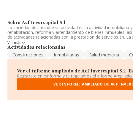
Sobre Acf Invercapital S.l.
La sociedad declara que su actividad es la actividad inmobiliaria 
rehabilitacion, reforma y arrendamiento de bienes inmuebles, as
de actividades relacionadas con la prestación de servicios en. L
Sociedad Limitada. La actividad de referencia CNAE corresponde
Ver más
La empresa no tiene actividad en mercados exteriores.
Actividades relacionadas
Construcciones
Inmobiliarias
Salud medicina
C
Para comunicarse con sus oficinas, el número de teléfono es 91
La compañía
Acf Invercapital S.L
, con NIF B84632801, tiene su 
Calle Antonio Acuña núm. 9, (28009), en el municipio de Madrid, 
Ver el informe ampliado de Acf Invercapital S.l. ¡Es
Regístrate en eInforma y te regalamos el Informe Ampliado
En relación con el sector y disponiendo de los datos de hasta 231
facturación asciende a 29.817 millones de euros y la media entr
VER INFORME AMPLIADO DE ACF INVERC
euros de ventas en 2006. En cuanto a la información relativa a la
datos INFORMA constan 39467 empresas, cuyas ventas en 2006 h
de euros. Por último, con el fin de ampliar la información relativ
de empleados de las empresas es de 1; la antigüedad desde la co