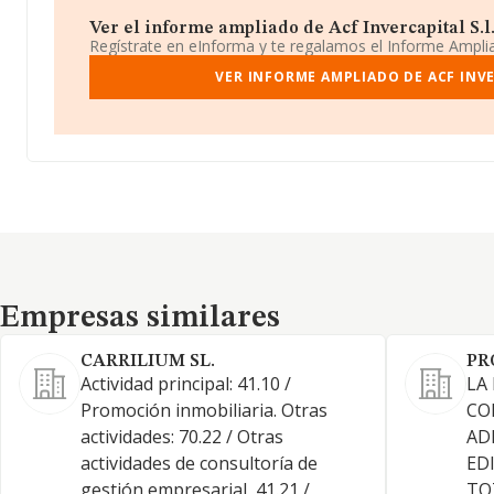
Ver el informe ampliado de Acf Invercapital S.l. 
Regístrate en eInforma y te regalamos el Informe Ampl
VER INFORME AMPLIADO DE ACF INVE
Empresas similares
Empresas similares
CARRILIUM SL.
PR
Actividad principal: 41.10 /
LA
Promoción inmobiliaria. Otras
CO
actividades: 70.22 / Otras
AD
actividades de consultoría de
ED
gestión empresarial, 41.21 /
TO