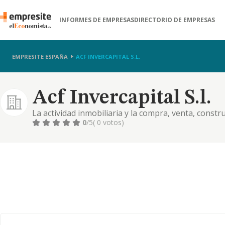
INFORMES DE EMPRESAS
DIRECTORIO DE EMPRESAS
EMPRESITE ESPAÑA
ACF INVERCAPITAL S.L.
Acf Invercapital S.l.
La actividad inmobiliaria y la compra, venta, const
bienes inmuebles, asi como la intermediacion comer
0
/5
( 0 votos)
de servicios en