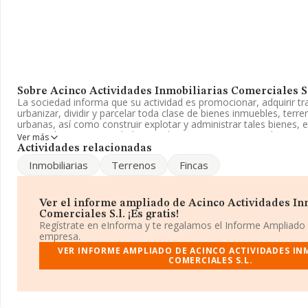
Sobre Acinco Actividades Inmobiliarias Comerciales S.
La sociedad informa que su actividad es promocionar, adquirir tr
urbanizar, dividir y parcelar toda clase de bienes inmuebles, terren
urbanas, así como construir explotar y administrar tales bienes, 
registrada como Sociedad Limitada. Su CNAE corresponde a 6820 
Ver más
de bienes inmobiliarios por cuenta propia'. La empresa no tiene 
Actividades relacionadas
exteriores.
Inmobiliarias
Terrenos
Fincas
El correo electrónico es
intacsa@gmail.com
.
La sociedad española
Acinco Actividades Inmobiliarias Comer
Ver el informe ampliado de Acinco Actividades In
número de identificación fiscal B61143160, se encuentra en Ave
Comerciales S.l. ¡Es gratis!
506 2 1, (08006), Barcelona, Cataluña.
Regístrate en eInforma y te regalamos el Informe Ampliado
empresa.
Con los datos a disposición de INFORMA sobre 132.555 empresas
VER INFORME AMPLIADO DE ACINCO ACTIVIDADES IN
sector, la facturación en el ámbito nacional alcanza los 22.737 mi
COMERCIALES S.L.
promedio de la facturación de ventas entre todas las compañías 
mil euros. Como información adicional de interés, la antigüedad 
desde la constitución. Los empleados de media son 1.