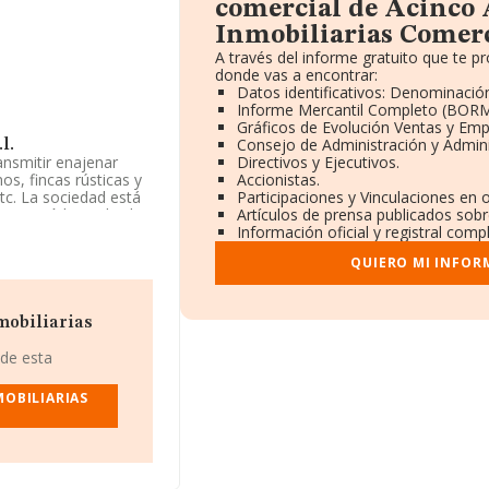
comercial de Acinco 
Inmobiliarias Comerci
A través del informe gratuito que te 
donde vas a encontrar:
Datos identificativos: Denominación
Informe Mercantil Completo (BORM
Gráficos de Evolución Ventas y Emp
Consejo de Administración y Admini
l.
ansmitir enajenar
Directivos y Ejecutivos.
os, fincas rústicas y
Accionistas.
etc. La sociedad está
Participaciones y Vinculaciones en 
con código 'Alquiler
Artículos de prensa publicados sobr
actividad en mercados
Información oficial y registral comp
QUIERO MI INFOR
ciales S.L
, con
mobiliarias
nida Diagonal núm.
 de esta
 pertenecientes al
MOBILIARIAS
llones de euros y el
asciende a los 171
alcanza los 24 años