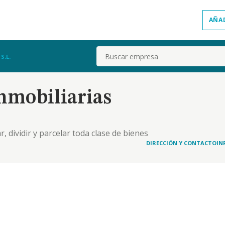
AÑA
Buscar
S.L.
nmobiliarias
 dividir y parcelar toda clase de bienes
como construir explotar y administrar tales bienes,
DIRECCIÓN Y CONTACTO
IN