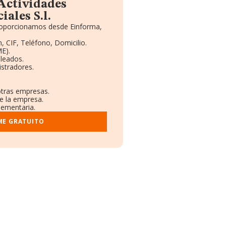
Actividades
ales S.l.
proporcionamos desde Einforma,
, CIF, Teléfono, Domicilio.
E).
leados.
stradores.
otras empresas.
e la empresa.
lementaria.
ME GRATUITO