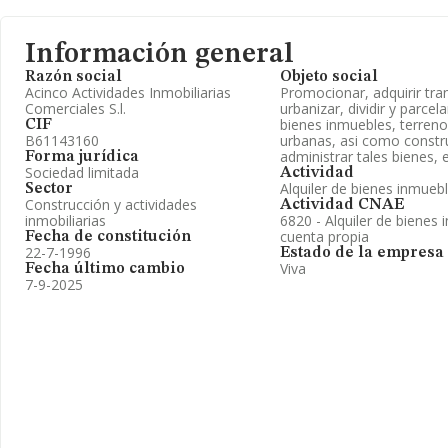
Información general
Razón social
Objeto social
Acinco Actividades Inmobiliarias
Promocionar, adquirir tra
Comerciales S.l.
urbanizar, dividir y parcel
bienes inmuebles, terrenos
CIF
B61143160
urbanas, asi como constru
administrar tales bienes, e
Forma jurídica
Sociedad limitada
Actividad
Alquiler de bienes inmueb
Sector
Construcción y actividades
Actividad CNAE
inmobiliarias
6820 - Alquiler de bienes 
cuenta propia
Fecha de constitución
22-7-1996
Estado de la empresa
Viva
Fecha último cambio
7-9-2025