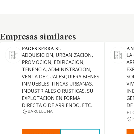
Empresas similares
Empresas similares
FAGES SERRA SL
AN
ADQUISICION, URBANIZACION,
LA
PROMOCION, EDIFICACION,
AR
TENENCIA, ADMINISTRACION,
EX
VENTA DE CUALESQUIERA BIENES
SO
INMUEBLES, FINCAS URBANAS,
VI
INDUSTRIALES O RUSTICAS, SU
IN
EXPLOTACION EN FORMA
GE
DIRECTA O DE ARRIENDO, ETC.
DE
BARCELONA
ET