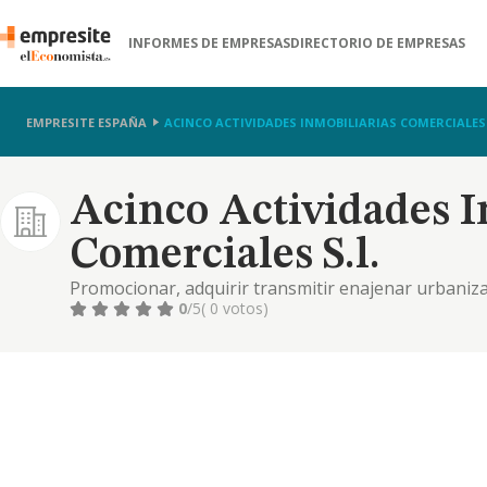
INFORMES DE EMPRESAS
DIRECTORIO DE EMPRESAS
EMPRESITE ESPAÑA
ACINCO ACTIVIDADES INMOBILIARIAS COMERCIALES 
Acinco Actividades I
Comerciales S.l.
Promocionar, adquirir transmitir enajenar urbanizar,
inmuebles, terrenos, fincas rusticas y urbanas, asi 
0
/5
( 0 votos)
etc.