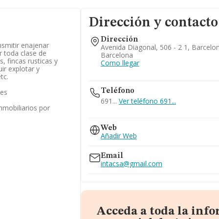
Dirección y contacto
Dirección
nsmitir enajenar
Avenida Diagonal, 506 - 2 1, Barcelo
ar toda clase de
Barcelona
, fincas rusticas y
Como llegar
ir explotar y
tc.
Teléfono
les
691...
Ver teléfono 691...
inmobiliarios por
934160049
Web
Añadir Web
Email
intacsa@gmail.com
Acceda a toda la inf