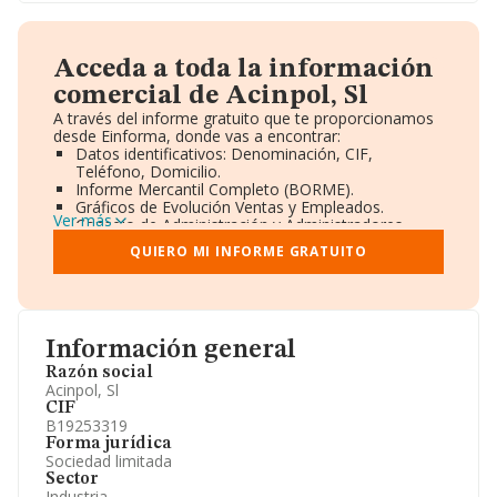
Acceda a toda la información
comercial de Acinpol, Sl
A través del informe gratuito que te proporcionamos
desde Einforma, donde vas a encontrar:
Datos identificativos: Denominación, CIF,
Teléfono, Domicilio.
Informe Mercantil Completo (BORME).
Gráficos de Evolución Ventas y Empleados.
Ver más
Consejo de Administración y Administradores.
Directivos y Ejecutivos.
QUIERO MI INFORME GRATUITO
Accionistas.
Participaciones y Vinculaciones en otras empresas.
Artículos de prensa publicados sobre la empresa.
Información oficial y registral complementaria.
Información general
Razón social
Acinpol, Sl
CIF
B19253319
Forma jurídica
Sociedad limitada
Sector
Industria