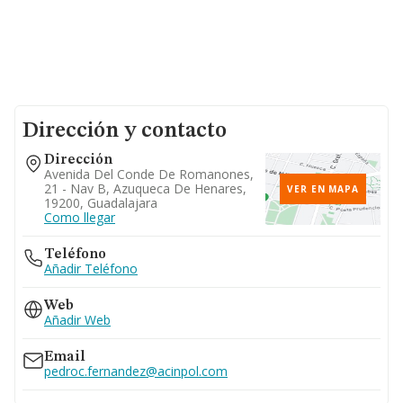
Dirección y contacto
Dirección
Avenida Del Conde De Romanones,
21 - Nav B, Azuqueca De Henares,
VER EN MAPA
19200, Guadalajara
Como llegar
Teléfono
Añadir Teléfono
Web
Añadir Web
Email
pedroc.fernandez@acinpol.com