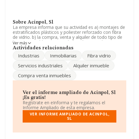
Sobre Acinpol, Sl
La empresa informa que su actividad es a) montajes de
estratificados plásticos y poliester reforzado con fibra
de vidrio. b) la compra, venta y alquiler de todo tipo de
bienes inmuebles. La sociedad está registrada como
Ver más
Sociedad Limitada. Su actividad CNAE es 'Fabricación de
Actividades relacionadas
placas, hojas, tubos y perfiles de plástico' con código
Industrias
Inmobiliarias
Fibra vidrio
2221. No realiza actividad de importación y/o
exportación.
Servicios industriales
Alquiler inmueble
Atendiendo a los datos disponibles en INFORMA, ese
Compra venta inmuebles
número ha estado por encima de la media de sector.
Su email es
pedroc.fernandez@acinpol.com
.
Ver el informe ampliado de Acinpol, Sl
La empresa española
Acinpol, S.L
, B19253319, se
¡Es gratis!
encuentra en Avenida Del Conde De Romanones núm.
Regístrate en eInforma y te regalamos el
21 Nav B, (19200), en el municipio de Azuqueca De
Informe Ampliado de esta empresa.
Henares, en Guadalajara, Castilla-la Mancha.
VER INFORME AMPLIADO DE ACINPOL,
SL
En base a la información de la que dispone INFORMA
sobre 697 compañías, la facturación en el ámbito
nacional alcanza los 2.506 millones de euros y se estima
que el promedio de la facturación entre todas las