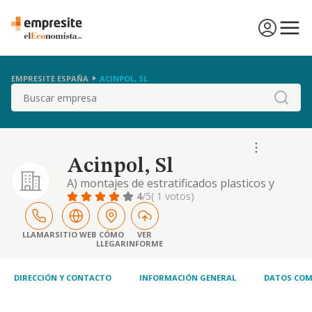
EMPRESITE ESPAÑA
ACINPOL, SL
Buscar
Acinpol, Sl
A) montajes de estratificados plasticos y
poliester reforzado con fibra de vidrio. b) la
4
/5
( 1 votos)
compra, venta y alquiler de todo tipo de
bienes inmuebles
LLAMAR
SITIO WEB
CÓMO
VER
LLEGAR
INFORME
DIRECCIÓN Y CONTACTO
INFORMACIÓN GENERAL
DATOS COM