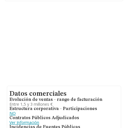
empresas es de 3 millones de euros. En relación con la
información de la provincia de Guadalajara, en la base
de datos INFORMA constan 3 empresas, cuyas ventas
en 2008 han alcanzado los 4 millones de euros. Para
aportar ulterior información de interés en el ámbito
sectorial, la media de antigüedad desde la constitución
es de 25 años. La media de empleados de las empresas
es de 13.
Datos comerciales
Evolución de ventas - rango de facturación
Entre 1,5 y 3 millones €
Estructura corporativa - Participaciones
NO
Contratos Públicos Adjudicados
Ver Información
Incidencias de Fuentes Públicas