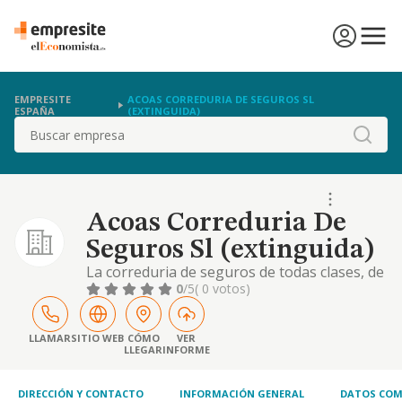
EMPRESITE
ACOAS CORREDURIA DE SEGUROS SL
ESPAÑA
(EXTINGUIDA)
Buscar
Acoas Correduria De
Seguros Sl (extinguida)
La correduria de seguros de todas clases, de
acuerdo con la ley 9.92 de 30 de abril,
0
/5
( 0 votos)
reguladora de la actividad de mediacion en
los seguros privados modificada por la
disposicion adicional septima de la ley 30.95,
LLAMAR
SITIO WEB
CÓMO
VER
LLEGAR
INFORME
etc.
DIRECCIÓN Y CONTACTO
INFORMACIÓN GENERAL
DATOS COM