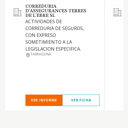
CORREDURIA
D'ASSEGURANCES TERRES
DE L'EBRE SL
L
ACTIVIDADES DE
c
CORREDURIA DE SEGUROS,
s
CON EXPRESO
c
SOMETIMIENTO A LA
A
LEGISLACION ESPECIFICA.
r
TARRAGONA
m
s
VER INFORME
VER FICHA