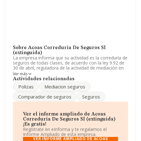
Sobre Acoas Correduria De Seguros Sl
(extinguida)
La empresa informa que su actividad es la correduría de
seguros de todas clases, de acuerdo con la ley 9.92 de
30 de abril, reguladora de la actividad de mediación en
los seguros privados modificada por la disposicion
Ver más
adicional septima de la ley 30.95, etc. La empresa está
Actividades relacionadas
registrada como Sociedad Limitada. Su actividad CNAE
Polizas
Mediacion seguros
es 'Actividades de agentes y corredores de seguros' con
código 6622. La compañía no tiene actividad en
Comparador de seguros
Seguros
mercados exteriores.
El número de empleados ha disminuido un 33% y
teniendo en cuenta la información a disposición de
Ver el informe ampliado de Acoas
INFORMA, ha contado con un número de empleados
Correduria De Seguros Sl (extinguida)
inferior a la media de sector.
¡Es gratis!
Regístrate en eInforma y te regalamos el
Su teléfono es 977241049 y la dirección de correo es
Informe Ampliado de esta empresa.
facturas@grupogalilea.com
.
VER INFORME AMPLIADO DE ACOAS