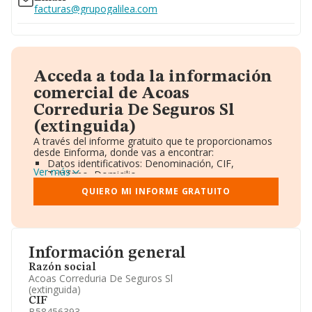
facturas@grupogalilea.com
Acceda a toda la información
comercial de Acoas
Correduria De Seguros Sl
(extinguida)
A través del informe gratuito que te proporcionamos
desde Einforma, donde vas a encontrar:
Datos identificativos: Denominación, CIF,
Ver más
Teléfono, Domicilio.
Informe Mercantil Completo (BORME).
QUIERO MI INFORME GRATUITO
Gráficos de Evolución Ventas y Empleados.
Consejo de Administración y Administradores.
Directivos y Ejecutivos.
Accionistas.
Participaciones y Vinculaciones en otras empresas.
Información general
Artículos de prensa publicados sobre la empresa.
Información oficial y registral complementaria.
Razón social
Acoas Correduria De Seguros Sl
(extinguida)
CIF
B58456393