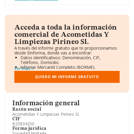
Acceda a toda la información
comercial de Acometidas Y
Limpiezas Pirineo Sl.
A través del informe gratuito que te proporcionamos
desde Einforma, donde vas a encontrar:
Datos identificativos: Denominación, CIF,
Teléfono, Domicilio.
Informe Mercantil Completo (BORME).
Ver más
Gráficos de Evolución Ventas y Empleados.
Consejo de Administración y Administradores.
QUIERO MI INFORME GRATUITO
Directivos y Ejecutivos.
Accionistas.
Participaciones y Vinculaciones en otras empresas.
Artículos de prensa publicados sobre la empresa.
Información oficial y registral complementaria.
Información general
Razón social
Acometidas Y Limpiezas Pirineo Sl.
CIF
B25834250
Forma jurídica
Sociedad limitada