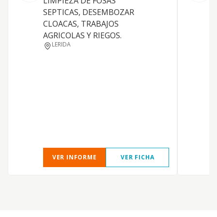
LIMPIEZA DE FOSAS
d
SEPTICAS, DESEMBOZAR
p
CLOACAS, TRABAJOS
b
AGRICOLAS Y RIEGOS.
c
LERIDA
p
i
p
t
c
l
VER INFORME
VER FICHA