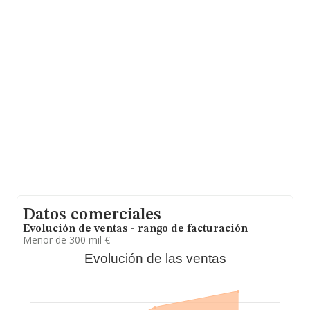
La sociedad
Acometidas y Limpiezas Pirineo S.L
,
NIF B25834250, se encuentra en Camino Sabarta
Gausac núm. 8 Piso 3 B, (25530), Vielha E Mijaran, en
Lleida, Cataluña.
Con los datos a disposición de INFORMA sobre 4.103
empresas pertenecientes al sector, a nivel nacional la
facturación asciende a 1.736 millones de euros y en
2021 la media de facturación de ventas entre todas las
compañías alcanza los 423 mil euros. En cuanto a la
información relativa a la provincia de Lleida, en la base
de datos de INFORMA aparecen 45 empresas, cuyas
ventas en 2021 han alcanzado los 6 millones de euros.
Finalmente, para completar los datos de sector, en
2021, la media de empleados de las empresas es de 11;
la media de antigüedad desde la constitución es de 16
años.
Datos comerciales
Evolución de ventas - rango de facturación
Menor de 300 mil €
Evolución de las ventas