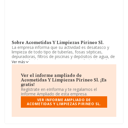
Sobre Acometidas Y Limpiezas Pirineo Sl.
La empresa informa que su actividad es desatasco y
limpieza de todo tipo de tuberías, fosas sépticas,
depuradoras, filtros de piscinas y depósitos de agua, de
gas-oil y fuel. limpieza de pavimentos, fachadas, sifones
Ver más
y pozos. limpieza y mantenimiento de todo tipo de
sistemas de saneamiento público, industrial o privado.
recogida, transpo. La empresa aparece inscrita en el
Ver el informe ampliado de
Registro Mercantil como Sociedad Limitada. Clasifica su
Acometidas Y Limpiezas Pirineo Sl. ¡Es
actividad CNAE como '%cnae%', código 8123. La
gratis!
empresa no tiene actividad en mercados exteriores.
Regístrate en eInforma y te regalamos el
Informe Ampliado de esta empresa.
Ha tenido un 92.233.720.368.547.760% más de
VER INFORME AMPLIADO DE
empleados y teniendo en cuenta la información a
ACOMETIDAS Y LIMPIEZAS PIRINEO SL.
disposición de INFORMA, ha contado con un número de
empleados inferior a la media de sector.
La dirección de correo es
acolimp@hotmail.com
.