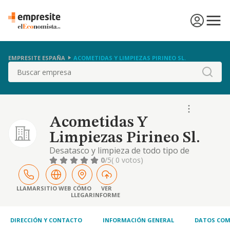
EMPRESITE ESPAÑA
ACOMETIDAS Y LIMPIEZAS PIRINEO SL.
Buscar
Acometidas Y
Limpiezas Pirineo Sl.
Desatasco y limpieza de todo tipo de
tuberías, fosas sépticas, depuradoras, filtros
0
/5
( 0 votos)
de piscinas y depósitos de agua, de gas-oil y
fuel. limpieza de pavimentos, fachadas,
sifones y pozos. limpieza y mantenimiento
LLAMAR
SITIO WEB
CÓMO
VER
LLEGAR
INFORME
de todo tipo de sistemas de saneamiento
público, industrial o privado. recogida,
transpo.
DIRECCIÓN Y CONTACTO
INFORMACIÓN GENERAL
DATOS COM