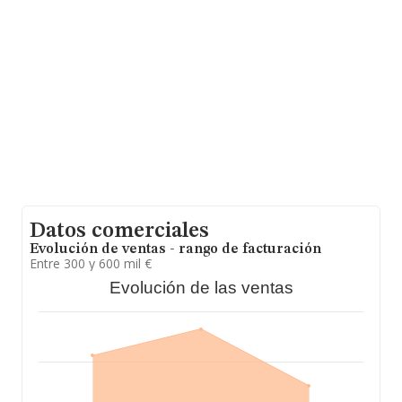
que el promedio de la facturación entre todas las
empresas es de 1 millón de euros. Teniendo en cuenta
la información sobre Madrid, en la base de datos
INFORMA constan 102 empresas, con ventas en el año
2014 de 237 millones de euros. Como información
adicional de interés, la media de empleados de las
empresas es de 6; la antigüedad alcanza los 14 años
desde la constitución.
Datos comerciales
Evolución de ventas - rango de facturación
Entre 300 y 600 mil €
Evolución de las ventas