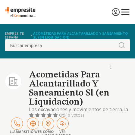
EMPRESITE
ACOMETIDAS PARA ALCANTARILLADO Y SANEAMIENTO
ESPAÑA
SL (EN LIQUIDACION)
Buscar
Acometidas Para
Alcantarillado Y
Saneamiento Sl (en
Liquidacion)
Las excavaciones y movimientos de tierra. la
construccion de toda clase de edificios,
0
/5
( 0 votos)
viviendas, locales comerciales e industriales,
por cuenta propia o por encargo de terceros
LLAMAR
SITIO WEB
CÓMO
VER