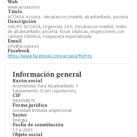
Web
Artículos de prensa publicados sobre la empresa.
www.acoasa.es/
Información oficial y registral complementaria.
Titulo
ACOASA Acoasa - desatascos madrid, alcantarillado, pocería
Descripción
GRUPO ACOASA, Urgencias 24 h. Desatascos madrid, redes
de alcantarillado, pocería, fosas sépticas, inspecciones con
cámara robótica, maquinara especializada.
Email
info@acoasa.es
Facebook
https://www.facebook.com/acoasa?fref=ts
Información general
Razón social
Acometidas Para Alcantarillado Y
Saneamiento Sl (en Liquidacion)
CIF
B84358670
Forma jurídica
Sociedad limitada unipersonal
Sector
Energía
Fecha de constitución
17-6-2005
Objeto social