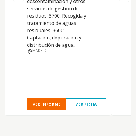
descontaminación y otros
d
servicios de gestión de
s
residuos. 3700: Recogida y
r
tratamiento de aguas
t
residuales. 3600:
Captación,:depuración y
distribución de agua..
MADRID
VER INFORME
VER FICHA