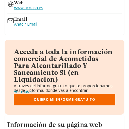
Web
916741400
www.acoasa.es
Email
Añadir Email
Acceda a toda la información
comercial de Acometidas
Para Alcantarillado Y
Saneamiento Sl (en
Liquidacion)
A través del informe gratuito que te proporcionamos
desde Einforma, donde vas a encontrar:
Ver más
Datos identificativos: Denominación, CIF,
Teléfono, Domicilio.
QUIERO MI INFORME GRATUITO
Informe Mercantil Completo (BORME).
Gráficos de Evolución Ventas y Empleados.
Consejo de Administración y Administradores.
Directivos y Ejecutivos.
Informacion de su página web
Accionistas.
Información de su página web
Participaciones y Vinculaciones en otras empresas.