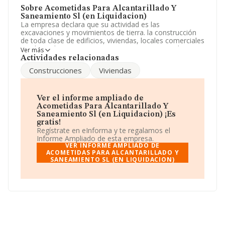
Sobre Acometidas Para Alcantarillado Y
Saneamiento Sl (en Liquidacion)
La empresa declara que su actividad es las
excavaciones y movimientos de tierra. la construcción
de toda clase de edificios, viviendas, locales comerciales
e industriales, por cuenta propia o por encargo de
Ver más
terceros. La empresa es una Sociedad Limitada. Tiene
Actividades relacionadas
CNAE: 3900 - 'Actividades de descontaminación y otros
Construcciones
Viviendas
servicios de gestión de residuos'. La compañía no tiene
actividad en mercados exteriores.
Acerca de los empleados, ha contado con una
Ver el informe ampliado de
reducción del 8% y teniendo en cuenta la información
Acometidas Para Alcantarillado Y
disponible en INFORMA, ha dispuesto de un número de
Saneamiento Sl (en Liquidacion) ¡Es
empleados por encima de la media de sector.
gratis!
Regístrate en eInforma y te regalamos el
Para comunicarse con sus oficinas, el número de
Informe Ampliado de esta empresa.
teléfono es 902106198 y la web es
www.acoasa.es
.
VER INFORME AMPLIADO DE
ACOMETIDAS PARA ALCANTARILLADO Y
SANEAMIENTO SL (EN LIQUIDACION)
La sociedad española
Acometidas Para
Alcantarillado y Saneamiento S.L (en Liquidacion)
,
NIF B84358670, está situada en Calle De Constantino
Lobo núm. 10 -12 Nave 24, (28823), Coslada, Madrid.
En base a la información de la que dispone INFORMA
sobre 644 compañías, la facturación en el ámbito
nacional alcanza los 1.027 millones de euros y se estima