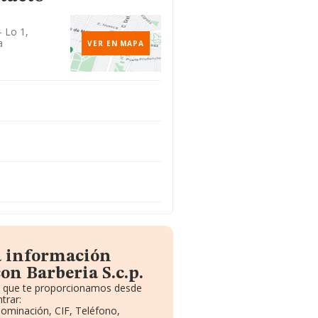
- Lo 1,
a
VER EN MAPA
a información
on Barberia S.c.p.
to que te proporcionamos desde
trar:
nominación, CIF, Teléfono,