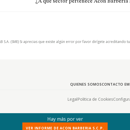
¿A qué sector pertenece Acon Barberia S
.A. (SME) Si aprecias que existe algún error por favor dirígete acreditando t
QUIENES SOMOS
CONTACTO EM
Legal
Politica de Cookies
Configur
Hay más por ver
VER INFORME DE ACON BARBERIA S.C.P.