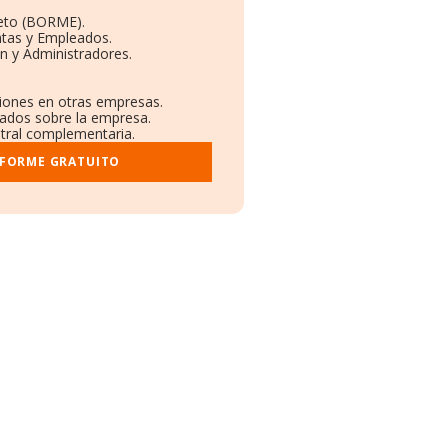
eto (BORME).
ntas y Empleados.
n y Administradores.
ciones en otras empresas.
cados sobre la empresa.
istral complementaria.
NFORME GRATUITO