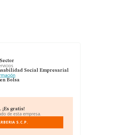
Sector
rvicios
sabilidad Social Empresarial
ormación
 en Bolsa
¡Es gratis!
iado de esta empresa.
BERIA S.C.P.