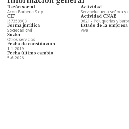
Información general
Razón social
Actividad
Acon Barberia S.c.p.
Serv.peluqueria señora y 
CIF
Actividad CNAE
J67358903
9621 - Peluquerías y barb
Forma jurídica
Estado de la empresa
Sociedad civil
Viva
Sector
Otros servicios
Fecha de constitución
1-1-2019
Fecha último cambio
5-6-2026