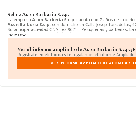
Sobre Acon Barberia S.c.p.
La empresa
Acon Barberia S.c.p.
cuenta con 7 años de experien
Acon Barberia S.c.p.
con domicilio en Calle Josep Tarradellas, 6
Su principal actividad CNAE es 9621 - Peluquerías y barberías. L
está inscrita como Sociedad civil.
Ver más
Ver el informe ampliado de Acon Barberia S.c.p. ¡Es
Regístrate en eInforma y te regalamos el Informe Ampliado
VER INFORME AMPLIADO DE ACON BARBER