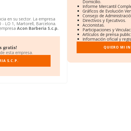
Domicilio.
Informe Mercantil Compl
Gráficos de Evolución Ve
Consejo de Administració
cia en su sector. La empresa
Directivos y Ejecutivos.
0 - LO 1, Martorell, Barcelona.
Accionistas.
a empresa
Acon Barberia S.c.p.
Participaciones y Vincula
Artículos de prensa publi
Información oficial y reg
QUIERO MI I
 gratis!
 de esta empresa.
IA S.C.P.