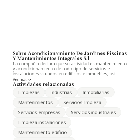
Sobre Acondicionamiento De Jardines Piscinas
Y Mantenimientos Integrales S.l.
La compañía declara que su actividad es mantenimiento
y acondicionamiento de todo tipo de servicios e
instalaciones situados en edificios e inmuebles, así
como limpieza de los mismos. La sociedad está
Ver más
registrada como Sociedad Limitada. Su CNAE
Actividades relacionadas
corresponde a 8121 con código 'Limpieza general de
Limpiezas
Industrias
Inmobiliarias
edificios'. La sociedad no tiene actividad en mercados
exteriores.
Mantenimientos
Servicios limpieza
La compañía
Acondicionamiento de Jardines
Servicios empresas
Servicios industriales
Piscinas y Mantenimientos Integrales S.L
, NIF
B81210866, está situada en Calle Santander núm. 1,
Limpieza instalaciones
(28830), en el municipio de San Fernando De Henares,
Madrid.
Mantenimiento edificio
Con los datos a disposición de INFORMA sobre 17.778