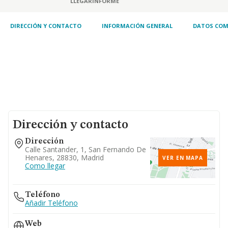
LLEGAR
INFORME
DIRECCIÓN Y CONTACTO
INFORMACIÓN GENERAL
DATOS COM
Dirección y contacto
Dirección
Calle Santander, 1, San Fernando De
Henares, 28830, Madrid
VER EN MAPA
Como llegar
Teléfono
Añadir Teléfono
Web