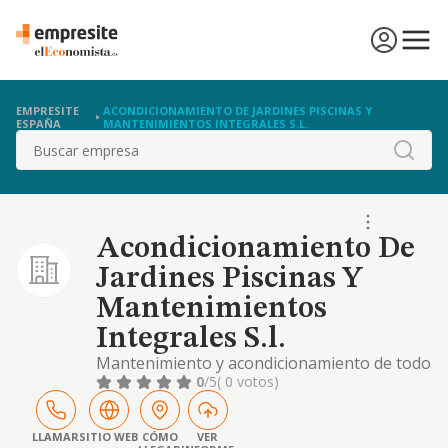
EMPRESITE
ACONDICIONAMIENTO DE JARDINES PISCINAS Y
ESPAÑA
MANTENIMIENTOS INTEGRALES S.L.
Buscar
Acondicionamiento De
Jardines Piscinas Y
Mantenimientos
Integrales S.l.
Mantenimiento y acondicionamiento de todo
tipo de servicios e instalaciones situados en
0
/5
( 0 votos)
edificios e inmuebles, asi como limpieza de
los mismos.
LLAMAR
SITIO WEB
CÓMO
VER