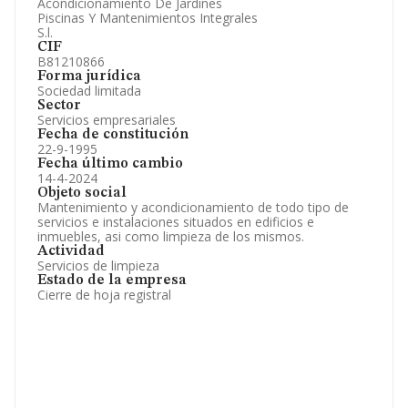
Acondicionamiento De Jardines
Artículos de prensa publicados sobre la empresa.
Piscinas Y Mantenimientos Integrales
Información oficial y registral complementaria.
S.l.
CIF
B81210866
Forma jurídica
Sociedad limitada
Sector
Servicios empresariales
Fecha de constitución
22-9-1995
Fecha último cambio
14-4-2024
Objeto social
Mantenimiento y acondicionamiento de todo tipo de
servicios e instalaciones situados en edificios e
inmuebles, asi como limpieza de los mismos.
Actividad
Servicios de limpieza
Estado de la empresa
Cierre de hoja registral