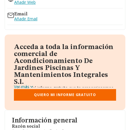
Añadir Web
Email
Añadir Email
Acceda a toda la información
comercial de
Acondicionamiento De
Jardines Piscinas Y
Mantenimientos Integrales
S.l.
Ver más
A través del informe gratuito que te proporcionamos
desde Einforma, donde vas a encontrar:
QUIERO MI INFORME GRATUITO
Datos identificativos: Denominación, CIF,
Teléfono, Domicilio.
Informe Mercantil Completo (BORME).
Gráficos de Evolución Ventas y Empleados.
Consejo de Administración y Administradores.
Información general
Directivos y Ejecutivos.
Accionistas.
Razón social
Participaciones y Vinculaciones en otras empresas.